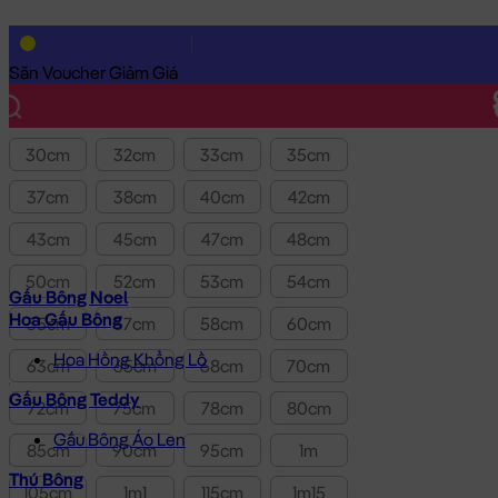
Lọc theo Giá SP:
10k
-
3.0tr
Giá
Săn Voucher Giảm Giá
Kích thước
30cm
32cm
33cm
35cm
37cm
38cm
40cm
42cm
43cm
45cm
47cm
48cm
50cm
52cm
53cm
54cm
Gấu Bông Noel
Hoa Gấu Bông
55cm
57cm
58cm
60cm
Hoa Hồng Khổng Lồ
63cm
65cm
68cm
70cm
Gấu Bông Teddy
72cm
75cm
78cm
80cm
Gấu Bông Áo Len
85cm
90cm
95cm
1m
Thú Bông
105cm
1m1
115cm
1m15