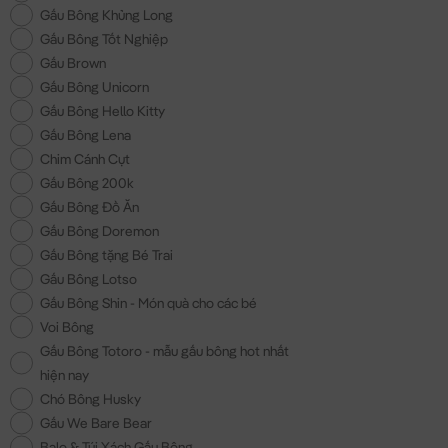
Gấu Bông Khủng Long
Gấu Bông Tốt Nghiệp
Gấu Brown
Gấu Bông Unicorn
Gấu Bông Hello Kitty
Gấu Bông Lena
Chim Cánh Cụt
Gấu Bông 200k
Gấu Bông Đồ Ăn
Gấu Bông Doremon
Gấu Bông tặng Bé Trai
Gấu Bông Lotso
Gấu Bông Shin - Món quà cho các bé
Voi Bông
Gấu Bông Totoro - mẫu gấu bông hot nhất
hiện nay
Chó Bông Husky
Gấu We Bare Bear
Balo & Túi Xách Gấu Bông