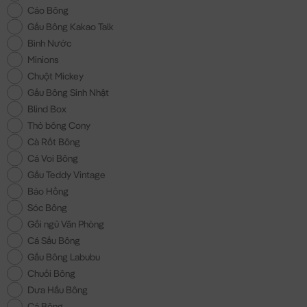
Cáo Bông
Gấu Bông Kakao Talk
Bình Nước
Minions
Chuột Mickey
Gấu Bông Sinh Nhật
Blind Box
Thỏ bông Cony
Cà Rốt Bông
Cá Voi Bông
Gấu Teddy Vintage
Báo Hồng
Sóc Bông
Gối ngủ Văn Phòng
Cá Sấu Bông
Gấu Bông Labubu
Chuối Bông
Dưa Hấu Bông
Cá Bông