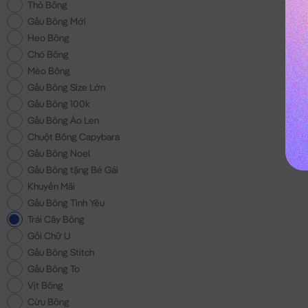
Thỏ Bông
Gấu Bông Mới
Heo Bông
Chó Bông
Mèo Bông
Gấu Bông Size Lớn
Gấu Bông 100k
Gấu Bông Áo Len
Chuột Bông Capybara
Gấu Bông Noel
Gấu Bông tặng Bé Gái
Khuyến Mãi
Gấu Bông Tình Yêu
Trái Cây Bông
Gối Chữ U
Gấu Bông Stitch
Gấu Bông To
Vịt Bông
Cừu Bông