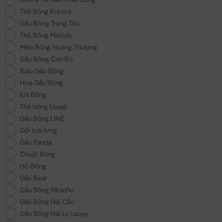
Thỏ Bông Kuromi
Gấu Bông Trung Thu
Thỏ Bông Melody
Mèo Bông Hoàng Thượng
Gấu Bông Con Bò
Balo Gấu Bông
Hoa Gấu Bông
Khỉ Bông
Thỏ bông Usagi
Gấu Bông LINE
Gối tựa lưng
Gấu Panda
Chuột Bông
Hổ Bông
Gấu Bear
Gấu Bông Pikachu
Gấu Bông Hải Cẩu
Gấu Bông Hải Ly Loopy