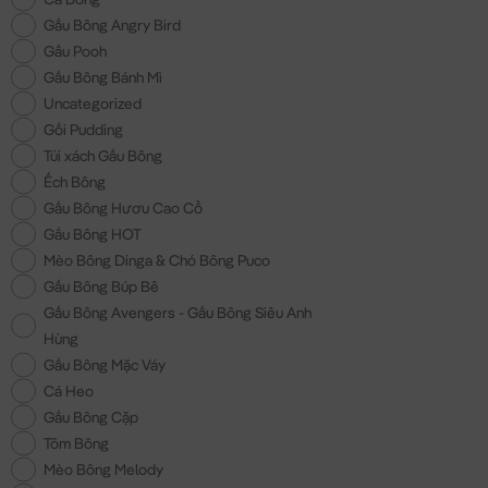
Gấu Bông Angry Bird
Gấu Pooh
Gấu Bông Bánh Mì
Uncategorized
Gối Pudding
Túi xách Gấu Bông
Ếch Bông
Gấu Bông Hươu Cao Cổ
Gấu Bông HOT
Mèo Bông Dinga & Chó Bông Puco
Gấu Bông Búp Bê
Gấu Bông Avengers - Gấu Bông Siêu Anh
Hùng
Gấu Bông Mặc Váy
Cá Heo
Gấu Bông Cặp
Tôm Bông
Mèo Bông Melody