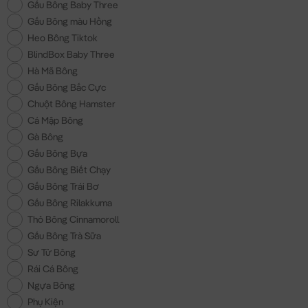
Gấu Bông Baby Three
Gấu Bông màu Hồng
Heo Bông Tiktok
BlindBox Baby Three
Hà Mã Bông
Gấu Bông Bắc Cực
Chuột Bông Hamster
Cá Mập Bông
Gà Bông
Gấu Bông Bựa
Gấu Bông Biết Chạy
Gấu Bông Trái Bơ
Gấu Bông Rilakkuma
Thỏ Bông Cinnamoroll
Gấu Bông Trà Sữa
Sư Tử Bông
Rái Cá Bông
Ngựa Bông
Phụ Kiện