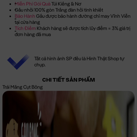
Miễn Phí Gói Quà
Túi Kiếng & Nơ
Gấu nhồi 100% gòn Trắng đàn hồi tinh khiết
Bảo Hành
Gấu được bảo hành đường chỉ may Vĩnh Viễn
tại cửa hàng
Tích Điểm
Khách hàng sẽ được tích lũy điểm = 3% giá trị
đơn hàng đã mua
Tất cả hình ảnh SP đều là Hình Thật Shop tự
chụp.
CHI TIẾT SẢN PHẨM
Trái Măng Cụt Bông