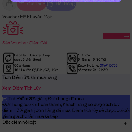
Gửi Tặng
Hết Hàng
Voucher Mã Khuyến Mãi:
Săn Ngay
Săn
Voucher Giảm Giá
Bảo Hành Gấu tại Shop
Mở cửa:
qua số điện thoại
9h Sáng - 9h30 Tối
Cửa Hàng:
Zalo/Hotline:
0967110738
486 Lê Văn Sỹ, P.14, Q.3, HCM
hỗ trợ từ 9h - 21h30
Tích Điểm 3% khi mua hàng
Xem Điểm Tích Lũy
Tích Điểm
3%
giá trị Đơn hàng đã mua
Đơn hàng sau khi hoàn thành, Khách hàng sẽ được tích lũy
điểm = 3% giá trị đơn hàng đã mua. Điểm tích lũy sẽ được qui đổi
giảm giá cho lần mua kế tiếp
Đặc điểm nổi bật