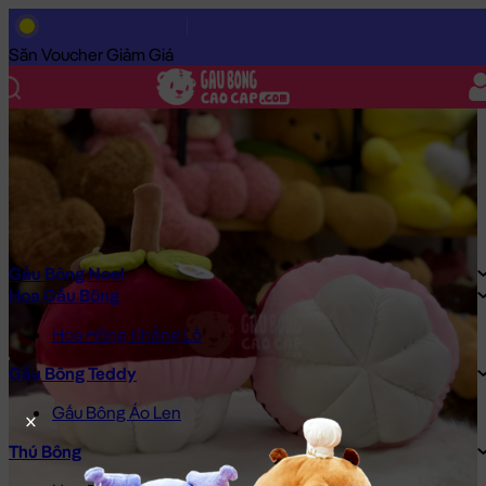
Trang Chủ
/
Gấu Bông Cao Cấp
/
Gấu Bông Đồ Ăn
/
Trái Cây Bô
Săn Voucher Giảm Giá
Gấu Bông Noel
Hoa Gấu Bông
Hoa Hồng Khổng Lồ
Gấu Bông Teddy
Gấu Bông Áo Len
Thú Bông