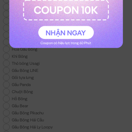
Thỏ Bông Kuromi
Gấu Bông Trung Thu
Thỏ Bông Melody
Mèo Bông Hoàng Thượng
Gấu Bông Con Bò
Balo Gấu Bông
Hoa Gấu Bông
Khỉ Bông
Thỏ bông Usagi
Gấu Bông LINE
Gối tựa lưng
Gấu Panda
Chuột Bông
Hổ Bông
Gấu Bear
Gấu Bông Pikachu
Gấu Bông Hải Cẩu
Gấu Bông Hải Ly Loopy