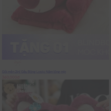
60cm
Gối mền 2in1 Gấu Bông Losto Nằm lông mịn
360,000đ