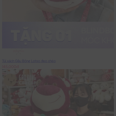
20x17cm
Túi xách Gấu Bông Lotso đeo chéo
145,000đ