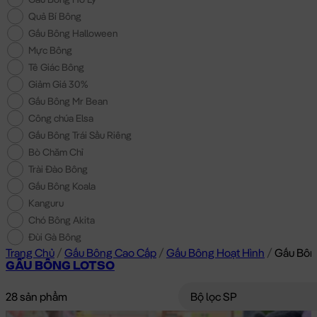
Quả Bí Bông
Gấu Bông Halloween
Mực Bông
Tê Giác Bông
Giảm Giá 30%
Gấu Bông Mr Bean
Công chúa Elsa
Gấu Bông Trái Sầu Riêng
Bò Chăm Chỉ
Trài Đào Bông
Gấu Bông Koala
Kanguru
Chó Bông Akita
Đùi Gà Bông
Trang Chủ
/
Gấu Bông Cao Cấp
/
Gấu Bông Hoạt Hình
/
Gấu Bôn
GẤU BÔNG LOTSO
28 sản phẩm
Bộ lọc SP