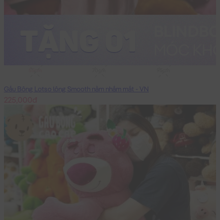
55cm
70cm
95cm
Gấu Bông Lotso lông Smooth nằm nhắm mắt - VN
225,000đ