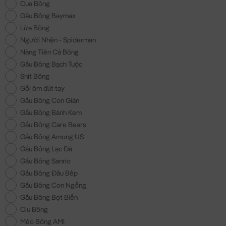
Cua Bông
Gấu Bông Baymax
Lừa Bông
Người Nhện - Spiderman
Nàng Tiên Cá Bông
Gấu Bông Bạch Tuộc
Shit Bông
Gối ôm đút tay
Gấu Bông Con Gián
Gấu Bông Bánh Kem
Gấu Bông Care Bears
Gấu Bông Among US
Gấu Bông Lạc Đà
Gấu Bông Sanrio
Gấu Bông Đầu Bếp
Gấu Bông Con Ngỗng
Gấu Bông Bọt Biển
Ciu Bông
Mèo Bông AMI