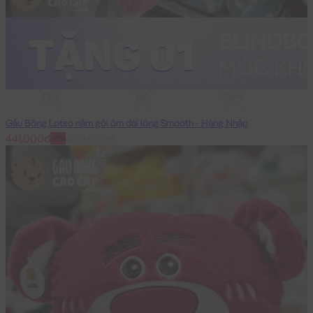
85cm
1m1
55cm
Gấu Bông Lotso nằm gối ôm dài lông Smooth - Hàng Nhập
441,000đ
490,000đ
-10%