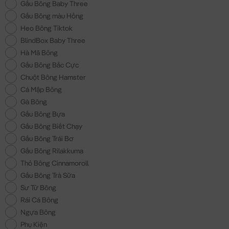
Gấu Bông Baby Three
Gấu Bông màu Hồng
Heo Bông Tiktok
BlindBox Baby Three
Hà Mã Bông
Gấu Bông Bắc Cực
Chuột Bông Hamster
Cá Mập Bông
Gà Bông
Gấu Bông Bựa
Gấu Bông Biết Chạy
Gấu Bông Trái Bơ
Gấu Bông Rilakkuma
Thỏ Bông Cinnamoroll
Gấu Bông Trà Sữa
Sư Tử Bông
Rái Cá Bông
Ngựa Bông
Phụ Kiện