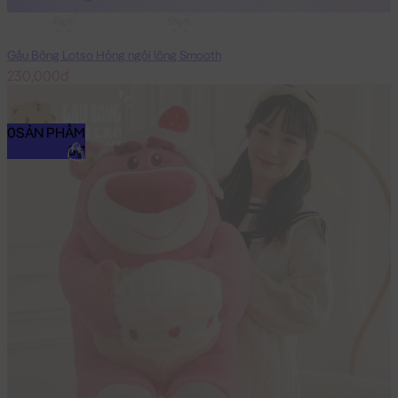
45cm
55cm
Gấu Bông Lotso Hồng ngồi lông Smooth
230,000đ
0
SẢN PHẨM
0₫