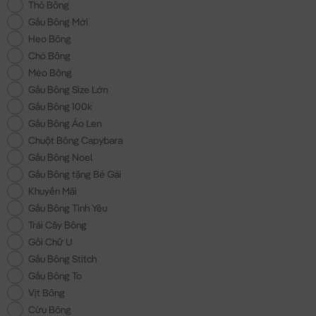
Thỏ Bông
Gấu Bông Mới
Heo Bông
Chó Bông
Mèo Bông
Gấu Bông Size Lớn
Gấu Bông 100k
Gấu Bông Áo Len
Chuột Bông Capybara
Gấu Bông Noel
Gấu Bông tặng Bé Gái
Khuyến Mãi
Gấu Bông Tình Yêu
Trái Cây Bông
Gối Chữ U
Gấu Bông Stitch
Gấu Bông To
Vịt Bông
Cừu Bông