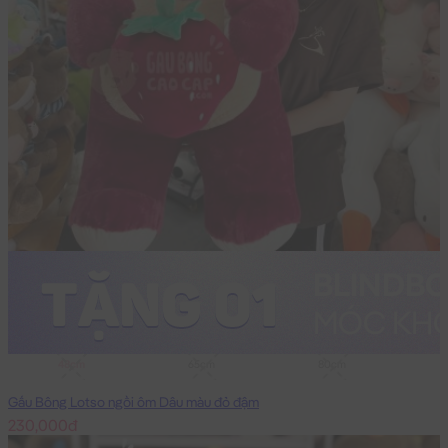
48cm
65cm
80cm
Gấu Bông Lotso ngồi ôm Dâu màu đỏ đậm
230,000đ