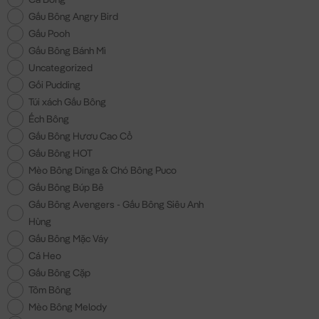
Gấu Bông Angry Bird
Gấu Pooh
Gấu Bông Bánh Mì
Uncategorized
Gối Pudding
Túi xách Gấu Bông
Ếch Bông
Gấu Bông Hươu Cao Cổ
Gấu Bông HOT
Mèo Bông Dinga & Chó Bông Puco
Gấu Bông Búp Bê
Gấu Bông Avengers - Gấu Bông Siêu Anh
Hùng
Gấu Bông Mặc Váy
Cá Heo
Gấu Bông Cặp
Tôm Bông
Mèo Bông Melody