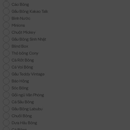
Cáo Bông
Gấu Bông Kakao Talk
Bình Nước
Minions
Chuột Mickey
Gấu Bông Sinh Nhật
Blind Box
Thỏ bông Cony
Cà Rốt Bông
Cá Voi Bông
Gấu Teddy Vintage
Báo Hồng
Sóc Bông
Gối ngủ Văn Phòng
Cá Sấu Bông
Gấu Bông Labubu
Chuối Bông
Dưa Hấu Bông
Cá Bông