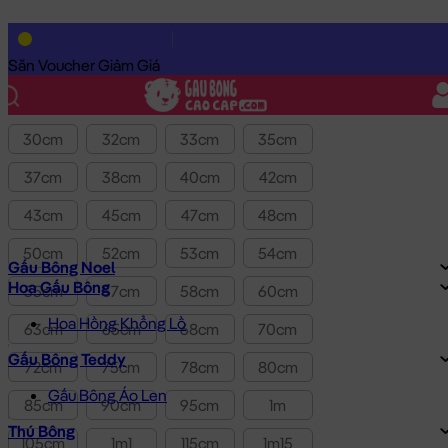
Lọc theo Giá SP:
10k
-
3.0tr
Giá
Săn Voucher Giảm Giá
Kích thước
30cm
32cm
33cm
35cm
37cm
38cm
40cm
42cm
43cm
45cm
47cm
48cm
50cm
52cm
53cm
54cm
Gấu Bông Noel
Hoa Gấu Bông
55cm
57cm
58cm
60cm
Hoa Hồng Khổng Lồ
63cm
65cm
68cm
70cm
Gấu Bông Teddy
72cm
75cm
78cm
80cm
Gấu Bông Áo Len
85cm
90cm
95cm
1m
Thú Bông
105cm
1m1
115cm
1m15