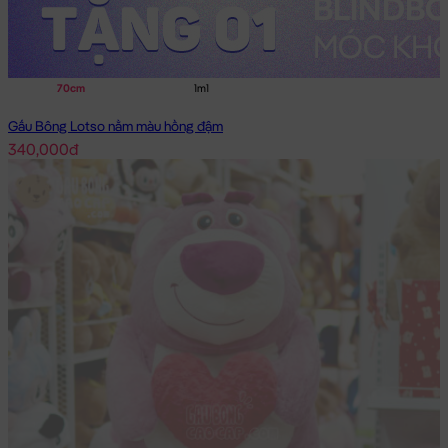
70cm
1m1
Gấu Bông Lotso nằm màu hồng đậm
340,000đ