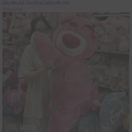
Gối mền 2in1 Gấu Bông Lotso mặt tròn
325,000đ