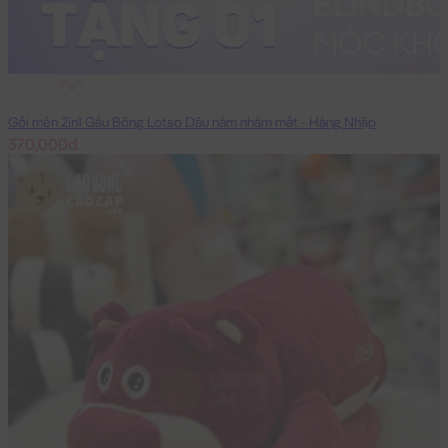
55cm
Gối mền 2in1 Gấu Bông Lotso Dâu nằm nhắm mắt - Hàng Nhập
370,000đ