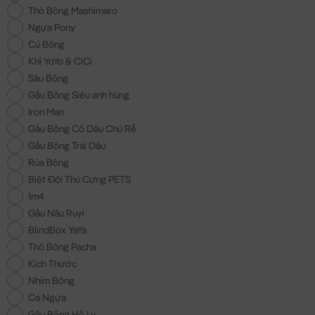
Thỏ Bông Mashimaro
Ngựa Pony
Cú Bông
Khỉ YoYo & CiCi
Sâu Bông
Gấu Bông Siêu anh hùng
Iron Man
Gấu Bông Cô Dâu Chú Rễ
Gấu Bông Trái Dâu
Rùa Bông
Biệt Đội Thú Cưng PETS
1m4
Gấu Nâu Ruyi
BlindBox YaYa
Thỏ Bông Pacha
Kích Thước
Nhím Bông
Cá Ngựa
Gấu Bông Hồ Ly