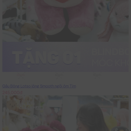
50cm
60cm
80cm
Gấu Bông Lotso lông Smooth ngồi ôm Tim
245,000đ