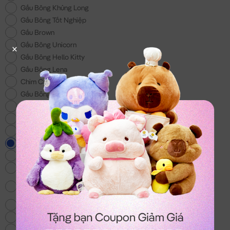
Gấu Bông Khủng Long
Gấu Bông Tốt Nghiệp
Gấu Brown
Gấu Bông Unicorn
Gấu Bông Hello Kitty
Gấu Bông Lena
Chim Cánh Cụt
Gấu Bông 200k
Gấu Bông Đồ Ăn
Gấu Bông Doremon
Gấu Bông tặng Bé Trai
Gấu Bông Lotso
Gấu Bông Shin - Món quà cho các bé
Voi Bông
Gấu Bông Totoro - mẫu gấu bông hot nhất
hiện nay
Chó Bông Husky
Gấu We Bare Bear
Balo & Túi Xách Gấu Bông