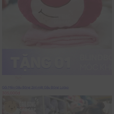
35cm
Gối Mền Gấu Bông 2in1 mặt Gấu Bông Lotso
305,000đ