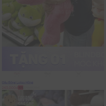
55cm
85cm
1m1
Gấu Bông Lotso Hồng
243,000đ
270,000đ
-10%