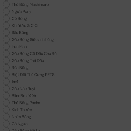
Thỏ Bông Mashimaro
Ngựa Pony
Cú Bông
Khỉ YoYo & CiCi
Sâu Bông
Gấu Bông Siêu anh hùng
Iron Man
Gấu Bông Cô Dâu Chú Rễ
Gấu Bông Trái Dâu
Rùa Bông
Biệt Đội Thú Cưng PETS
1m4
Gấu Nâu Ruyi
BlindBox YaYa
Thỏ Bông Pacha
Kích Thước
Nhím Bông
Cá Ngựa
Gấu Bông Hồ Ly