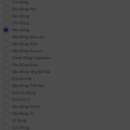
Thỏ Bông
Gấu Bông Mới
Heo Bông
Chó Bông
Mèo Bông
Gấu Bông Size Lớn
Gấu Bông 100k
Gấu Bông Áo Len
Chuột Bông Capybara
Gấu Bông Noel
Gấu Bông tặng Bé Gái
Khuyến Mãi
Gấu Bông Tình Yêu
Trái Cây Bông
Gối Chữ U
Gấu Bông Stitch
Gấu Bông To
Vịt Bông
Cừu Bông