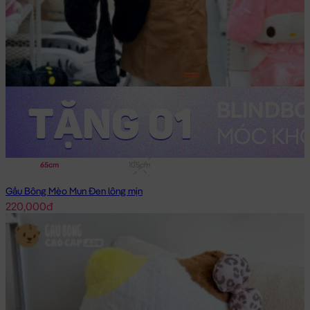
65cm
105cm
Gấu Bông Mèo Mun Đen lông mịn
220,000đ