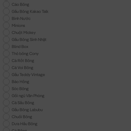
Cáo Bông
Gấu Bông Kakao Talk
Bình Nước
Minions
Chuột Mickey
Gấu Bông Sinh Nhật
Blind Box
Thỏ bông Cony
Cà Rốt Bông
Cá Voi Bông
Gấu Teddy Vintage
Báo Hồng
Sóc Bông
Gối ngủ Văn Phòng
Cá Sấu Bông
Gấu Bông Labubu
Chuối Bông
Dưa Hấu Bông
Cá Bông