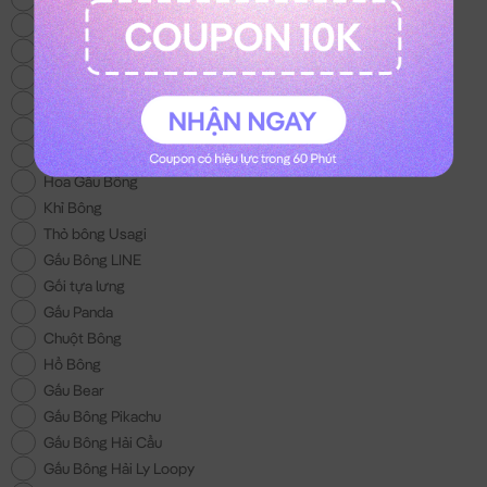
Thỏ Bông Kuromi
Gấu Bông Trung Thu
Thỏ Bông Melody
Mèo Bông Hoàng Thượng
Gấu Bông Con Bò
Balo Gấu Bông
Hoa Gấu Bông
Khỉ Bông
Thỏ bông Usagi
Gấu Bông LINE
Gối tựa lưng
Gấu Panda
Chuột Bông
Hổ Bông
Gấu Bear
Gấu Bông Pikachu
Gấu Bông Hải Cẩu
Gấu Bông Hải Ly Loopy