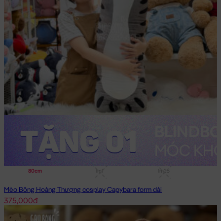
80cm
1m1
1m25
Mèo Bông Hoàng Thượng cosplay Capybara form dài
375,000đ