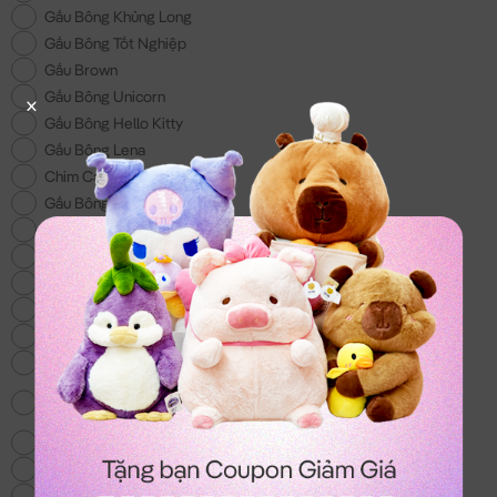
Gấu Bông Khủng Long
Gấu Bông Tốt Nghiệp
Gấu Brown
Gấu Bông Unicorn
Gấu Bông Hello Kitty
Gấu Bông Lena
Chim Cánh Cụt
Gấu Bông 200k
Gấu Bông Đồ Ăn
Gấu Bông Doremon
Gấu Bông tặng Bé Trai
Gấu Bông Lotso
Gấu Bông Shin - Món quà cho các bé
Voi Bông
Gấu Bông Totoro - mẫu gấu bông hot nhất
hiện nay
Chó Bông Husky
Gấu We Bare Bear
Balo & Túi Xách Gấu Bông