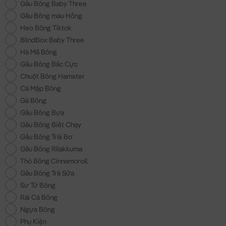
Gấu Bông Baby Three
Gấu Bông màu Hồng
Heo Bông Tiktok
BlindBox Baby Three
Hà Mã Bông
Gấu Bông Bắc Cực
Chuột Bông Hamster
Cá Mập Bông
Gà Bông
Gấu Bông Bựa
Gấu Bông Biết Chạy
Gấu Bông Trái Bơ
Gấu Bông Rilakkuma
Thỏ Bông Cinnamoroll
Gấu Bông Trà Sữa
Sư Tử Bông
Rái Cá Bông
Ngựa Bông
Phụ Kiện