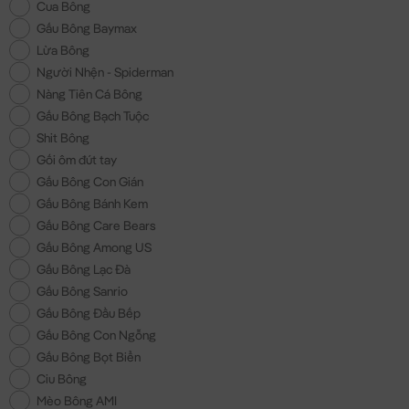
Cua Bông
Gấu Bông Baymax
Lừa Bông
Người Nhện - Spiderman
Nàng Tiên Cá Bông
Gấu Bông Bạch Tuộc
Shit Bông
Gối ôm đút tay
Gấu Bông Con Gián
Gấu Bông Bánh Kem
Gấu Bông Care Bears
Gấu Bông Among US
Gấu Bông Lạc Đà
Gấu Bông Sanrio
Gấu Bông Đầu Bếp
Gấu Bông Con Ngỗng
Gấu Bông Bọt Biển
Ciu Bông
Mèo Bông AMI