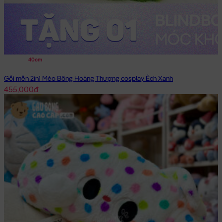
40cm
Gối mền 2in1 Mèo Bông Hoàng Thượng cosplay Ếch Xanh
455,000đ