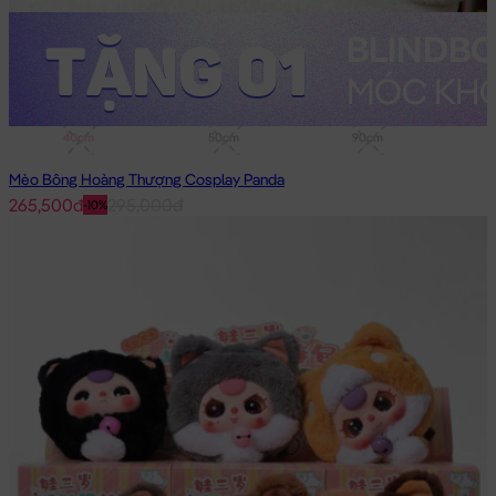
40cm
50cm
90cm
Mèo Bông Hoàng Thượng Cosplay Panda
265,500đ
295,000đ
-10%