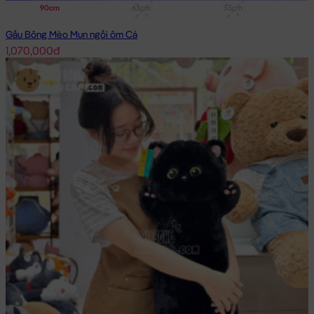
90cm
63cm
33cm
Gấu Bông Mèo Mun ngồi ôm Cá
1,070,000đ