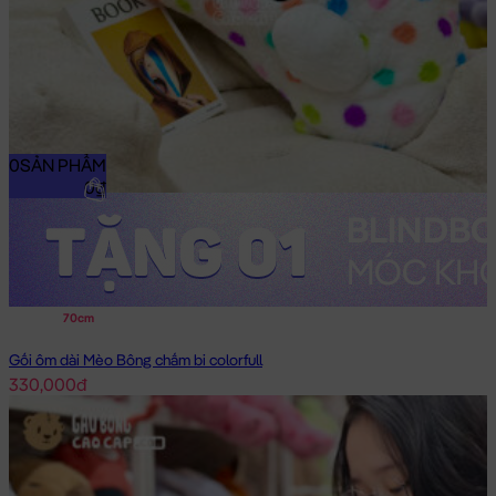
0
SẢN PHẨM
0₫
70cm
Gối ôm dài Mèo Bông chấm bi colorfull
330,000đ