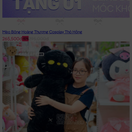
40cm
50cm
90cm
Mèo Bông Hoàng Thượng Cosplay Thỏ Hồng
265,500đ
295,000đ
-10%