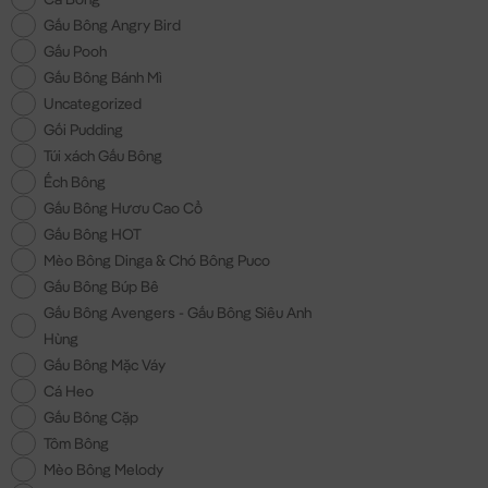
Gấu Bông Angry Bird
Gấu Pooh
Gấu Bông Bánh Mì
Uncategorized
Gối Pudding
Túi xách Gấu Bông
Ếch Bông
Gấu Bông Hươu Cao Cổ
Gấu Bông HOT
Mèo Bông Dinga & Chó Bông Puco
Gấu Bông Búp Bê
Gấu Bông Avengers - Gấu Bông Siêu Anh
Hùng
Gấu Bông Mặc Váy
Cá Heo
Gấu Bông Cặp
Tôm Bông
Mèo Bông Melody