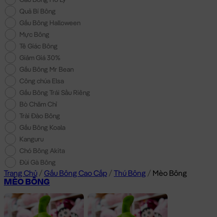
Quả Bí Bông
Gấu Bông Halloween
Mực Bông
Tê Giác Bông
Giảm Giá 30%
Gấu Bông Mr Bean
Công chúa Elsa
Gấu Bông Trái Sầu Riêng
Bò Chăm Chỉ
Trài Đào Bông
Gấu Bông Koala
Kanguru
Chó Bông Akita
Đùi Gà Bông
Trang Chủ
/
Gấu Bông Cao Cấp
/
Thú Bông
/
Mèo Bông
MÈO BÔNG