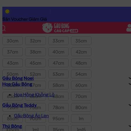
Lọc theo Giá SP:
10k
-
3.0tr
Giá
Săn Voucher Giảm Giá
Kích thước
30cm
32cm
33cm
35cm
37cm
38cm
40cm
42cm
43cm
45cm
47cm
48cm
50cm
52cm
53cm
54cm
Gấu Bông Noel
Hoa Gấu Bông
55cm
57cm
58cm
60cm
Hoa Hồng Khổng Lồ
63cm
65cm
68cm
70cm
Gấu Bông Teddy
72cm
75cm
78cm
80cm
Gấu Bông Áo Len
85cm
90cm
95cm
1m
Thú Bông
105cm
1m1
115cm
1m15