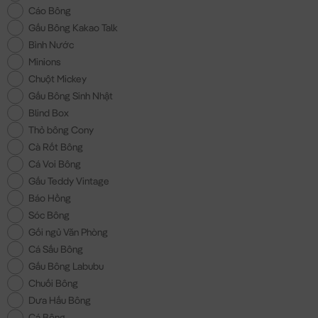
Cáo Bông
Gấu Bông Kakao Talk
Bình Nước
Minions
Chuột Mickey
Gấu Bông Sinh Nhật
Blind Box
Thỏ bông Cony
Cà Rốt Bông
Cá Voi Bông
Gấu Teddy Vintage
Báo Hồng
Sóc Bông
Gối ngủ Văn Phòng
Cá Sấu Bông
Gấu Bông Labubu
Chuối Bông
Dưa Hấu Bông
Cá Bông