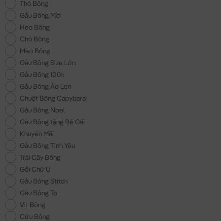
Thỏ Bông
Gấu Bông Mới
Heo Bông
Chó Bông
Mèo Bông
Gấu Bông Size Lớn
Gấu Bông 100k
Gấu Bông Áo Len
Chuột Bông Capybara
Gấu Bông Noel
Gấu Bông tặng Bé Gái
Khuyến Mãi
Gấu Bông Tình Yêu
Trái Cây Bông
Gối Chữ U
Gấu Bông Stitch
Gấu Bông To
Vịt Bông
Cừu Bông