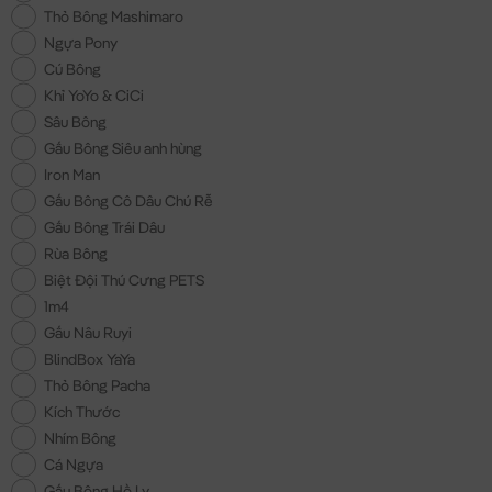
Thỏ Bông Mashimaro
Ngựa Pony
Cú Bông
Khỉ YoYo & CiCi
Sâu Bông
Gấu Bông Siêu anh hùng
Iron Man
Gấu Bông Cô Dâu Chú Rễ
Gấu Bông Trái Dâu
Rùa Bông
Biệt Đội Thú Cưng PETS
1m4
Gấu Nâu Ruyi
BlindBox YaYa
Thỏ Bông Pacha
Kích Thước
Nhím Bông
Cá Ngựa
Gấu Bông Hồ Ly