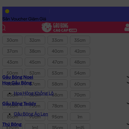
Lọc theo Giá SP:
10k
-
3.0tr
Giá
Săn Voucher Giảm Giá
Kích thước
30cm
32cm
33cm
35cm
37cm
38cm
40cm
42cm
43cm
45cm
47cm
48cm
50cm
52cm
53cm
54cm
Gấu Bông Noel
Hoa Gấu Bông
55cm
57cm
58cm
60cm
Hoa Hồng Khổng Lồ
63cm
65cm
68cm
70cm
Gấu Bông Teddy
72cm
75cm
78cm
80cm
Gấu Bông Áo Len
85cm
90cm
95cm
1m
Thú Bông
105cm
1m1
115cm
1m15