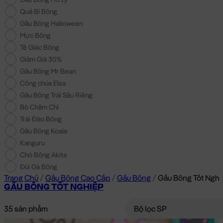
Quả Bí Bông
Gấu Bông Halloween
Mực Bông
Tê Giác Bông
Giảm Giá 30%
Gấu Bông Mr Bean
Công chúa Elsa
Gấu Bông Trái Sầu Riêng
Bò Chăm Chỉ
Trài Đào Bông
Gấu Bông Koala
Kanguru
Chó Bông Akita
Đùi Gà Bông
Trang Chủ
/
Gấu Bông Cao Cấp
/
Gấu Bông
/
Gấu Bông Tốt Nghi
GẤU BÔNG TỐT NGHIỆP
35 sản phẩm
Bộ lọc SP