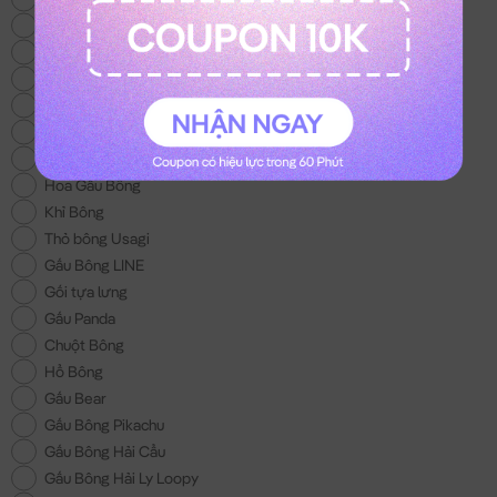
Thỏ Bông Kuromi
Gấu Bông Trung Thu
Thỏ Bông Melody
Mèo Bông Hoàng Thượng
Gấu Bông Con Bò
Balo Gấu Bông
Hoa Gấu Bông
Khỉ Bông
Thỏ bông Usagi
Gấu Bông LINE
Gối tựa lưng
Gấu Panda
Chuột Bông
Hổ Bông
Gấu Bear
Gấu Bông Pikachu
Gấu Bông Hải Cẩu
Gấu Bông Hải Ly Loopy