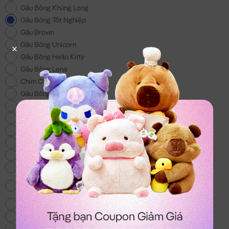
Gấu Bông Khủng Long
Gấu Bông Tốt Nghiệp
Gấu Brown
Gấu Bông Unicorn
Gấu Bông Hello Kitty
Gấu Bông Lena
Chim Cánh Cụt
Gấu Bông 200k
Gấu Bông Đồ Ăn
Gấu Bông Doremon
Gấu Bông tặng Bé Trai
Gấu Bông Lotso
Gấu Bông Shin - Món quà cho các bé
Voi Bông
Gấu Bông Totoro - mẫu gấu bông hot nhất
hiện nay
Chó Bông Husky
Gấu We Bare Bear
Balo & Túi Xách Gấu Bông