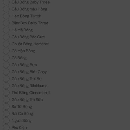
Gấu Bông Baby Three
Gấu Bông màu Hồng
Heo Bông Tiktok
BlindBox Baby Three
Hà Mã Bông
Gấu Bông Bắc Cực
Chuột Bông Hamster
Cá Mập Bông
Gà Bông
Gấu Bông Bựa
Gấu Bông Biết Chạy
Gấu Bông Trái Bơ
Gấu Bông Rilakkuma
Thỏ Bông Cinnamoroll
Gấu Bông Trà Sữa
Sư Tử Bông
Rái Cá Bông
Ngựa Bông
Phụ Kiện