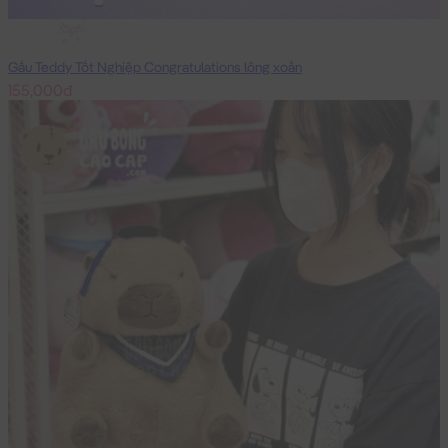
32cm
Gấu Teddy Tốt Nghiệp Congratulations lông xoắn
155,000đ