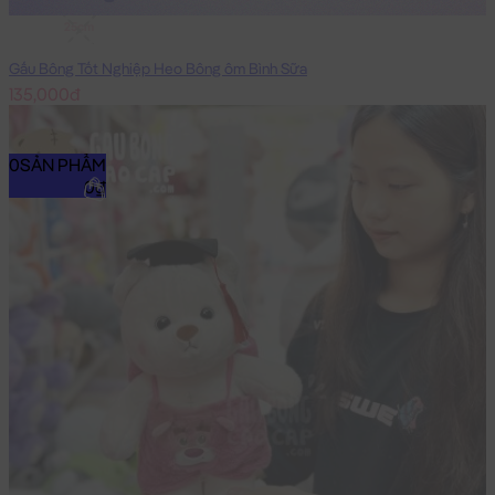
25cm
Gấu Bông Tốt Nghiệp Heo Bông ôm Bình Sữa
135,000đ
0
SẢN PHẨM
0₫