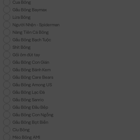
Cua Bông
Gấu Bông Baymax
Lừa Bông
Người Nhện - Spiderman
Nàng Tiên Cá Bông
Gấu Bông Bạch Tuộc
Shit Bông
Gối ôm đút tay
Gấu Bông Con Gián
Gấu Bông Bánh Kem
Gấu Bông Care Bears
Gấu Bông Among US
Gấu Bông Lạc Đà
Gấu Bông Sanrio
Gấu Bông Đầu Bếp
Gấu Bông Con Ngỗng
Gấu Bông Bọt Biển
Ciu Bông
Mèo Bông AMI