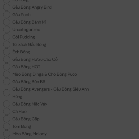
Gấu Bông Angry Bird
Gấu Pooh
Gấu Bông Bánh Mì
Uncategorized
Gối Pudding
Túi xách Gấu Bông
Ếch Bông
Gấu Bông Hươu Cao Cổ
Gấu Bông HOT
Mèo Bông Dinga & Chó Bông Puco
Gấu Bông Búp Bê
Gấu Bông Avengers - Gấu Bông Siêu Anh
Hùng
Gấu Bông Mặc Váy
Cá Heo
Gấu Bông Cặp
Tôm Bông
Mèo Bông Melody