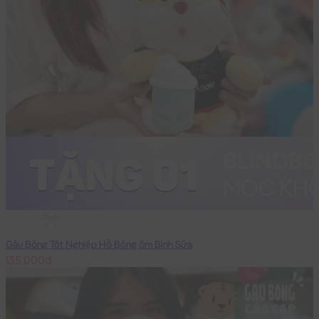
25cm
Gấu Bông Tốt Nghiệp Hổ Bông ôm Bình Sữa
135,000đ