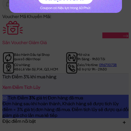
Gửi Tặng
Hết Hàng
Voucher Mã Khuyến Mãi:
Săn Ngay
Săn
Voucher Giảm Giá
Bảo Hành Gấu tại Shop
Mở cửa:
qua số điện thoại
9h Sáng - 9h30 Tối
Cửa Hàng:
Zalo/Hotline:
0967110738
486 Lê Văn Sỹ, P.14, Q.3, HCM
hỗ trợ từ 9h - 21h30
Tích Điểm 3% khi mua hàng
Xem Điểm Tích Lũy
Tích Điểm
3%
giá trị Đơn hàng đã mua
Đơn hàng sau khi hoàn thành, Khách hàng sẽ được tích lũy
điểm = 3% giá trị đơn hàng đã mua. Điểm tích lũy sẽ được qui đổi
giảm giá cho lần mua kế tiếp
Đặc điểm nổi bật