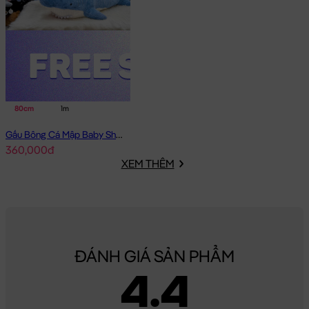
80cm
1m
Gấu Bông Cá Mập Baby Shark lông mịn
360,000đ
XEM THÊM
ĐÁNH GIÁ SẢN PHẨM
4.4