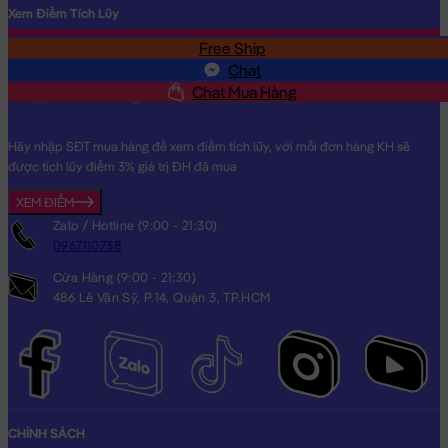
Xem Điểm Tích Lũy
Free Ship
SĐT
Chat
Chat Mua Hàng
Hãy nhập SĐT mua hàng để xem điểm tích lũy, với mỗi đơn hàng KH sẽ
được tích lũy điểm 3% giá trị ĐH đã mua
XEM ĐIỂM
Zalo / Hotline (9:00 - 21:30)
0967110738
Cửa Hàng (9:00 - 21:30)
486 Lê Văn Sỹ, P.14, Quận 3, TP.HCM
CHÍNH SÁCH