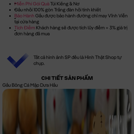
Miễn Phí Gói Quà
Túi Kiếng & Nơ
Gấu nhồi 100% gòn Trắng đàn hồi tinh khiết
Bảo Hành
Gấu được bảo hành đường chỉ may Vĩnh Viễn
tại cửa hàng
Tích Điểm
Khách hàng sẽ được tích lũy điểm = 3% giá trị
đơn hàng đã mua
Tất cả hình ảnh SP đều là Hình Thật Shop tự
chụp.
CHI TIẾT SẢN PHẨM
Gấu Bông Cá Mập Dưa Hấu