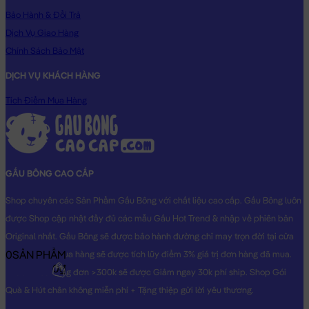
Bảo Hành & Đổi Trả
Gấu Bông Cá Mập Dưa Hấu
Dịch Vụ Giao Hàng
Chính Sách Bảo Mật
DỊCH VỤ KHÁCH HÀNG
Tích Điểm Mua Hàng
GẤU BÔNG CAO CẤP
Shop chuyên các Sản Phẩm Gấu Bông với chất liệu cao cấp. Gấu Bông luôn
được Shop cập nhật đầy đủ các mẫu Gấu Hot Trend & nhập về phiên bản
Original nhất. Gấu Bông sẽ được bảo hành đường chỉ may trọn đời tại cửa
0
SẢN PHẨM
hàng, Khách mua hàng sẽ được tích lũy điểm 3% giá trị đơn hàng đã mua.
0₫
Khách mua hàng đơn >300k sẽ được Giảm ngay 30k phí ship. Shop Gói
Quà & Hút chân không miễn phí + Tặng thiệp gửi lời yêu thương.