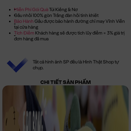
Miễn Phí Gói Quà
Túi Kiếng & Nơ
Gấu nhồi 100% gòn Trắng đàn hồi tinh khiết
Bảo Hành
Gấu được bảo hành đường chỉ may Vĩnh Viễn
tại cửa hàng
Tích Điểm
Khách hàng sẽ được tích lũy điểm = 3% giá trị
đơn hàng đã mua
Tất cả hình ảnh SP đều là Hình Thật Shop tự
chụp.
CHI TIẾT SẢN PHẨM