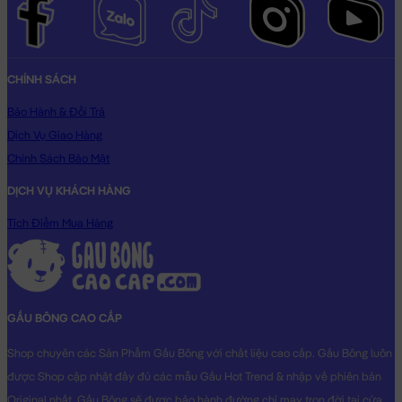
CHÍNH SÁCH
Bảo Hành & Đổi Trả
Dịch Vụ Giao Hàng
Chính Sách Bảo Mật
DỊCH VỤ KHÁCH HÀNG
Tích Điểm Mua Hàng
GẤU BÔNG CAO CẤP
Shop chuyên các Sản Phẩm Gấu Bông với chất liệu cao cấp. Gấu Bông luôn
được Shop cập nhật đầy đủ các mẫu Gấu Hot Trend & nhập về phiên bản
Original nhất. Gấu Bông sẽ được bảo hành đường chỉ may trọn đời tại cửa