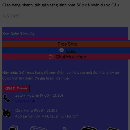
Giao hàng nhanh, đặt gấp tặng sinh nhật 30p đã nhận được Gấu
16.3.2025
Xem Điểm Tích Lũy
Free Ship
SĐT
Chat
Chat Mua Hàng
Hãy nhập SĐT mua hàng để xem điểm tích lũy, với mỗi đơn hàng KH sẽ
được tích lũy điểm 3% giá trị ĐH đã mua
XEM ĐIỂM
Zalo / Hotline (9:00 - 21:30)
0967110738
Cửa Hàng (9:00 - 21:30)
486 Lê Văn Sỹ, P.14, Quận 3, TP.HCM