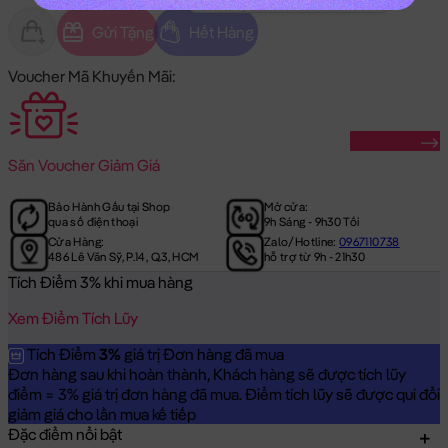
Gửi Tặng
Hết Hàng
Voucher Mã Khuyến Mãi:
Săn Ngay
Săn
Voucher Giảm Giá
Bảo Hành Gấu tại Shop
Mở cửa:
qua số điện thoại
9h Sáng - 9h30 Tối
Cửa Hàng:
Zalo/Hotline:
0967110738
486 Lê Văn Sỹ, P.14, Q.3, HCM
hỗ trợ từ 9h - 21h30
Tích Điểm 3% khi mua hàng
Xem Điểm Tích Lũy
Tích Điểm
3%
giá trị Đơn hàng đã mua
Đơn hàng sau khi hoàn thành, Khách hàng sẽ được tích lũy
điểm = 3% giá trị đơn hàng đã mua. Điểm tích lũy sẽ được qui đổi
giảm giá cho lần mua kế tiếp
Đặc điểm nổi bật