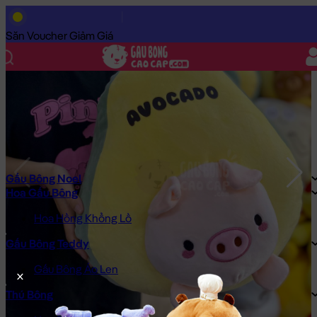
Trang Chủ
/
Gấu Bông Cao Cấp
/
Gấu Bông Đồ Ăn
/
Trái Cây Bô
Săn Voucher Giảm Giá
Gấu Bông Noel
Hoa Gấu Bông
Hoa Hồng Khổng Lồ
Gấu Bông Teddy
Gấu Bông Áo Len
Thú Bông