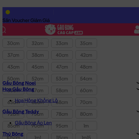
Lọc theo Giá SP:
10k
-
3.0tr
Giá
Săn Voucher Giảm Giá
Kích thước
30cm
32cm
33cm
35cm
37cm
38cm
40cm
42cm
43cm
45cm
47cm
48cm
50cm
52cm
53cm
54cm
Gấu Bông Noel
Hoa Gấu Bông
55cm
57cm
58cm
60cm
Hoa Hồng Khổng Lồ
63cm
65cm
68cm
70cm
Gấu Bông Teddy
72cm
75cm
78cm
80cm
Gấu Bông Áo Len
85cm
90cm
95cm
1m
Thú Bông
105cm
1m1
115cm
1m15