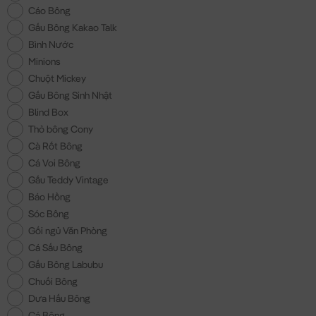
Cáo Bông
Gấu Bông Kakao Talk
Bình Nước
Minions
Chuột Mickey
Gấu Bông Sinh Nhật
Blind Box
Thỏ bông Cony
Cà Rốt Bông
Cá Voi Bông
Gấu Teddy Vintage
Báo Hồng
Sóc Bông
Gối ngủ Văn Phòng
Cá Sấu Bông
Gấu Bông Labubu
Chuối Bông
Dưa Hấu Bông
Cá Bông