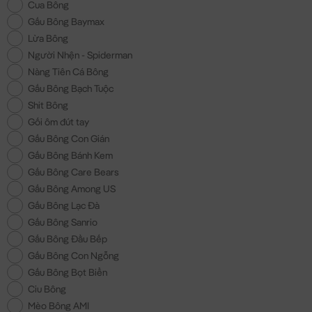
Cua Bông
Gấu Bông Baymax
Lừa Bông
Người Nhện - Spiderman
Nàng Tiên Cá Bông
Gấu Bông Bạch Tuộc
Shit Bông
Gối ôm đút tay
Gấu Bông Con Gián
Gấu Bông Bánh Kem
Gấu Bông Care Bears
Gấu Bông Among US
Gấu Bông Lạc Đà
Gấu Bông Sanrio
Gấu Bông Đầu Bếp
Gấu Bông Con Ngỗng
Gấu Bông Bọt Biển
Ciu Bông
Mèo Bông AMI