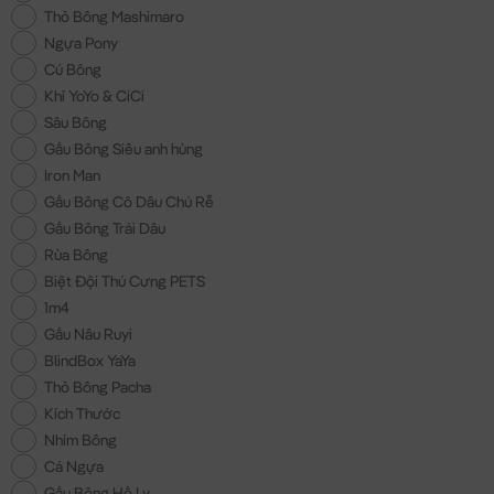
Thỏ Bông Mashimaro
Ngựa Pony
Cú Bông
Khỉ YoYo & CiCi
Sâu Bông
Gấu Bông Siêu anh hùng
Iron Man
Gấu Bông Cô Dâu Chú Rễ
Gấu Bông Trái Dâu
Rùa Bông
Biệt Đội Thú Cưng PETS
1m4
Gấu Nâu Ruyi
BlindBox YaYa
Thỏ Bông Pacha
Kích Thước
Nhím Bông
Cá Ngựa
Gấu Bông Hồ Ly