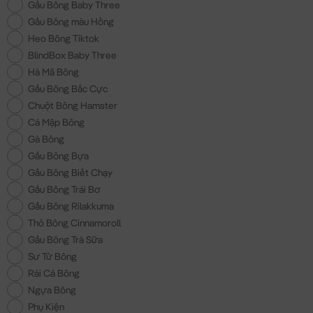
Gấu Bông Baby Three
Gấu Bông màu Hồng
Heo Bông Tiktok
BlindBox Baby Three
Hà Mã Bông
Gấu Bông Bắc Cực
Chuột Bông Hamster
Cá Mập Bông
Gà Bông
Gấu Bông Bựa
Gấu Bông Biết Chạy
Gấu Bông Trái Bơ
Gấu Bông Rilakkuma
Thỏ Bông Cinnamoroll
Gấu Bông Trà Sữa
Sư Tử Bông
Rái Cá Bông
Ngựa Bông
Phụ Kiện