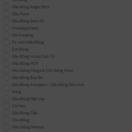
Gấu Bông Angry Bird
Gấu Pooh
Gấu Bông Bánh Mì
Uncategorized
Gối Pudding
Túi xách Gấu Bông
Ếch Bông
Gấu Bông Hươu Cao Cổ
Gấu Bông HOT
Mèo Bông Dinga & Chó Bông Puco
Gấu Bông Búp Bê
Gấu Bông Avengers - Gấu Bông Siêu Anh
Hùng
Gấu Bông Mặc Váy
Cá Heo
Gấu Bông Cặp
Tôm Bông
Mèo Bông Melody