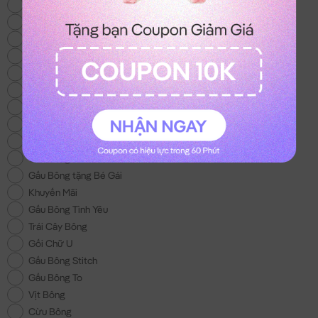
Thỏ Bông
Gấu Bông Mới
Heo Bông
Chó Bông
Mèo Bông
Gấu Bông Size Lớn
Gấu Bông 100k
Gấu Bông Áo Len
Chuột Bông Capybara
Gấu Bông Noel
Gấu Bông tặng Bé Gái
Khuyến Mãi
Gấu Bông Tình Yêu
Trái Cây Bông
Gối Chữ U
Gấu Bông Stitch
Gấu Bông To
Vịt Bông
Cừu Bông