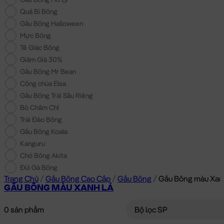
Quả Bí Bông
Gấu Bông Halloween
Mực Bông
Tê Giác Bông
Giảm Giá 30%
Gấu Bông Mr Bean
Công chúa Elsa
Gấu Bông Trái Sầu Riêng
Bò Chăm Chỉ
Trài Đào Bông
Gấu Bông Koala
Kanguru
Chó Bông Akita
Đùi Gà Bông
Trang Chủ
/
Gấu Bông Cao Cấp
/
Gấu Bông
/
Gấu Bông màu Xan
GẤU BÔNG MÀU XANH LÁ
0 sản phẩm
Bộ lọc SP