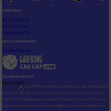
CHÍNH SÁCH
Bảo Hành & Đổi Trả
Dịch Vụ Giao Hàng
Chính Sách Bảo Mật
DỊCH VỤ KHÁCH HÀNG
Tích Điểm Mua Hàng
GẤU BÔNG CAO CẤP
0
SẢN PHẨM
Shop chuyên các Sản Phẩm Gấu Bông với chất liệu cao cấp. Gấu Bông luôn
0₫
được Shop cập nhật đầy đủ các mẫu Gấu Hot Trend & nhập về phiên bản
Original nhất. Gấu Bông sẽ được bảo hành đường chỉ may trọn đời tại cửa
hàng, Khách mua hàng sẽ được tích lũy điểm 3% giá trị đơn hàng đã mua.