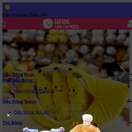
Trang Chủ
/
Gấu Bông Cao Cấp
/
Gấu Bông Đồ Ăn
/
Trái Cây Bô
Săn Voucher Giảm Giá
Gấu Bông Noel
Hoa Gấu Bông
Hoa Hồng Khổng Lồ
Gấu Bông Teddy
Gấu Bông Áo Len
Thú Bông