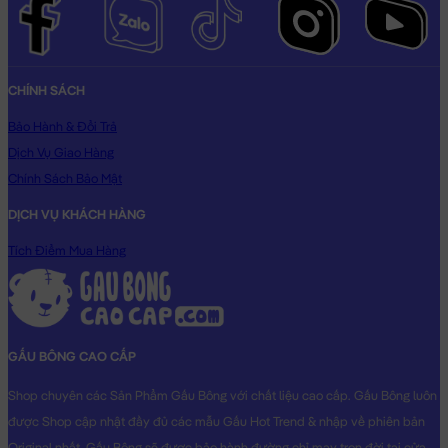
CHÍNH SÁCH
Bảo Hành & Đổi Trả
Dịch Vụ Giao Hàng
Chính Sách Bảo Mật
DỊCH VỤ KHÁCH HÀNG
Tích Điểm Mua Hàng
GẤU BÔNG CAO CẤP
Shop chuyên các Sản Phẩm Gấu Bông với chất liệu cao cấp. Gấu Bông luôn
được Shop cập nhật đầy đủ các mẫu Gấu Hot Trend & nhập về phiên bản
Original nhất. Gấu Bông sẽ được bảo hành đường chỉ may trọn đời tại cửa