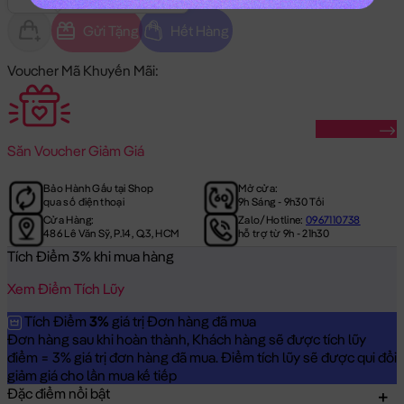
Gửi Tặng
Hết Hàng
Voucher Mã Khuyến Mãi:
Săn Ngay
Săn
Voucher Giảm Giá
Bảo Hành Gấu tại Shop
Mở cửa:
qua số điện thoại
9h Sáng - 9h30 Tối
Cửa Hàng:
Zalo/Hotline:
0967110738
486 Lê Văn Sỹ, P.14, Q.3, HCM
hỗ trợ từ 9h - 21h30
Tích Điểm 3% khi mua hàng
Xem Điểm Tích Lũy
Tích Điểm
3%
giá trị Đơn hàng đã mua
Đơn hàng sau khi hoàn thành, Khách hàng sẽ được tích lũy
điểm = 3% giá trị đơn hàng đã mua. Điểm tích lũy sẽ được qui đổi
giảm giá cho lần mua kế tiếp
Đặc điểm nổi bật