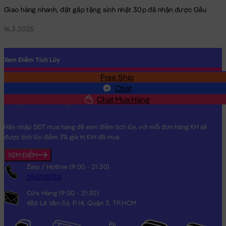
Giao hàng nhanh, đặt gấp tặng sinh nhật 30p đã nhận được Gấu
16.3.2025
Xem Điểm Tích Lũy
Free Ship
SĐT
Chat
Chat Mua Hàng
Hãy nhập SĐT mua hàng để xem điểm tích lũy, với mỗi đơn hàng KH sẽ
được tích lũy điểm 3% giá trị ĐH đã mua
XEM ĐIỂM
Zalo / Hotline (9:00 - 21:30)
0967110738
Cửa Hàng (9:00 - 21:30)
486 Lê Văn Sỹ, P.14, Quận 3, TP.HCM