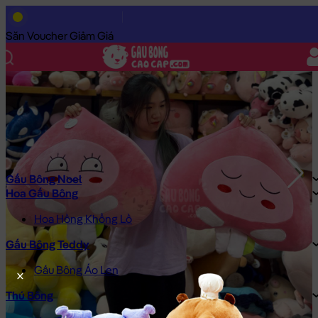
Trang Chủ
/
Gấu Bông Cao Cấp
/
Gấu Bông Đồ Ăn
/
Trái Cây Bô
Săn Voucher Giảm Giá
Gấu Bông Noel
Hoa Gấu Bông
Hoa Hồng Khổng Lồ
Gấu Bông Teddy
Gấu Bông Áo Len
Thú Bông