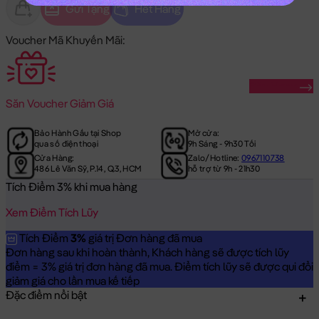
Gửi Tặng
Hết Hàng
Voucher Mã Khuyến Mãi:
Săn Ngay
Săn
Voucher Giảm Giá
Bảo Hành Gấu tại Shop
Mở cửa:
qua số điện thoại
9h Sáng - 9h30 Tối
Cửa Hàng:
Zalo/Hotline:
0967110738
486 Lê Văn Sỹ, P.14, Q.3, HCM
hỗ trợ từ 9h - 21h30
Tích Điểm 3% khi mua hàng
Xem Điểm Tích Lũy
Tích Điểm
3%
giá trị Đơn hàng đã mua
Đơn hàng sau khi hoàn thành, Khách hàng sẽ được tích lũy
điểm = 3% giá trị đơn hàng đã mua. Điểm tích lũy sẽ được qui đổi
giảm giá cho lần mua kế tiếp
Đặc điểm nổi bật