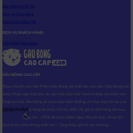
Bảo Hành & Đổi Trả
Gấu Bông Chim Cánh Cụt Trái Đào gối ôm dài
Dịch Vụ Giao Hàng
Chính Sách Bảo Mật
DỊCH VỤ KHÁCH HÀNG
Tích Điểm Mua Hàng
GẤU BÔNG CAO CẤP
Shop chuyên các Sản Phẩm Gấu Bông với chất liệu cao cấp. Gấu Bông luôn
được Shop cập nhật đầy đủ các mẫu Gấu Hot Trend & nhập về phiên bản
Original nhất. Gấu Bông sẽ được bảo hành đường chỉ may trọn đời tại cửa
0
SẢN PHẨM
hàng, Khách mua hàng sẽ được tích lũy điểm 3% giá trị đơn hàng đã mua.
0₫
Khách mua hàng đơn >300k sẽ được Giảm ngay 30k phí ship. Shop Gói
Quà & Hút chân không miễn phí + Tặng thiệp gửi lời yêu thương.