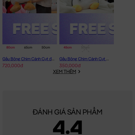
80cm
65cm
50cm
45cm
50cm
Gấu Bông Chim Cánh Cụt đeo phao
Gấu Bông Chim Cánh Cụt Baby lông tơ siêu mềm
720,000đ
350,000đ
XEM THÊM
ĐÁNH GIÁ SẢN PHẨM
4.4