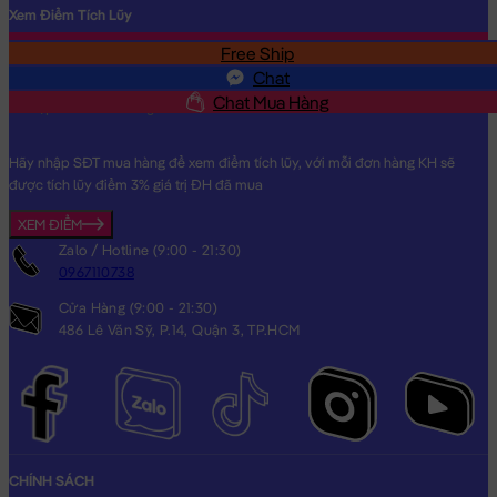
Xem Điểm Tích Lũy
Free Ship
SĐT
Chat
Chat Mua Hàng
Hãy nhập SĐT mua hàng để xem điểm tích lũy, với mỗi đơn hàng KH sẽ
được tích lũy điểm 3% giá trị ĐH đã mua
XEM ĐIỂM
Zalo / Hotline (9:00 - 21:30)
0967110738
Cửa Hàng (9:00 - 21:30)
486 Lê Văn Sỹ, P.14, Quận 3, TP.HCM
CHÍNH SÁCH