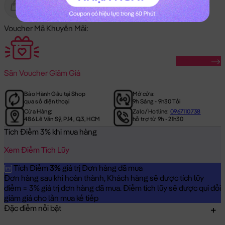
Gửi Tặng
Hết Hàng
Voucher Mã Khuyến Mãi:
Săn Ngay
Săn
Voucher Giảm Giá
Bảo Hành Gấu tại Shop
Mở cửa:
qua số điện thoại
9h Sáng - 9h30 Tối
Cửa Hàng:
Zalo/Hotline:
0967110738
486 Lê Văn Sỹ, P.14, Q.3, HCM
hỗ trợ từ 9h - 21h30
Tích Điểm 3% khi mua hàng
Xem Điểm Tích Lũy
Tích Điểm
3%
giá trị Đơn hàng đã mua
Đơn hàng sau khi hoàn thành, Khách hàng sẽ được tích lũy
điểm = 3% giá trị đơn hàng đã mua. Điểm tích lũy sẽ được qui đổi
giảm giá cho lần mua kế tiếp
Đặc điểm nổi bật