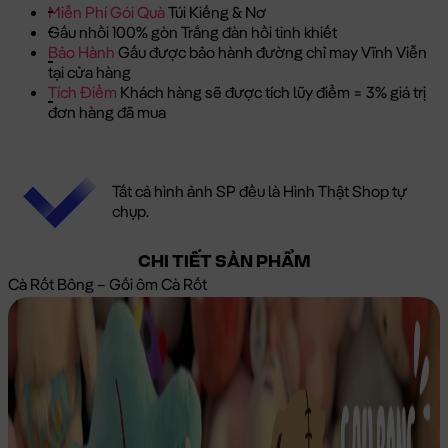
Miễn Phí Gói Quà
Túi Kiếng & Nơ
Gấu nhồi 100% gòn Trắng đàn hồi tinh khiết
Bảo Hành
Gấu được bảo hành đường chỉ may Vĩnh Viễn
tại cửa hàng
Tích Điểm
Khách hàng sẽ được tích lũy điểm = 3% giá trị
đơn hàng đã mua
Tất cả hình ảnh SP đều là Hình Thật Shop tự
chụp.
CHI TIẾT SẢN PHẨM
Cà Rốt Bông – Gối ôm Cà Rốt