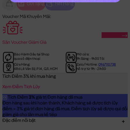
Gửi Tặng
Hết Hàng
Voucher Mã Khuyến Mãi:
Săn Ngay
Săn
Voucher Giảm Giá
Bảo Hành Gấu tại Shop
Mở cửa:
qua số điện thoại
9h Sáng - 9h30 Tối
Cửa Hàng:
Zalo/Hotline:
0967110738
486 Lê Văn Sỹ, P.14, Q.3, HCM
hỗ trợ từ 9h - 21h30
Tích Điểm 3% khi mua hàng
Xem Điểm Tích Lũy
Tích Điểm
3%
giá trị Đơn hàng đã mua
Đơn hàng sau khi hoàn thành, Khách hàng sẽ được tích lũy
điểm = 3% giá trị đơn hàng đã mua. Điểm tích lũy sẽ được qui đổi
giảm giá cho lần mua kế tiếp
Đặc điểm nổi bật