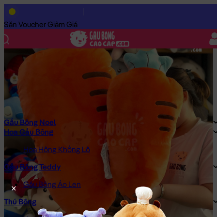
Trang Chủ
/
Gấu Bông Cao Cấp
/
Gấu Bông Đồ Ăn
/
Trái Cây Bô
Săn Voucher Giảm Giá
Gấu Bông Noel
Hoa Gấu Bông
Hoa Hồng Khổng Lồ
Gấu Bông Teddy
Gấu Bông Áo Len
Thú Bông