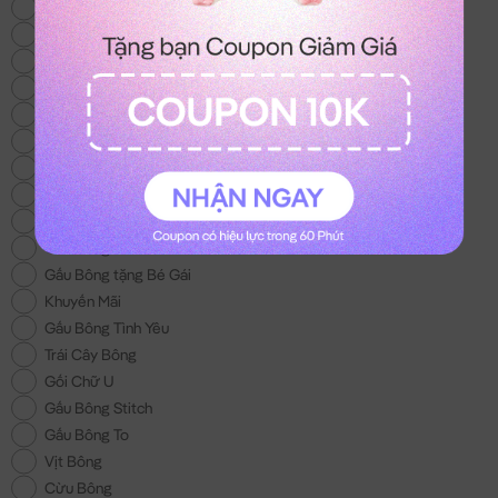
Thỏ Bông
Gấu Bông Mới
Heo Bông
Chó Bông
Mèo Bông
Gấu Bông Size Lớn
Gấu Bông 100k
Gấu Bông Áo Len
Chuột Bông Capybara
Gấu Bông Noel
Gấu Bông tặng Bé Gái
Khuyến Mãi
Gấu Bông Tình Yêu
Trái Cây Bông
Gối Chữ U
Gấu Bông Stitch
Gấu Bông To
Vịt Bông
Cừu Bông