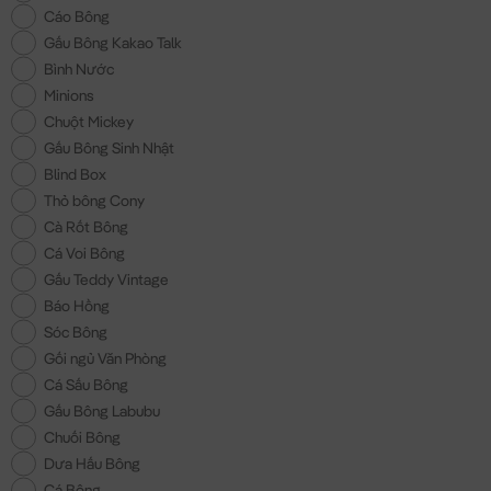
Cáo Bông
Gấu Bông Kakao Talk
Bình Nước
Minions
Chuột Mickey
Gấu Bông Sinh Nhật
Blind Box
Thỏ bông Cony
Cà Rốt Bông
Cá Voi Bông
Gấu Teddy Vintage
Báo Hồng
Sóc Bông
Gối ngủ Văn Phòng
Cá Sấu Bông
Gấu Bông Labubu
Chuối Bông
Dưa Hấu Bông
Cá Bông