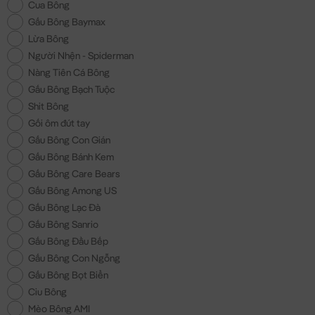
Cua Bông
Gấu Bông Baymax
Lừa Bông
Người Nhện - Spiderman
Nàng Tiên Cá Bông
Gấu Bông Bạch Tuộc
Shit Bông
Gối ôm đút tay
Gấu Bông Con Gián
Gấu Bông Bánh Kem
Gấu Bông Care Bears
Gấu Bông Among US
Gấu Bông Lạc Đà
Gấu Bông Sanrio
Gấu Bông Đầu Bếp
Gấu Bông Con Ngỗng
Gấu Bông Bọt Biển
Ciu Bông
Mèo Bông AMI