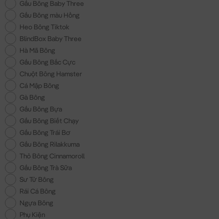
Gấu Bông Baby Three
Gấu Bông màu Hồng
Heo Bông Tiktok
BlindBox Baby Three
Hà Mã Bông
Gấu Bông Bắc Cực
Chuột Bông Hamster
Cá Mập Bông
Gà Bông
Gấu Bông Bựa
Gấu Bông Biết Chạy
Gấu Bông Trái Bơ
Gấu Bông Rilakkuma
Thỏ Bông Cinnamoroll
Gấu Bông Trà Sữa
Sư Tử Bông
Rái Cá Bông
Ngựa Bông
Phụ Kiện