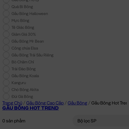
Quả Bí Bông
Gấu Bông Halloween
Mực Bông
Tê Giác Bông
Giảm Giá 30%
Gấu Bông Mr Bean
Công chúa Elsa
Gấu Bông Trái Sầu Riêng
Bò Chăm Chỉ
Trài Đào Bông
Gấu Bông Koala
Kanguru
Chó Bông Akita
Đùi Gà Bông
Trang Chủ
/
Gấu Bông Cao Cấp
/
Gấu Bông
/
Gấu Bông Hot Tren
GẤU BÔNG HOT TREND
0 sản phẩm
Bộ lọc SP