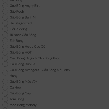
Gấu Bông Angry Bird
Gấu Pooh
Gấu Bông Bánh Mì
Uncategorized
Gối Pudding
Túi xách Gấu Bông
Ếch Bông
Gấu Bông Hươu Cao Cổ
Gấu Bông HOT
Mèo Bông Dinga & Chó Bông Puco
Gấu Bông Búp Bê
Gấu Bông Avengers - Gấu Bông Siêu Anh
Hùng
Gấu Bông Mặc Váy
Cá Heo
Gấu Bông Cặp
Tôm Bông
Mèo Bông Melody