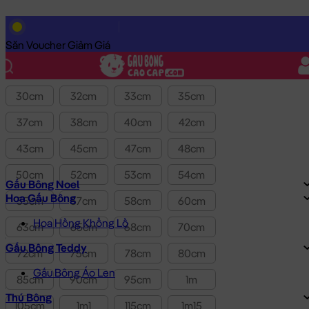
Lọc theo Giá SP:
10k
-
3.0tr
Giá
Săn Voucher Giảm Giá
Kích thước
30cm
32cm
33cm
35cm
37cm
38cm
40cm
42cm
43cm
45cm
47cm
48cm
50cm
52cm
53cm
54cm
Gấu Bông Noel
Hoa Gấu Bông
55cm
57cm
58cm
60cm
Hoa Hồng Khổng Lồ
63cm
65cm
68cm
70cm
Gấu Bông Teddy
72cm
75cm
78cm
80cm
Gấu Bông Áo Len
85cm
90cm
95cm
1m
Thú Bông
105cm
1m1
115cm
1m15