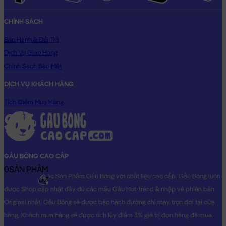
CHÍNH SÁCH
Bảo Hành & Đổi Trả
Dịch Vụ Giao Hàng
Chính Sách Bảo Mật
DỊCH VỤ KHÁCH HÀNG
Tích Điểm Mua Hàng
GẤU BÔNG CAO CẤP
0
SẢN PHẨM
Shop chuyên các Sản Phẩm Gấu Bông với chất liệu cao cấp. Gấu Bông luôn
0₫
được Shop cập nhật đầy đủ các mẫu Gấu Hot Trend & nhập về phiên bản
Original nhất. Gấu Bông sẽ được bảo hành đường chỉ may trọn đời tại cửa
hàng, Khách mua hàng sẽ được tích lũy điểm 3% giá trị đơn hàng đã mua.