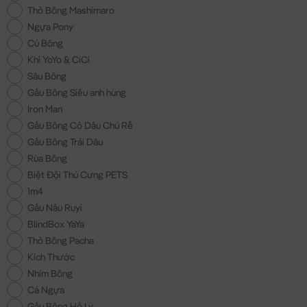
Thỏ Bông Mashimaro
Ngựa Pony
Cú Bông
Khỉ YoYo & CiCi
Sâu Bông
Gấu Bông Siêu anh hùng
Iron Man
Gấu Bông Cô Dâu Chú Rễ
Gấu Bông Trái Dâu
Rùa Bông
Biệt Đội Thú Cưng PETS
1m4
Gấu Nâu Ruyi
BlindBox YaYa
Thỏ Bông Pacha
Kích Thước
Nhím Bông
Cá Ngựa
Gấu Bông Hồ Ly