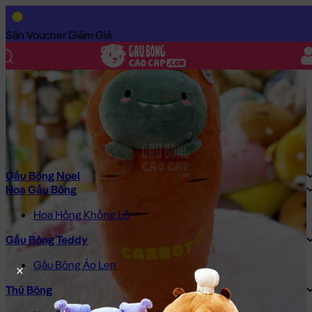
Trang Chủ
/
Gấu Bông Cao Cấp
/
Gấu Bông Đồ Ăn
/
Trái Cây Bô
Săn Voucher Giảm Giá
Gấu Bông Noel
Hoa Gấu Bông
Hoa Hồng Khổng Lồ
Gấu Bông Teddy
Gấu Bông Áo Len
Thú Bông