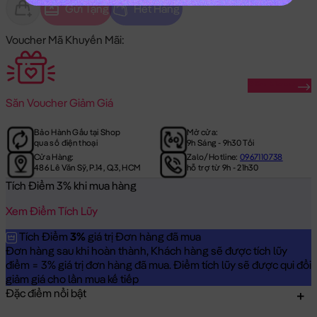
Gửi Tặng
Hết Hàng
Voucher Mã Khuyến Mãi:
Săn Ngay
Săn
Voucher Giảm Giá
Bảo Hành Gấu tại Shop
Mở cửa:
qua số điện thoại
9h Sáng - 9h30 Tối
Cửa Hàng:
Zalo/Hotline:
0967110738
486 Lê Văn Sỹ, P.14, Q.3, HCM
hỗ trợ từ 9h - 21h30
Tích Điểm 3% khi mua hàng
Xem Điểm Tích Lũy
Tích Điểm
3%
giá trị Đơn hàng đã mua
Đơn hàng sau khi hoàn thành, Khách hàng sẽ được tích lũy
điểm = 3% giá trị đơn hàng đã mua. Điểm tích lũy sẽ được qui đổi
giảm giá cho lần mua kế tiếp
Đặc điểm nổi bật