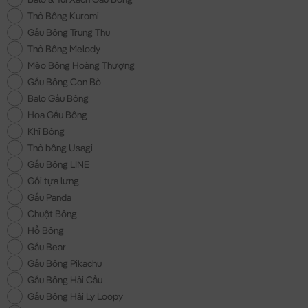
Thỏ Bông Kuromi
Gấu Bông Trung Thu
Thỏ Bông Melody
Mèo Bông Hoàng Thượng
Gấu Bông Con Bò
Balo Gấu Bông
Hoa Gấu Bông
Khỉ Bông
Thỏ bông Usagi
Gấu Bông LINE
Gối tựa lưng
Gấu Panda
Chuột Bông
Hổ Bông
Gấu Bear
Gấu Bông Pikachu
Gấu Bông Hải Cẩu
Gấu Bông Hải Ly Loopy