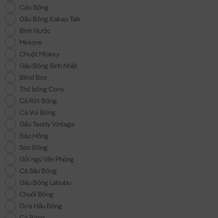
Cáo Bông
Gấu Bông Kakao Talk
Bình Nước
Minions
Chuột Mickey
Gấu Bông Sinh Nhật
Blind Box
Thỏ bông Cony
Cà Rốt Bông
Cá Voi Bông
Gấu Teddy Vintage
Báo Hồng
Sóc Bông
Gối ngủ Văn Phòng
Cá Sấu Bông
Gấu Bông Labubu
Chuối Bông
Dưa Hấu Bông
Cá Bông