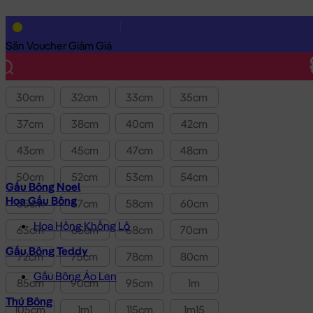
Lọc theo Giá SP:
10k
-
3.0tr
Giá
Săn Voucher Giảm Giá
Kích thước
30cm
32cm
33cm
35cm
37cm
38cm
40cm
42cm
43cm
45cm
47cm
48cm
50cm
52cm
53cm
54cm
Gấu Bông Noel
Hoa Gấu Bông
55cm
57cm
58cm
60cm
Hoa Hồng Khổng Lồ
63cm
65cm
68cm
70cm
Gấu Bông Teddy
72cm
75cm
78cm
80cm
Gấu Bông Áo Len
85cm
90cm
95cm
1m
Thú Bông
105cm
1m1
115cm
1m15