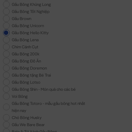
Gấu Bông Khủng Long
Gấu Bông Tốt Nghiệp
Gấu Brown
Gấu Bông Unicorn
Gấu Bông Hello Kitty
Gấu Bông Lena
Chim Cánh Cụt
Gấu Bông 200k
Gấu Bông Đồ Ăn
Gấu Bông Doremon
Gấu Bông tặng Bé Trai
Gấu Bông Lotso
Gấu Bông Shin - Món quà cho các bé
Voi Bông
Gấu Bông Totoro - mẫu gấu bông hot nhất
hiện nay
Chó Bông Husky
Gấu We Bare Bear
Balo & Túi Xách Gấu Bông