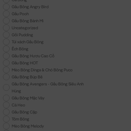
Gấu Bông Angry Bird
Gấu Pooh
Gấu Bông Bánh Mì
Uncategorized
Gối Pudding
Túi xách Gấu Bông
Ếch Bông
Gấu Bông Hươu Cao Cổ
Gấu Bông HOT
Mèo Bông Dinga & Chó Bông Puco
Gấu Bông Búp Bê
Gấu Bông Avengers - Gấu Bông Siêu Anh
Hùng
Gấu Bông Mặc Váy
Cá Heo
Gấu Bông Cặp
Tôm Bông
Mèo Bông Melody