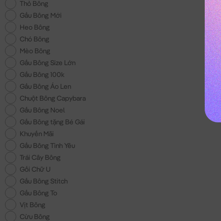
Thỏ Bông
Gấu Bông Mới
Heo Bông
Chó Bông
Mèo Bông
Gấu Bông Size Lớn
Gấu Bông 100k
Gấu Bông Áo Len
Chuột Bông Capybara
Gấu Bông Noel
Gấu Bông tặng Bé Gái
Khuyến Mãi
Gấu Bông Tình Yêu
Trái Cây Bông
Gối Chữ U
Gấu Bông Stitch
Gấu Bông To
Vịt Bông
Cừu Bông