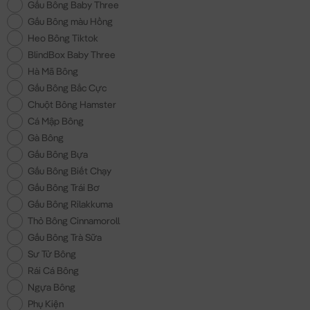
Gấu Bông Baby Three
Gấu Bông màu Hồng
Heo Bông Tiktok
BlindBox Baby Three
Hà Mã Bông
Gấu Bông Bắc Cực
Chuột Bông Hamster
Cá Mập Bông
Gà Bông
Gấu Bông Bựa
Gấu Bông Biết Chạy
Gấu Bông Trái Bơ
Gấu Bông Rilakkuma
Thỏ Bông Cinnamoroll
Gấu Bông Trà Sữa
Sư Tử Bông
Rái Cá Bông
Ngựa Bông
Phụ Kiện