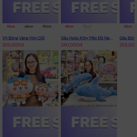
35cm
65cm
90cm
45cm
80cm
35cm
Vịt Bông Vàng Hờn Dỗi
Gấu Hello Kitty Mặc Đồ Ngủ Thêu Sao
205,000đ
240,000đ
255,00