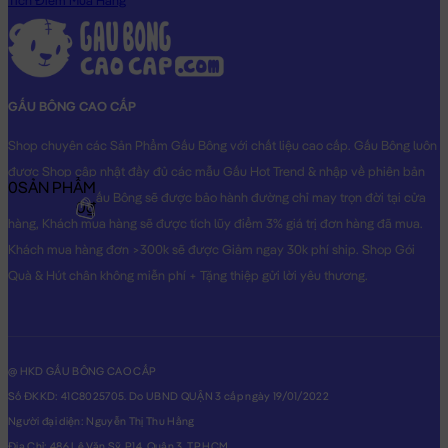
Tích Điểm Mua Hàng
GẤU BÔNG CAO CẤP
Shop chuyên các Sản Phẩm Gấu Bông với chất liệu cao cấp. Gấu Bông luôn
được Shop cập nhật đầy đủ các mẫu Gấu Hot Trend & nhập về phiên bản
0
SẢN PHẨM
Original nhất. Gấu Bông sẽ được bảo hành đường chỉ may trọn đời tại cửa
0₫
hàng, Khách mua hàng sẽ được tích lũy điểm 3% giá trị đơn hàng đã mua.
Khách mua hàng đơn >300k sẽ được Giảm ngay 30k phí ship. Shop Gói
Quà & Hút chân không miễn phí + Tặng thiệp gửi lời yêu thương.
@ HKD GẤU BÔNG CAO CẤP
Số ĐKKD: 41C8025705. Do UBND QUẬN 3 cấp ngày 19/01/2022
Người đại diện: Nguyễn Thị Thu Hằng
Địa Chỉ: 486 Lê Văn Sỹ, P14, Quận 3, TP.HCM