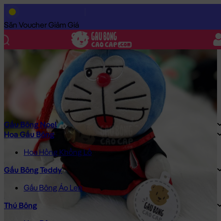
Trang Chủ
/
Gấu Bông Cao Cấp
/
Gấu Bông
/
Gấu Bông Tốt Nghi
Săn Voucher Giảm Giá
Gấu Bông Noel
Hoa Gấu Bông
Hoa Hồng Khổng Lồ
Gấu Bông Teddy
Gấu Bông Áo Len
Thú Bông