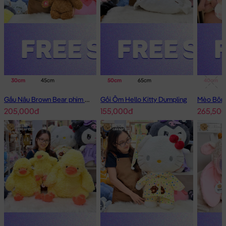
30cm
45cm
50cm
65cm
40cm
Gấu Nâu Brown Bear phim Minions
Gối Ôm Hello Kitty Dumpling
205,000đ
155,000đ
265,50