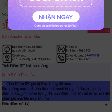
Gửi Tặng
Hết Hàng
Voucher Mã Khuyến Mãi:
Săn Ngay
Săn
Voucher Giảm Giá
Bảo Hành Gấu tại Shop
Mở cửa:
qua số điện thoại
9h Sáng - 9h30 Tối
Cửa Hàng:
Zalo/Hotline:
0967110738
486 Lê Văn Sỹ, P.14, Q.3, HCM
hỗ trợ từ 9h - 21h30
Tích Điểm 3% khi mua hàng
Xem Điểm Tích Lũy
Tích Điểm
3%
giá trị Đơn hàng đã mua
Đơn hàng sau khi hoàn thành, Khách hàng sẽ được tích lũy
điểm = 3% giá trị đơn hàng đã mua. Điểm tích lũy sẽ được qui đổi
giảm giá cho lần mua kế tiếp
Đặc điểm nổi bật