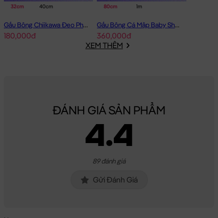
32cm
40cm
80cm
1m
Gấu Bông Chiikawa Đeo Phao - Cam
Gấu Bông Cá Mập Baby Shark lông mịn
180,000đ
360,000đ
XEM THÊM
ĐÁNH GIÁ SẢN PHẨM
4.4
89 đánh giá
Gửi Đánh Giá