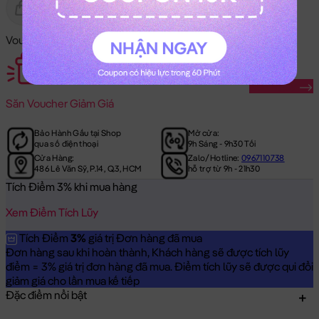
Gửi Tặng
Hết Hàng
Voucher Mã Khuyến Mãi:
Săn Ngay
Săn
Voucher Giảm Giá
Bảo Hành Gấu tại Shop
Mở cửa:
qua số điện thoại
9h Sáng - 9h30 Tối
Cửa Hàng:
Zalo/Hotline:
0967110738
486 Lê Văn Sỹ, P.14, Q.3, HCM
hỗ trợ từ 9h - 21h30
Tích Điểm 3% khi mua hàng
Xem Điểm Tích Lũy
Tích Điểm
3%
giá trị Đơn hàng đã mua
Đơn hàng sau khi hoàn thành, Khách hàng sẽ được tích lũy
điểm = 3% giá trị đơn hàng đã mua. Điểm tích lũy sẽ được qui đổi
giảm giá cho lần mua kế tiếp
Đặc điểm nổi bật