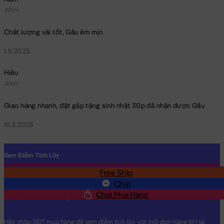
Sóc Bông Tốt Nghiệp Đeo Túi Love U
40cm
Chất lượng vải tốt, Gấu êm mịn
1.5.2025
Hiếu
50cm
Giao hàng nhanh, đặt gấp tặng sinh nhật 30p đã nhận được Gấu
16.3.2025
Xem Điểm Tích Lũy
Free Ship
SĐT
Chat
Chat Mua Hàng
Hãy nhập SĐT mua hàng để xem điểm tích lũy, với mỗi đơn hàng KH sẽ