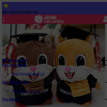
Trang Chủ
/
Gấu Bông Cao Cấp
/
Gấu Bông
/
Gấu Bông Tốt Nghi
Săn Voucher Giảm Giá
Gấu Bông Noel
Hoa Gấu Bông
Hoa Hồng Khổng Lồ
Gấu Bông Teddy
Gấu Bông Áo Len
Thú Bông