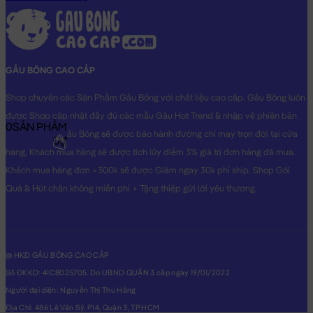
GẤU BÔNG CAO CẤP
Shop chuyên các Sản Phẩm Gấu Bông với chất liệu cao cấp. Gấu Bông luôn
được Shop cập nhật đầy đủ các mẫu Gấu Hot Trend & nhập về phiên bản
0
SẢN PHẨM
Original nhất. Gấu Bông sẽ được bảo hành đường chỉ may trọn đời tại cửa
0₫
hàng, Khách mua hàng sẽ được tích lũy điểm 3% giá trị đơn hàng đã mua.
Khách mua hàng đơn >300k sẽ được Giảm ngay 30k phí ship. Shop Gói
Quà & Hút chân không miễn phí + Tặng thiệp gửi lời yêu thương.
@ HKD GẤU BÔNG CAO CẤP
Số ĐKKD: 41C8025705. Do UBND QUẬN 3 cấp ngày 19/01/2022
Người đại diện: Nguyễn Thị Thu Hằng
Địa Chỉ: 486 Lê Văn Sỹ, P14, Quận 3, TP.HCM