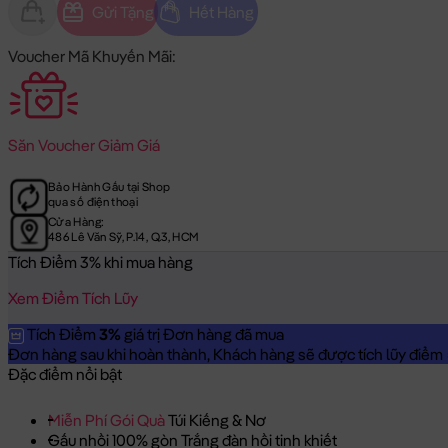
Gửi Tặng
Hết Hàng
Voucher Mã Khuyến Mãi:
Săn
Voucher Giảm Giá
Bảo Hành Gấu tại Shop
qua số điện thoại
Cửa Hàng:
486 Lê Văn Sỹ, P.14, Q.3, HCM
Tích Điểm 3% khi mua hàng
Xem Điểm Tích Lũy
Tích Điểm
3%
giá trị Đơn hàng đã mua
Đơn hàng sau khi hoàn thành, Khách hàng sẽ được tích lũy điểm = 
Đặc điểm nổi bật
Miễn Phí Gói Quà
Túi Kiếng & Nơ
Gấu nhồi 100% gòn Trắng đàn hồi tinh khiết