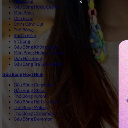
Heo Bông
Gấu Bông Hươu Cao Cổ
Mèo Bông
Chó Bông
Chim Cánh Cụt
Thỏ Bông
Rái Cá Bông
Vịt Bông
Gấu Bông Khủng Long
Mèo Bông Hoàng Thượng
Dưa Hấu Bông
Gấu Bông Trái Sầu Riêng
Gấu Bông Hoạt Hình
Gấu Bông Capybara
Gấu Bông Stitch
Thỏ Bông Kuromi
Gấu Bông Hải Ly Loopy
Thỏ Bông Melody
Thỏ Bông Cinnamoroll
Gấu Bông Doremon