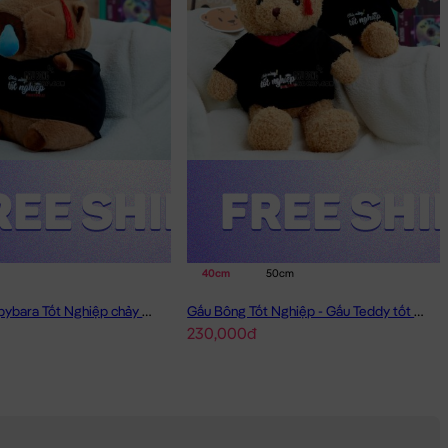
40cm
50cm
Gấu Bông Capybara Tốt Nghiệp chảy mũi
Gấu Bông Tốt Nghiệp - Gấu Teddy tốt nghiệp lông xù màu Vàng
230,000đ