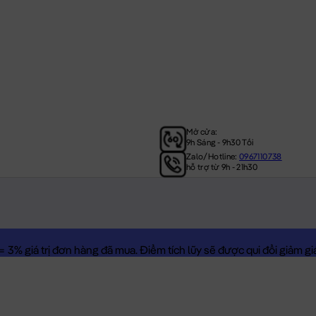
Mở cửa:
9h Sáng - 9h30 Tối
Zalo/Hotline:
0967110738
hỗ trợ từ 9h - 21h30
3% giá trị đơn hàng đã mua. Điểm tích lũy sẽ được qui đổi giảm giá