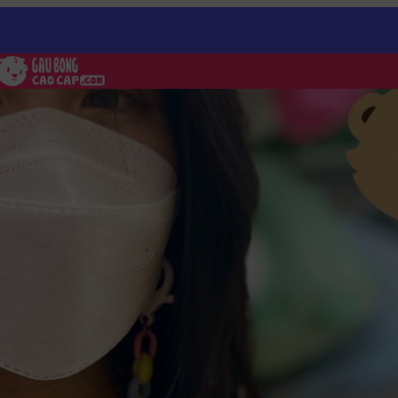
ệp
/
Gấu Bông Tốt Nghiệp Hổ Bông ôm Bình Sữa