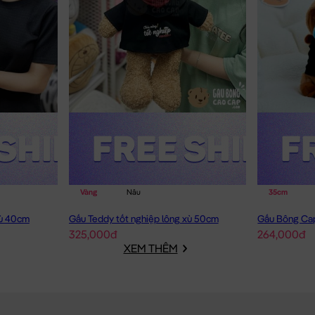
Vàng
Nâu
35cm
xù 40cm
Gấu Teddy tốt nghiệp lông xù 50cm
325,000đ
264,000đ
XEM THÊM