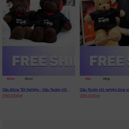
40cm
50cm
Nâu
Vàng
Gấu Bông Tốt Nghiệp - Gấu Teddy tốt nghiệp lông xù màu Nâu
Gấu Teddy tốt nghiệp lông 
230,000đ
220,000đ