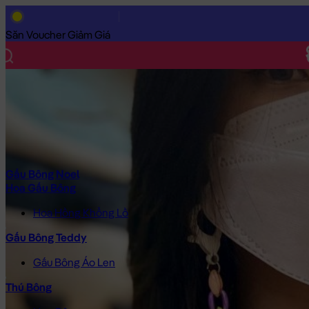
Trang Chủ
/
Gấu Bông Cao Cấp
/
Gấu Bông
/
Gấu Bông Tốt Nghi
Săn Voucher Giảm Giá
Gấu Bông Noel
Hoa Gấu Bông
Hoa Hồng Khổng Lồ
Gấu Bông Teddy
Gấu Bông Áo Len
Thú Bông