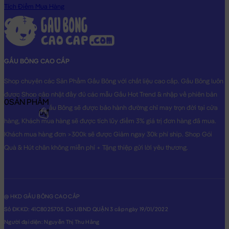
Tích Điểm Mua Hàng
GẤU BÔNG CAO CẤP
Shop chuyên các Sản Phẩm Gấu Bông với chất liệu cao cấp. Gấu Bông luôn
được Shop cập nhật đầy đủ các mẫu Gấu Hot Trend & nhập về phiên bản
0
SẢN PHẨM
Original nhất. Gấu Bông sẽ được bảo hành đường chỉ may trọn đời tại cửa
0₫
hàng, Khách mua hàng sẽ được tích lũy điểm 3% giá trị đơn hàng đã mua.
Khách mua hàng đơn >300k sẽ được Giảm ngay 30k phí ship. Shop Gói
Quà & Hút chân không miễn phí + Tặng thiệp gửi lời yêu thương.
@ HKD GẤU BÔNG CAO CẤP
Số ĐKKD: 41C8025705. Do UBND QUẬN 3 cấp ngày 19/01/2022
Người đại diện: Nguyễn Thị Thu Hằng