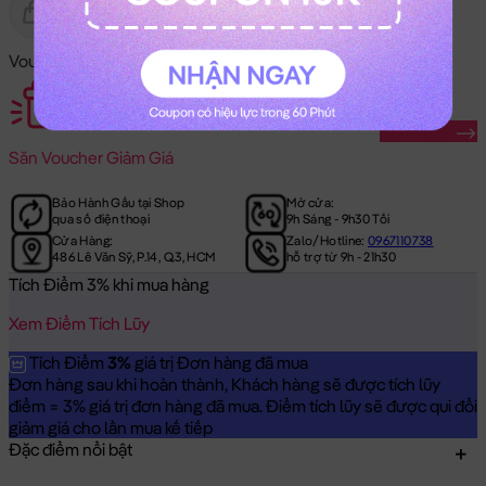
Gửi Tặng
Hết Hàng
Voucher Mã Khuyến Mãi:
Săn Ngay
Săn
Voucher Giảm Giá
Bảo Hành Gấu tại Shop
Mở cửa:
qua số điện thoại
9h Sáng - 9h30 Tối
Cửa Hàng:
Zalo/Hotline:
0967110738
486 Lê Văn Sỹ, P.14, Q.3, HCM
hỗ trợ từ 9h - 21h30
Tích Điểm 3% khi mua hàng
Xem Điểm Tích Lũy
Tích Điểm
3%
giá trị Đơn hàng đã mua
Đơn hàng sau khi hoàn thành, Khách hàng sẽ được tích lũy
điểm = 3% giá trị đơn hàng đã mua. Điểm tích lũy sẽ được qui đổi
giảm giá cho lần mua kế tiếp
Đặc điểm nổi bật