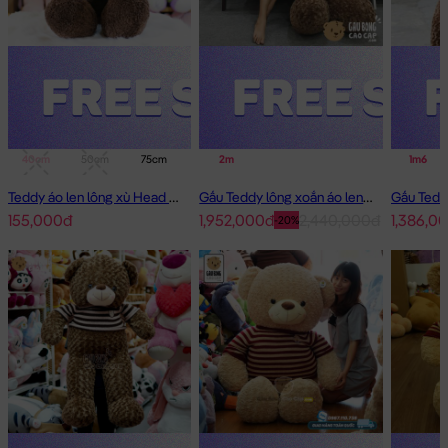
40cm
50cm
75cm
1m
2m
1m4
1m6
Teddy áo len lông xù Head and Tales
Gấu Teddy lông xoắn áo len Choco 2m - Hàng Nhập
155,000đ
1,952,000đ
2,440,000đ
1,386,0
-20%