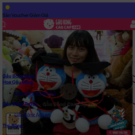
Trang Chủ
/
Gấu Bông Cao Cấp
/
Gấu Bông
/
Gấu Bông Giá Rẻ
/
Săn Voucher Giảm Giá
Gấu Bông Noel
Hoa Gấu Bông
Hoa Hồng Khổng Lồ
Gấu Bông Teddy
Gấu Bông Áo Len
Thú Bông