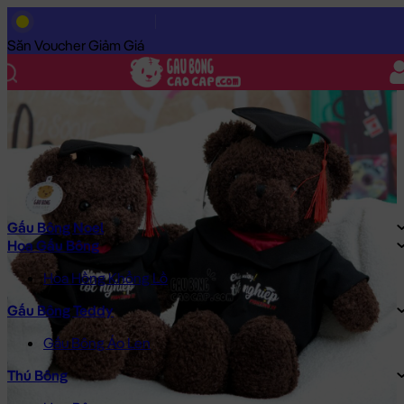
Trang Chủ
/
Gấu Bông Cao Cấp
/
Gấu Bông
/
Gấu Bông Size Nh
Săn Voucher Giảm Giá
Gấu Bông Noel
Hoa Gấu Bông
Hoa Hồng Khổng Lồ
Gấu Bông Teddy
Gấu Bông Áo Len
Thú Bông