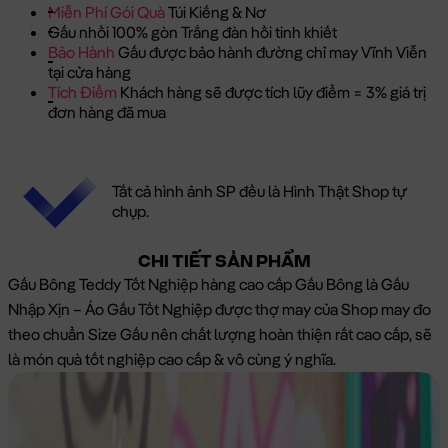
Miễn Phí Gói Quà
Túi Kiếng & Nơ
Gấu nhồi 100% gòn Trắng đàn hồi tinh khiết
Bảo Hành
Gấu được bảo hành đường chỉ may Vĩnh Viễn
tại cửa hàng
Tích Điểm
Khách hàng sẽ được tích lũy điểm = 3% giá trị
đơn hàng đã mua
Tất cả hình ảnh SP đều là Hình Thật Shop tự
chụp.
CHI TIẾT SẢN PHẨM
Gấu Bông Teddy Tốt Nghiệp hàng cao cấp Gấu Bông là Gấu
Nhập Xịn – Áo Gấu Tốt Nghiệp được thợ may của Shop may đo
theo chuẩn Size Gấu nên chất lượng hoàn thiện rất cao cấp, sẽ
là món quà tốt nghiệp cao cấp & vô cùng ý nghĩa.