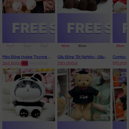
40cm
50cm
90cm
1m
40cm
50cm
20cm
Mèo Bông Hoàng Thượng Cosplay Thỏ Hồng
Gấu Bông Tốt Nghiệp - Gấu Teddy tốt nghiệp lông xù màu Nâu
265,500đ
295,000đ
230,000đ
170,000
-10%