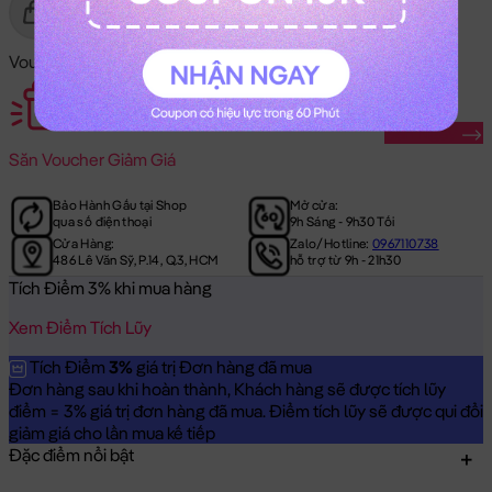
Gửi Tặng
Mua Ngay
Voucher Mã Khuyến Mãi:
Săn Ngay
Săn
Voucher Giảm Giá
Bảo Hành Gấu tại Shop
Mở cửa:
qua số điện thoại
9h Sáng - 9h30 Tối
Cửa Hàng:
Zalo/Hotline:
0967110738
486 Lê Văn Sỹ, P.14, Q.3, HCM
hỗ trợ từ 9h - 21h30
Tích Điểm 3% khi mua hàng
Xem Điểm Tích Lũy
Tích Điểm
3%
giá trị Đơn hàng đã mua
Đơn hàng sau khi hoàn thành, Khách hàng sẽ được tích lũy
điểm = 3% giá trị đơn hàng đã mua. Điểm tích lũy sẽ được qui đổi
giảm giá cho lần mua kế tiếp
Đặc điểm nổi bật