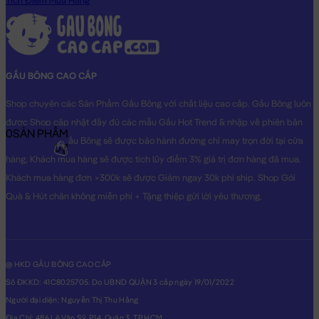
Tích Điểm Mua Hàng
tận tình.
Gấu Bông Tốt Nghiệp - Gấu Teddy tốt nghiệp lông xù màu Nâu
sẽ là món quà tặng vô cùng Dễ Thương dành cho người thân
yêu của bạn!
GẤU BÔNG CAO CẤP
Hình ảnh Gấu Bông Tốt Nghiệp - Gấu Teddy tốt nghiệp lông xù
Shop chuyên các Sản Phẩm Gấu Bông với chất liệu cao cấp. Gấu Bông luôn
màu Nâu, hình ảnh này là hình THẬT do Shop TỰ CHỤP.
được Shop cập nhật đầy đủ các mẫu Gấu Hot Trend & nhập về phiên bản
0
SẢN PHẨM
Original nhất. Gấu Bông sẽ được bảo hành đường chỉ may trọn đời tại cửa
0₫
hàng, Khách mua hàng sẽ được tích lũy điểm 3% giá trị đơn hàng đã mua.
Khách mua hàng đơn >300k sẽ được Giảm ngay 30k phí ship. Shop Gói
Quà & Hút chân không miễn phí + Tặng thiệp gửi lời yêu thương.
@ HKD GẤU BÔNG CAO CẤP
Số ĐKKD: 41C8025705. Do UBND QUẬN 3 cấp ngày 19/01/2022
Người đại diện: Nguyễn Thị Thu Hằng
Địa Chỉ: 486 Lê Văn Sỹ, P14, Quận 3, TP.HCM