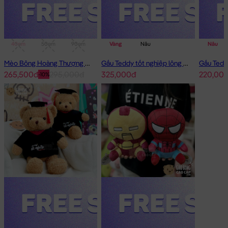
40cm
50cm
90cm
1m
Vàng
Nâu
Nâu
Mèo Bông Hoàng Thượng Cosplay Panda
Gấu Teddy tốt nghiệp lông xù 50cm
265,500đ
295,000đ
325,000đ
220,00
-10%