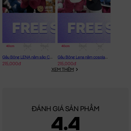
40cm
55cm
90cm
40cm
55cm
1m1
Gấu Bông LENA nằm sấp Cosplay Lotso Hồng
Gấu Bông Lena nằm cosplay Lotso
215,000đ
215,000đ
XEM THÊM
ĐÁNH GIÁ SẢN PHẨM
4.4