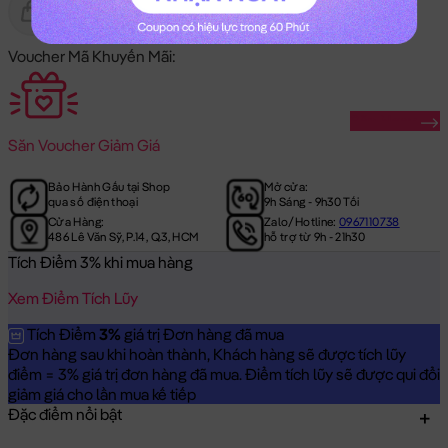
Gửi Tặng
Hết Hàng
Voucher Mã Khuyến Mãi:
Săn Ngay
Săn
Voucher Giảm Giá
Bảo Hành Gấu tại Shop
Mở cửa:
qua số điện thoại
9h Sáng - 9h30 Tối
Cửa Hàng:
Zalo/Hotline:
0967110738
486 Lê Văn Sỹ, P.14, Q.3, HCM
hỗ trợ từ 9h - 21h30
Tích Điểm 3% khi mua hàng
Xem Điểm Tích Lũy
Tích Điểm
3%
giá trị Đơn hàng đã mua
Đơn hàng sau khi hoàn thành, Khách hàng sẽ được tích lũy
điểm = 3% giá trị đơn hàng đã mua. Điểm tích lũy sẽ được qui đổi
giảm giá cho lần mua kế tiếp
Đặc điểm nổi bật