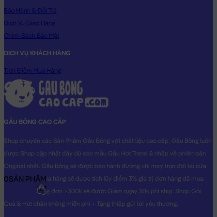
Bảo Hành & Đổi Trả
Dịch Vụ Giao Hàng
Chính Sách Bảo Mật
Gấu Bông Tốt Nghiệp Lena
DỊCH VỤ KHÁCH HÀNG
Tích Điểm Mua Hàng
GẤU BÔNG CAO CẤP
Shop chuyên các Sản Phẩm Gấu Bông với chất liệu cao cấp. Gấu Bông luôn
được Shop cập nhật đầy đủ các mẫu Gấu Hot Trend & nhập về phiên bản
Original nhất. Gấu Bông sẽ được bảo hành đường chỉ may trọn đời tại cửa
0
SẢN PHẨM
hàng, Khách mua hàng sẽ được tích lũy điểm 3% giá trị đơn hàng đã mua.
0₫
Khách mua hàng đơn >300k sẽ được Giảm ngay 30k phí ship. Shop Gói
Quà & Hút chân không miễn phí + Tặng thiệp gửi lời yêu thương.