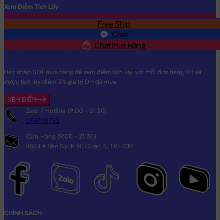
Xem Điểm Tích Lũy
Free Ship
SĐT
Chat
Chat Mua Hàng
Hãy nhập SĐT mua hàng để xem điểm tích lũy, với mỗi đơn hàng KH sẽ
được tích lũy điểm 3% giá trị ĐH đã mua
XEM ĐIỂM
Zalo / Hotline (9:00 - 21:30)
0967110738
Cửa Hàng (9:00 - 21:30)
486 Lê Văn Sỹ, P.14, Quận 3, TP.HCM
CHÍNH SÁCH