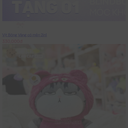
40cm
Vịt Bông Vàng có mền 2in1
330,000đ