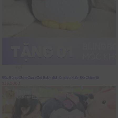
45cm
Gấu Bông Chim Cánh Cụt Baby đội nón đeo Khăn Đỏ Chấm Bi
235,000đ