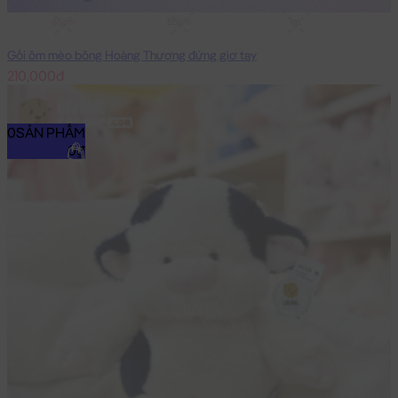
65cm
85cm
1m
Gối ôm mèo bông Hoàng Thượng đứng giơ tay
210,000đ
0
SẢN PHẨM
0₫