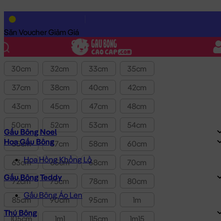
Lọc theo Giá SP:
10k
-
3.0tr
Giá
Săn Voucher Giảm Giá
Kích thước
30cm
32cm
33cm
35cm
37cm
38cm
40cm
42cm
43cm
45cm
47cm
48cm
50cm
52cm
53cm
54cm
Gấu Bông Noel
Hoa Gấu Bông
55cm
57cm
58cm
60cm
Hoa Hồng Khổng Lồ
63cm
65cm
68cm
70cm
Gấu Bông Teddy
72cm
75cm
78cm
80cm
Gấu Bông Áo Len
85cm
90cm
95cm
1m
Thú Bông
105cm
1m1
115cm
1m15