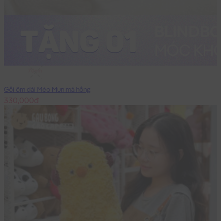
70cm
Gối ôm dài Mèo Mun má hồng
330,000đ