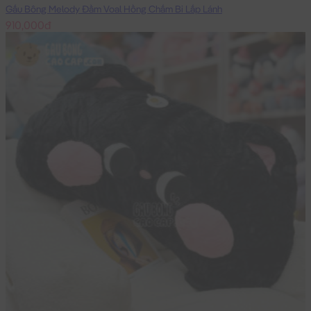
Gấu Bông Melody Đầm Voal Hồng Chấm Bi Lấp Lánh
910,000đ