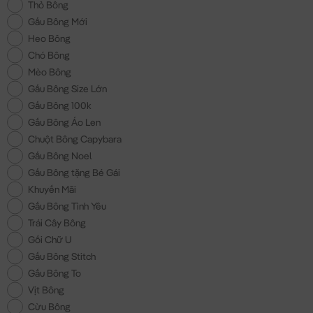
Thỏ Bông
Gấu Bông Mới
Heo Bông
Chó Bông
Mèo Bông
Gấu Bông Size Lớn
Gấu Bông 100k
Gấu Bông Áo Len
Chuột Bông Capybara
Gấu Bông Noel
Gấu Bông tặng Bé Gái
Khuyến Mãi
Gấu Bông Tình Yêu
Trái Cây Bông
Gối Chữ U
Gấu Bông Stitch
Gấu Bông To
Vịt Bông
Cừu Bông