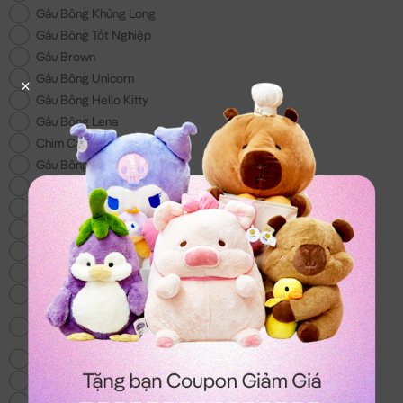
Gấu Bông Khủng Long
Gấu Bông Tốt Nghiệp
Gấu Brown
Gấu Bông Unicorn
Gấu Bông Hello Kitty
Gấu Bông Lena
Chim Cánh Cụt
Gấu Bông 200k
Gấu Bông Đồ Ăn
Gấu Bông Doremon
Gấu Bông tặng Bé Trai
Gấu Bông Lotso
Gấu Bông Shin - Món quà cho các bé
Voi Bông
Gấu Bông Totoro - mẫu gấu bông hot nhất
hiện nay
Chó Bông Husky
Gấu We Bare Bear
Balo & Túi Xách Gấu Bông