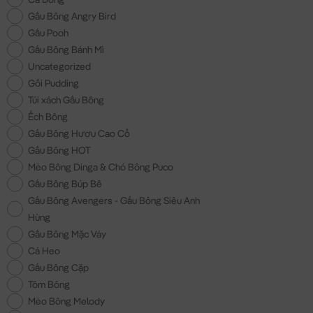
Gấu Bông Angry Bird
Gấu Pooh
Gấu Bông Bánh Mì
Uncategorized
Gối Pudding
Túi xách Gấu Bông
Ếch Bông
Gấu Bông Hươu Cao Cổ
Gấu Bông HOT
Mèo Bông Dinga & Chó Bông Puco
Gấu Bông Búp Bê
Gấu Bông Avengers - Gấu Bông Siêu Anh
Hùng
Gấu Bông Mặc Váy
Cá Heo
Gấu Bông Cặp
Tôm Bông
Mèo Bông Melody