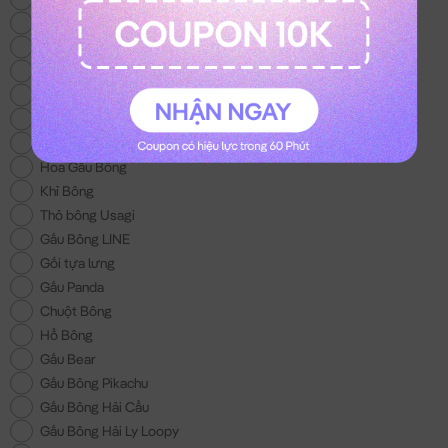
Thỏ Bông Kuromi
Gấu Bông Trung Thu
Thỏ Bông Melody
Mèo Bông Hoàng Thượng
Gấu Bông Con Bò
Balo Gấu Bông
Hoa Gấu Bông
Khỉ Bông
Thỏ bông Usagi
Gấu Bông LINE
Gối tựa lưng
Gấu Panda
Chuột Bông
Hổ Bông
Gấu Bear
Gấu Bông Pikachu
Gấu Bông Hải Cẩu
Gấu Bông Hải Ly Loopy