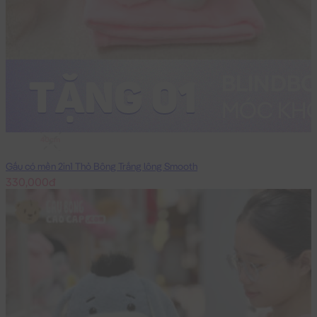
40cm
Gấu có mền 2in1 Thỏ Bông Trắng lông Smooth
330,000đ