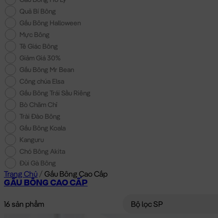
Quả Bí Bông
Gấu Bông Halloween
Mực Bông
Tê Giác Bông
Giảm Giá 30%
Gấu Bông Mr Bean
Công chúa Elsa
Gấu Bông Trái Sầu Riêng
Bò Chăm Chỉ
Trài Đào Bông
Gấu Bông Koala
Kanguru
Chó Bông Akita
Đùi Gà Bông
Trang Chủ
/
Gấu Bông Cao Cấp
GẤU BÔNG CAO CẤP
16 sản phẩm
Bộ lọc SP