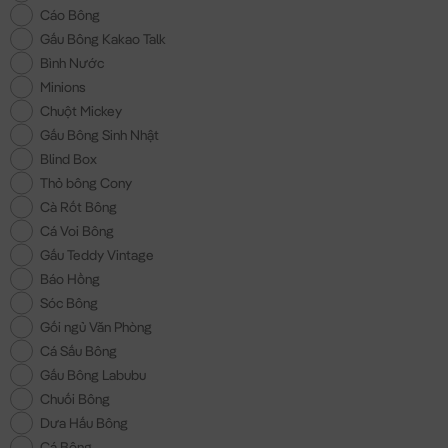
Cáo Bông
Gấu Bông Kakao Talk
Bình Nước
Minions
Chuột Mickey
Gấu Bông Sinh Nhật
Blind Box
Thỏ bông Cony
Cà Rốt Bông
Cá Voi Bông
Gấu Teddy Vintage
Báo Hồng
Sóc Bông
Gối ngủ Văn Phòng
Cá Sấu Bông
Gấu Bông Labubu
Chuối Bông
Dưa Hấu Bông
Cá Bông