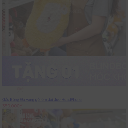
65cm
Gấu Bông Gà Vàng gối ôm dài đeo HeadPhone
350,000đ