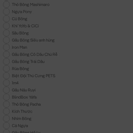
Thỏ Bông Mashimaro
Ngựa Pony
Cú Bông
Khỉ YoYo & CiCi
Sâu Bông
Gấu Bông Siêu anh hùng
Iron Man
Gấu Bông Cô Dâu Chú Rễ
Gấu Bông Trái Dâu
Rùa Bông
Biệt Đội Thú Cưng PETS
1m4
Gấu Nâu Ruyi
BlindBox YaYa
Thỏ Bông Pacha
Kích Thước
Nhím Bông
Cá Ngựa
Gấu Bông Hồ Ly