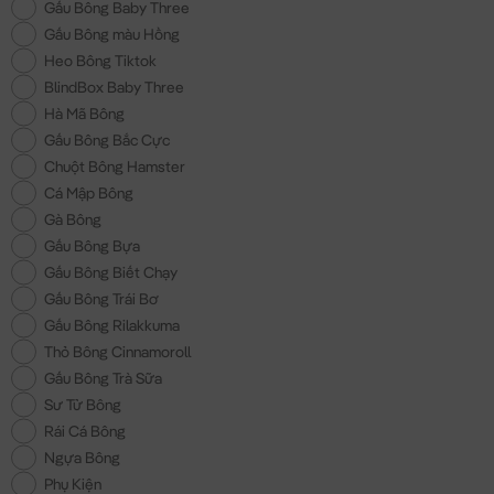
Gấu Bông Baby Three
Gấu Bông màu Hồng
Heo Bông Tiktok
BlindBox Baby Three
Hà Mã Bông
Gấu Bông Bắc Cực
Chuột Bông Hamster
Cá Mập Bông
Gà Bông
Gấu Bông Bựa
Gấu Bông Biết Chạy
Gấu Bông Trái Bơ
Gấu Bông Rilakkuma
Thỏ Bông Cinnamoroll
Gấu Bông Trà Sữa
Sư Tử Bông
Rái Cá Bông
Ngựa Bông
Phụ Kiện