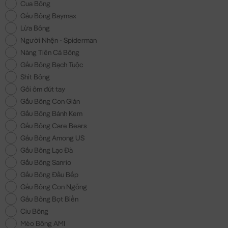
Cua Bông
Gấu Bông Baymax
Lừa Bông
Người Nhện - Spiderman
Nàng Tiên Cá Bông
Gấu Bông Bạch Tuộc
Shit Bông
Gối ôm đút tay
Gấu Bông Con Gián
Gấu Bông Bánh Kem
Gấu Bông Care Bears
Gấu Bông Among US
Gấu Bông Lạc Đà
Gấu Bông Sanrio
Gấu Bông Đầu Bếp
Gấu Bông Con Ngỗng
Gấu Bông Bọt Biển
Ciu Bông
Mèo Bông AMI