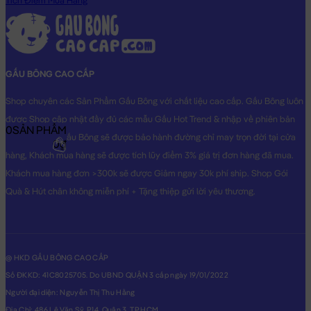
Tích Điểm Mua Hàng
bông, êm ái và cực kì an toàn cho sức khỏe.
Hoàn Tiền - Tích Điểm:
Các Sản Phẩm
Gấu Bông Thỏ Bông
khi
mua hàng bạn sẽ được đăng ký thông tin vào hệ thống, ngay
GẤU BÔNG CAO CẤP
lập tức bạn sẽ được tích lũy điểm =
3%
giá trị đơn hàng đã mua
cho lần mua kế tiếp.
Shop chuyên các Sản Phẩm Gấu Bông với chất liệu cao cấp. Gấu Bông luôn
được Shop cập nhật đầy đủ các mẫu Gấu Hot Trend & nhập về phiên bản
Bảo Hành:
Đặc biệt, với số điện thoại đã đăng ký, Gấu Bông của
0
SẢN PHẨM
Original nhất. Gấu Bông sẽ được bảo hành đường chỉ may trọn đời tại cửa
bạn mua sẽ được bảo hành đường chỉ may trọn đời tại Shop.
0₫
hàng, Khách mua hàng sẽ được tích lũy điểm 3% giá trị đơn hàng đã mua.
Gấu của bạn bị bung chỉ? bạn cứ mang gấu đến cửa hàng &
Khách mua hàng đơn >300k sẽ được Giảm ngay 30k phí ship. Shop Gói
cung cấp số di động là xong. Shop sẽ chăm sóc Gấu của bạn
Quà & Hút chân không miễn phí + Tặng thiệp gửi lời yêu thương.
tận tình.
Thỏ Bông Trắng Big Fat Snowball
sẽ là món quà tặng vô cùng
Dễ Thương dành cho người thân yêu của bạn!
@ HKD GẤU BÔNG CAO CẤP
Hình ảnh Thỏ Bông Trắng Big Fat Snowball, hình ảnh này là hình
Số ĐKKD: 41C8025705. Do UBND QUẬN 3 cấp ngày 19/01/2022
THẬT do Shop TỰ CHỤP.
Người đại diện: Nguyễn Thị Thu Hằng
Địa Chỉ: 486 Lê Văn Sỹ, P14, Quận 3, TP.HCM