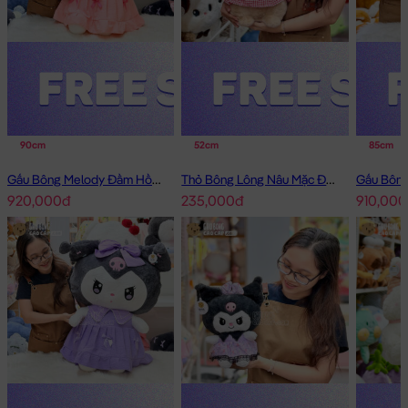
90cm
52cm
85cm
Gấu Bông Melody Đầm Hồng Cổ Sen Đeo Nơ
Thỏ Bông Lông Nâu Mặc Đầm Caro Happy
920,000đ
235,000đ
910,000