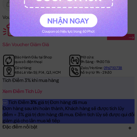
Gửi Tặng
Hết Hàng
Voucher Mã Khuyến Mãi:
Săn Ngay
Săn
Voucher Giảm Giá
Bảo Hành Gấu tại Shop
Mở cửa:
qua số điện thoại
9h Sáng - 9h30 Tối
Cửa Hàng:
Zalo/Hotline:
0967110738
486 Lê Văn Sỹ, P.14, Q.3, HCM
hỗ trợ từ 9h - 21h30
Tích Điểm 3% khi mua hàng
Xem Điểm Tích Lũy
Tích Điểm
3%
giá trị Đơn hàng đã mua
Đơn hàng sau khi hoàn thành, Khách hàng sẽ được tích lũy
điểm = 3% giá trị đơn hàng đã mua. Điểm tích lũy sẽ được qui đổi
giảm giá cho lần mua kế tiếp
Đặc điểm nổi bật