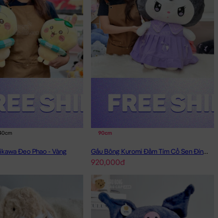
40cm
90cm
ikawa Đeo Phao - Vàng
Gấu Bông Kuromi Đầm Tím Cổ Sen Đính Nơ
920,000đ