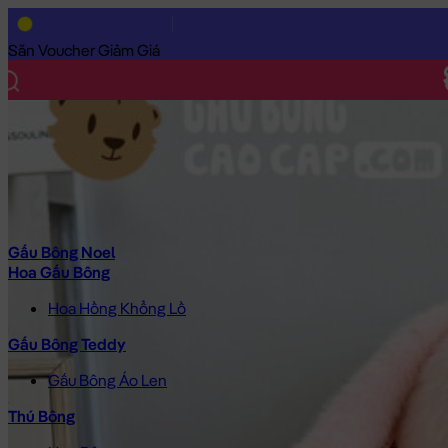
Trang Chủ
/
Gấu Bông Cao Cấp
/
Thú Bông
/
Thỏ Bông
/
Thỏ Bô
Săn Voucher Giảm Giá
Gấu Bông Noel
Hoa Gấu Bông
Hoa Hồng Khổng Lồ
Gấu Bông Teddy
Gấu Bông Áo Len
Thú Bông