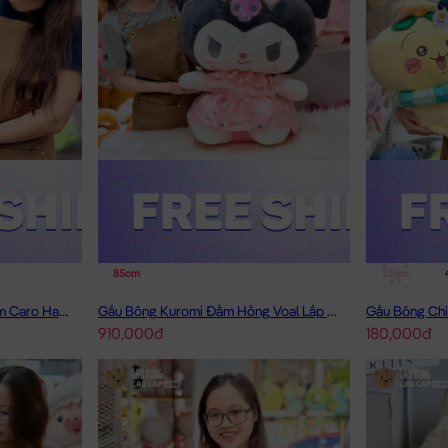
85cm
32cm
Thỏ Bông Lông Nâu Mặc Đầm Caro Happy
Gấu Bông Kuromi Đầm Hồng Voal Lấp Lánh
Gấu Bông Chi
910,000đ
180,000đ