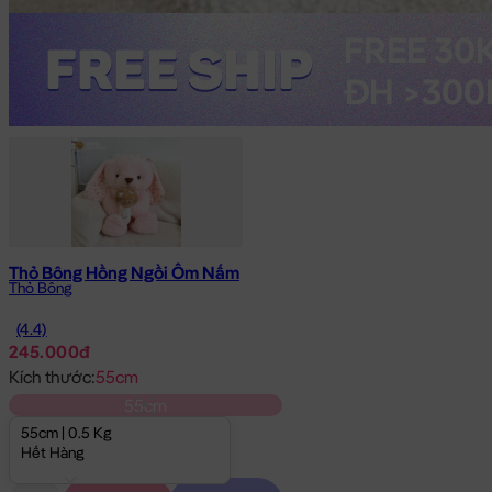
Thỏ Bông Hồng Ngồi Ôm Nấm
Thỏ Bông
(4.4)
245.000đ
Kích thước:
55cm
55cm
55cm | 0.5 Kg
Hết Hàng