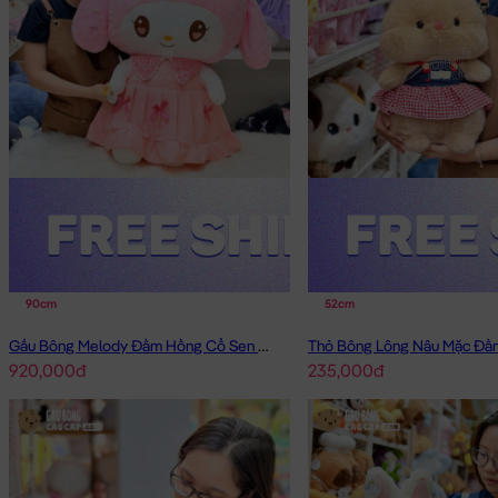
90cm
52cm
Gấu Bông Melody Đầm Hồng Cổ Sen Đeo Nơ
920,000đ
235,000đ