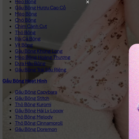
Heo Bông
Gấu Bông Hươu Cao Cổ
Mèo Bông
Chó Bông
Chim Cánh Cụt
Thỏ Bông
Rái Cá Bông
Vịt Bông
Gấu Bông Khủng Long
Mèo Bông Hoàng Thượng
Dưa Hấu Bông
Gấu Bông Trái Sầu Riêng
Gấu Bông Hoạt Hình
Gấu Bông Capybara
Gấu Bông Stitch
Thỏ Bông Kuromi
Gấu Bông Hải Ly Loopy
Thỏ Bông Melody
Thỏ Bông Cinnamoroll
Gấu Bông Doremon