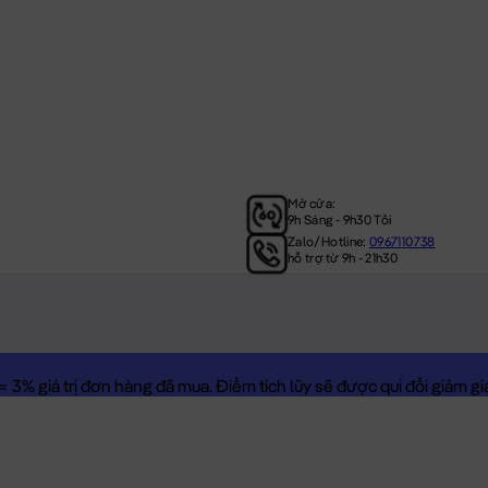
Mở cửa:
9h Sáng - 9h30 Tối
Zalo/Hotline:
0967110738
hỗ trợ từ 9h - 21h30
3% giá trị đơn hàng đã mua. Điểm tích lũy sẽ được qui đổi giảm giá