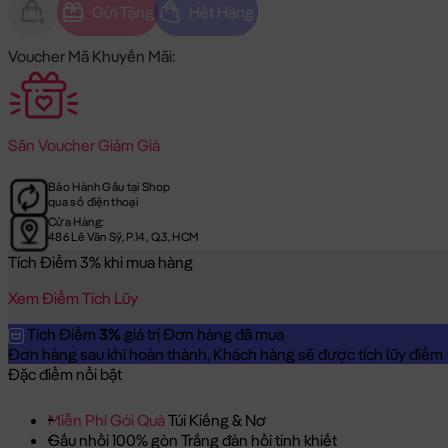
Gửi Tặng
Hết Hàng
Voucher Mã Khuyến Mãi:
Săn
Voucher Giảm Giá
Bảo Hành Gấu tại Shop
qua số điện thoại
Cửa Hàng:
486 Lê Văn Sỹ, P.14, Q.3, HCM
Tích Điểm 3% khi mua hàng
Xem Điểm Tích Lũy
Tích Điểm
3%
giá trị Đơn hàng đã mua
Đơn hàng sau khi hoàn thành, Khách hàng sẽ được tích lũy điểm = 
Đặc điểm nổi bật
Miễn Phí Gói Quà
Túi Kiếng & Nơ
Gấu nhồi 100% gòn Trắng đàn hồi tinh khiết