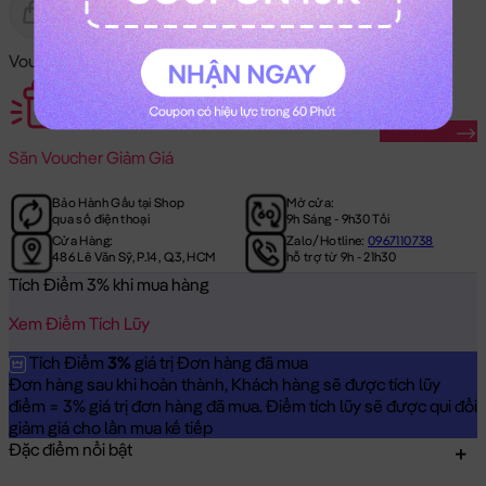
Gửi Tặng
Hết Hàng
Voucher Mã Khuyến Mãi:
Săn Ngay
Săn
Voucher Giảm Giá
Bảo Hành Gấu tại Shop
Mở cửa:
qua số điện thoại
9h Sáng - 9h30 Tối
Cửa Hàng:
Zalo/Hotline:
0967110738
486 Lê Văn Sỹ, P.14, Q.3, HCM
hỗ trợ từ 9h - 21h30
Tích Điểm 3% khi mua hàng
Xem Điểm Tích Lũy
Tích Điểm
3%
giá trị Đơn hàng đã mua
Đơn hàng sau khi hoàn thành, Khách hàng sẽ được tích lũy
điểm = 3% giá trị đơn hàng đã mua. Điểm tích lũy sẽ được qui đổi
giảm giá cho lần mua kế tiếp
Đặc điểm nổi bật