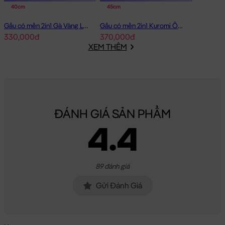
40cm
45cm
Chất Liệu:
Gối ôm Ngôi Sao Lông Cừu Sky Babies được làm từ
Gấu có mền 2in1 Gà Vàng Lông Smooth
Gấu có mền 2in1 Kuromi Ôm Dâu
chất liệu lông cao cấp, bên trong Gấu được nhồi 100% gòn trắng
330,000đ
370,000đ
đàn hồi tinh khiết, giúp Gối ôm Ngôi Sao Lông Cừu Sky Babies
XEM THÊM
rất căng bông, êm ái và cực kì an toàn cho sức khỏe.
Hoàn Tiền - Tích Điểm:
Các Sản Phẩm
Gấu Bông Gối ôm
khi
mua hàng bạn sẽ được đăng ký thông tin vào hệ thống, ngay
lập tức bạn sẽ được tích lũy điểm =
3%
giá trị đơn hàng đã mua
ĐÁNH GIÁ SẢN PHẨM
cho lần mua kế tiếp.
4.4
Bảo Hành:
Đặc biệt, với số điện thoại đã đăng ký, Gấu Bông của
bạn mua sẽ được bảo hành đường chỉ may trọn đời tại Shop.
Gấu của bạn bị bung chỉ? bạn cứ mang gấu đến cửa hàng &
89 đánh giá
cung cấp số di động là xong. Shop sẽ chăm sóc Gấu của bạn
Gửi Đánh Giá
tận tình.
Gối ôm Ngôi Sao Lông Cừu Sky Babies
sẽ là món quà tặng vô