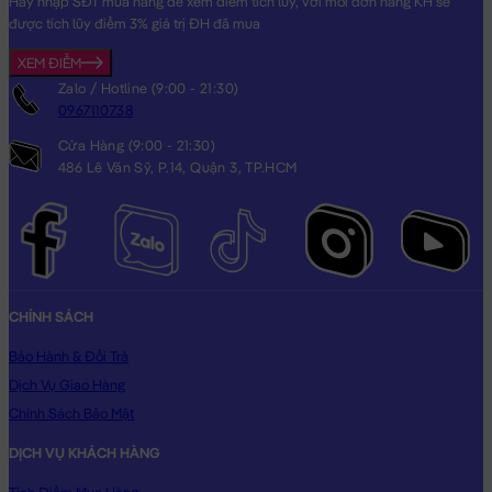
Hãy nhập SĐT mua hàng để xem điểm tích lũy, với mỗi đơn hàng KH sẽ
được tích lũy điểm 3% giá trị ĐH đã mua
XEM ĐIỂM
Zalo / Hotline (9:00 - 21:30)
0967110738
Cửa Hàng (9:00 - 21:30)
486 Lê Văn Sỹ, P.14, Quận 3, TP.HCM
CHÍNH SÁCH
Bảo Hành & Đổi Trả
Dịch Vụ Giao Hàng
Chính Sách Bảo Mật
DỊCH VỤ KHÁCH HÀNG