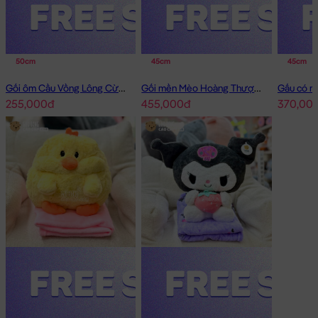
50cm
45cm
45cm
Gối ôm Cầu Vồng Lông Cừu Sky Babies
Gối mền Mèo Hoàng Thượng cosplay Capybara
255,000đ
455,000đ
370,00
Gối ôm Ngôi Sao Lông Cừu Sky Babies
Gối ôm Ngôi Sao Lông Cừu Sky Babies đang nằm trong danh
sách những sản phẩm
Gấu Bông Gối ôm
BÁN CHẠY và đang
được các bạn trẻ YÊU THÍCH NHẤT.
Gối ôm Ngôi Sao Lông Cừu Sky Babies
được thiết kế với 1 kích
thước Gấu Bông lớn nhỏ khác nhau: 50cm
Cách đo Size Gấu Bông:
Gấu Ngồi (có chân): được đo từ đầu đến mông + từ
mông đến chân (Theo chữ L)
Gấu Dài: được đo từ đầu đến phần dài cuối cùng