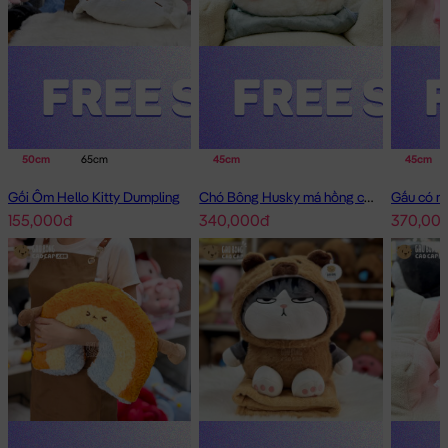
50cm
65cm
45cm
45cm
Gối Ôm Hello Kitty Dumpling
Chó Bông Husky má hồng có mền 2in1
155,000đ
340,000đ
370,00