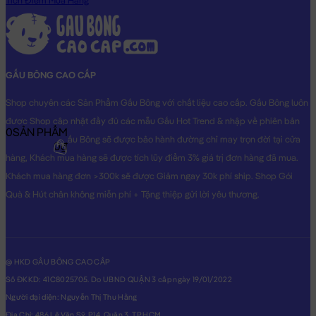
Tích Điểm Mua Hàng
GẤU BÔNG CAO CẤP
Shop chuyên các Sản Phẩm Gấu Bông với chất liệu cao cấp. Gấu Bông luôn
được Shop cập nhật đầy đủ các mẫu Gấu Hot Trend & nhập về phiên bản
0
SẢN PHẨM
Original nhất. Gấu Bông sẽ được bảo hành đường chỉ may trọn đời tại cửa
0₫
hàng, Khách mua hàng sẽ được tích lũy điểm 3% giá trị đơn hàng đã mua.
Khách mua hàng đơn >300k sẽ được Giảm ngay 30k phí ship. Shop Gói
Quà & Hút chân không miễn phí + Tặng thiệp gửi lời yêu thương.
@ HKD GẤU BÔNG CAO CẤP
Số ĐKKD: 41C8025705. Do UBND QUẬN 3 cấp ngày 19/01/2022
Người đại diện: Nguyễn Thị Thu Hằng
Địa Chỉ: 486 Lê Văn Sỹ, P14, Quận 3, TP.HCM