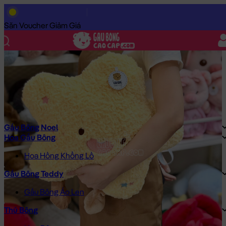
Trang Chủ
/
Gấu Bông Cao Cấp
/
Gối ôm
/
Gối ôm Ngôi Sao Lông
Săn Voucher Giảm Giá
Gấu Bông Noel
Hoa Gấu Bông
Hoa Hồng Khổng Lồ
Gấu Bông Teddy
Gấu Bông Áo Len
Thú Bông