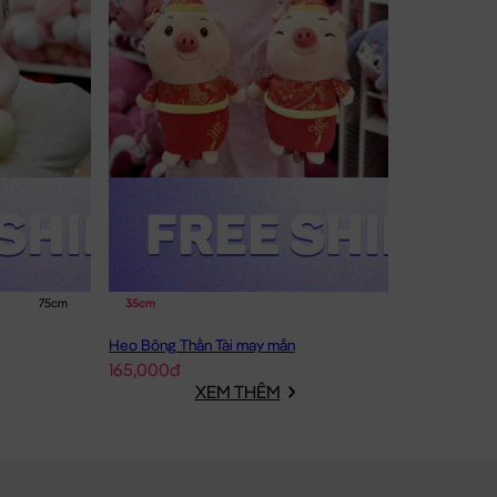
75cm
35cm
Heo Bông Thần Tài may mắn
165,000đ
XEM THÊM