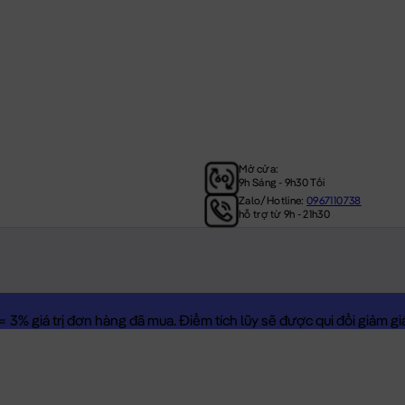
Mở cửa:
9h Sáng - 9h30 Tối
Zalo/Hotline:
0967110738
hỗ trợ từ 9h - 21h30
3% giá trị đơn hàng đã mua. Điểm tích lũy sẽ được qui đổi giảm giá