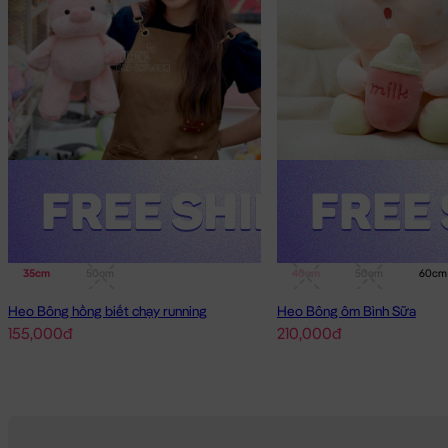
35cm
50cm
40cm
50cm
60cm
Heo Bông hồng biết chạy running
Heo Bông ôm Bình Sữa
155,000đ
210,000đ