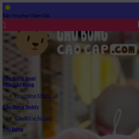
Trang Chủ
/
Gấu Bông Cao Cấp
/
Thú Bông
/
Heo Bông
/
Heo Bô
Săn Voucher Giảm Giá
Gấu Bông Noel
Hoa Gấu Bông
Hoa Hồng Khổng Lồ
Gấu Bông Teddy
Gấu Bông Áo Len
Thú Bông