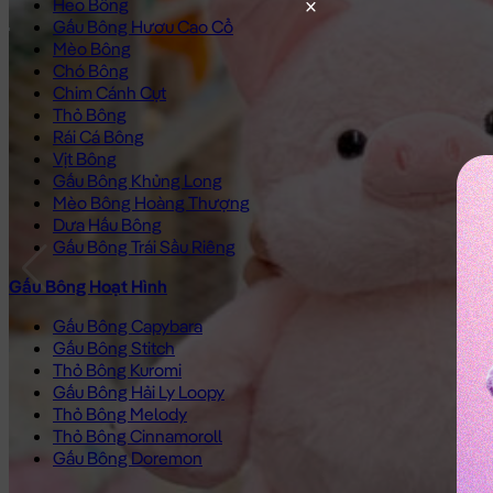
Heo Bông
Gấu Bông Hươu Cao Cổ
Mèo Bông
Chó Bông
Chim Cánh Cụt
Thỏ Bông
Rái Cá Bông
Vịt Bông
Gấu Bông Khủng Long
Mèo Bông Hoàng Thượng
Dưa Hấu Bông
Gấu Bông Trái Sầu Riêng
Gấu Bông Hoạt Hình
Gấu Bông Capybara
Gấu Bông Stitch
Thỏ Bông Kuromi
Gấu Bông Hải Ly Loopy
Thỏ Bông Melody
Thỏ Bông Cinnamoroll
Gấu Bông Doremon