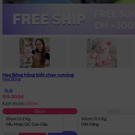
Heo Bông hồng biết chạy running
Heo Bông
(4.4)
155.000đ
Kích thước:
35cm
35cm
50cm
35cm | 0.2 Kg
50cm | 0.5 Kg
Gấu Nhập QC Cao Cấp
Hết Hàng