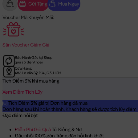
Gửi Tặng
Mua Ngay
Voucher Mã Khuyến Mãi:
Săn
Voucher Giảm Giá
Bảo Hành Gấu tại Shop
qua số điện thoại
Cửa Hàng:
486 Lê Văn Sỹ, P.14, Q.3, HCM
Tích Điểm 3% khi mua hàng
Xem Điểm Tích Lũy
Tích Điểm
3%
giá trị Đơn hàng đã mua
Đơn hàng sau khi hoàn thành, Khách hàng sẽ được tích lũy điểm = 
Đặc điểm nổi bật
Miễn Phí Gói Quà
Túi Kiếng & Nơ
Gấu nhồi 100% gòn Trắng đàn hồi tinh khiết