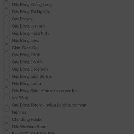
Gấu Bông Khủng Long
Gấu Bông Tốt Nghiệp
Gấu Brown
Gấu Bông Unicorn
Gấu Bông Hello Kitty
Gấu Bông Lena
Chim Cánh Cụt
Gấu Bông 200k
Gấu Bông Đồ Ăn
Gấu Bông Doremon
Gấu Bông tặng Bé Trai
Gấu Bông Lotso
Gấu Bông Shin - Món quà cho các bé
Voi Bông
Gấu Bông Totoro - mẫu gấu bông hot nhất
hiện nay
Chó Bông Husky
Gấu We Bare Bear
Balo & Túi Xách Gấu Bông