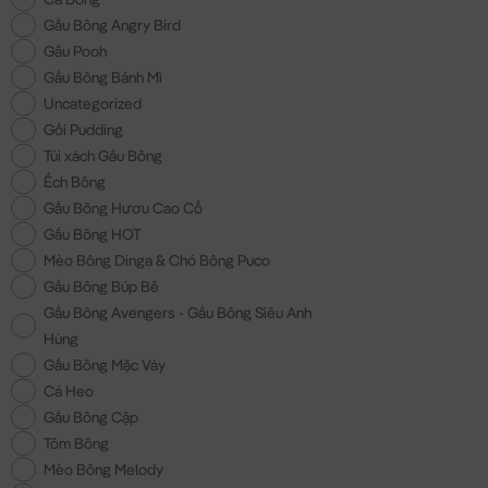
Gấu Bông Angry Bird
Gấu Pooh
Gấu Bông Bánh Mì
Uncategorized
Gối Pudding
Túi xách Gấu Bông
Ếch Bông
Gấu Bông Hươu Cao Cổ
Gấu Bông HOT
Mèo Bông Dinga & Chó Bông Puco
Gấu Bông Búp Bê
Gấu Bông Avengers - Gấu Bông Siêu Anh
Hùng
Gấu Bông Mặc Váy
Cá Heo
Gấu Bông Cặp
Tôm Bông
Mèo Bông Melody