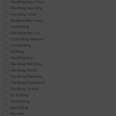
Gấu Bông Baby Three
Gấu Bông màu Hồng
Heo Bông Tiktok
BlindBox Baby Three
Hà Mã Bông
Gấu Bông Bắc Cực
Chuột Bông Hamster
Cá Mập Bông
Gà Bông
Gấu Bông Bựa
Gấu Bông Biết Chạy
Gấu Bông Trái Bơ
Gấu Bông Rilakkuma
Thỏ Bông Cinnamoroll
Gấu Bông Trà Sữa
Sư Tử Bông
Rái Cá Bông
Ngựa Bông
Phụ Kiện