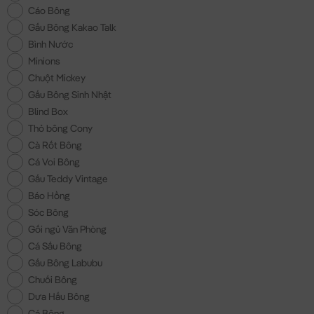
Cáo Bông
Gấu Bông Kakao Talk
Bình Nước
Minions
Chuột Mickey
Gấu Bông Sinh Nhật
Blind Box
Thỏ bông Cony
Cà Rốt Bông
Cá Voi Bông
Gấu Teddy Vintage
Báo Hồng
Sóc Bông
Gối ngủ Văn Phòng
Cá Sấu Bông
Gấu Bông Labubu
Chuối Bông
Dưa Hấu Bông
Cá Bông