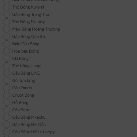
Thỏ Bông Kuromi
Gấu Bông Trung Thu
Thỏ Bông Melody
Mèo Bông Hoàng Thượng
Gấu Bông Con Bò
Balo Gấu Bông
Hoa Gấu Bông
Khỉ Bông
Thỏ bông Usagi
Gấu Bông LINE
Gối tựa lưng
Gấu Panda
Chuột Bông
Hổ Bông
Gấu Bear
Gấu Bông Pikachu
Gấu Bông Hải Cẩu
Gấu Bông Hải Ly Loopy