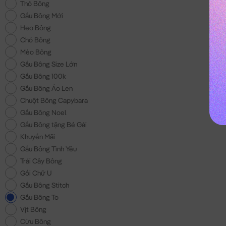
Thỏ Bông
Gấu Bông Mới
Heo Bông
Chó Bông
Mèo Bông
Gấu Bông Size Lớn
Gấu Bông 100k
Gấu Bông Áo Len
Chuột Bông Capybara
Gấu Bông Noel
Gấu Bông tặng Bé Gái
Khuyến Mãi
Gấu Bông Tình Yêu
Trái Cây Bông
Gối Chữ U
Gấu Bông Stitch
Gấu Bông To
Vịt Bông
Cừu Bông