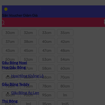
Lọc theo Giá SP:
10k
-
3.0tr
Giá
Săn Voucher Giảm Giá
Kích thước
30cm
32cm
33cm
35cm
37cm
38cm
40cm
42cm
43cm
45cm
47cm
48cm
50cm
52cm
53cm
54cm
Gấu Bông Noel
Hoa Gấu Bông
55cm
57cm
58cm
60cm
Hoa Hồng Khổng Lồ
63cm
65cm
68cm
70cm
Gấu Bông Teddy
72cm
75cm
78cm
80cm
Gấu Bông Áo Len
85cm
90cm
95cm
1m
Thú Bông
105cm
1m1
115cm
1m15