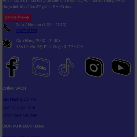
Hãy nhập SĐT mua hàng để xem điểm tích lũy, với mỗi đơn hàng KH sẽ
được tích lũy điểm 3% giá trị ĐH đã mua
XEM ĐIỂM
Zalo / Hotline (9:00 - 21:30)
0967110738
Cửa Hàng (9:00 - 21:30)
486 Lê Văn Sỹ, P.14, Quận 3, TP.HCM
CHÍNH SÁCH
Bảo Hành & Đổi Trả
Dịch Vụ Giao Hàng
Chính Sách Bảo Mật
DỊCH VỤ KHÁCH HÀNG