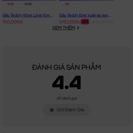
1m15
1m35
2m
Gấu Teddy Hồng Lông Kim Chồn Đeo Nơ Hồng Pink Girl
Gấu Teddy lông xoắn áo len Choco 2m - Hàng Nhập
760,000đ
1,952,000đ
2,440,000đ
-20%
XEM THÊM
ĐÁNH GIÁ SẢN PHẨM
4.4
89 đánh giá
Gửi Đánh Giá
Gấu Teddy Angel – Màu Hồng