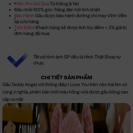
Miễn Phí Gói Quà
Túi Kiếng & Nơ
Gấu nhồi 100% gòn Trắng đàn hồi tinh khiết
Bảo Hành
Gấu được bảo hành đường chỉ may Vĩnh Viễn
tại cửa hàng
Tích Điểm
Khách hàng sẽ được tích lũy điểm = 3% giá trị
đơn hàng đã mua
Tất cả hình ảnh SP đều là Hình Thật Shop tự
chụp.
CHI TIẾT SẢN PHẨM
Gấu Teddy Angel với thông điệp I Love You trên nền trái tim vô
cùng ý nghĩa, phiên bản mới màu hồng vừa được gấu bông cao
cấp ra mắt