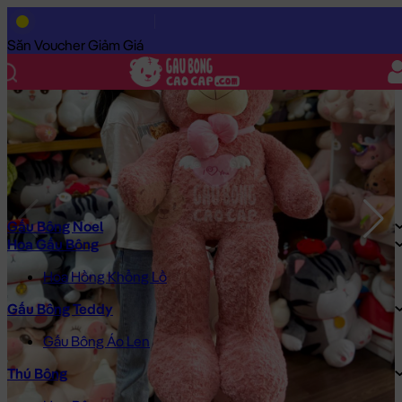
Trang Chủ
/
Gấu Bông Cao Cấp
/
Gấu Bông
/
Gấu Bông Teddy
/
Săn Voucher Giảm Giá
Gấu Bông Noel
Hoa Gấu Bông
Hoa Hồng Khổng Lồ
Gấu Bông Teddy
Gấu Bông Áo Len
Thú Bông