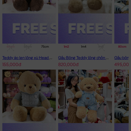
40cm
50cm
75cm
1m
1m2
1m4
1m4
1m8
80cm
Teddy áo len lông xù Head and Tales
Gấu Bông Teddy lông chồn cao cấp
155,000đ
820,000đ
495,00