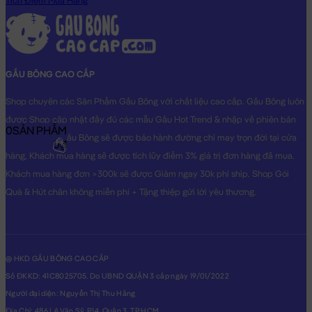
Tích Điểm Mua Hàng
GẤU BÔNG CAO CẤP
Shop chuyên các Sản Phẩm Gấu Bông với chất liệu cao cấp. Gấu Bông luôn
được Shop cập nhật đầy đủ các mẫu Gấu Hot Trend & nhập về phiên bản
0
SẢN PHẨM
Original nhất. Gấu Bông sẽ được bảo hành đường chỉ may trọn đời tại cửa
0₫
hàng, Khách mua hàng sẽ được tích lũy điểm 3% giá trị đơn hàng đã mua.
Khách mua hàng đơn >300k sẽ được Giảm ngay 30k phí ship. Shop Gói
Quà & Hút chân không miễn phí + Tặng thiệp gửi lời yêu thương.
@ HKD GẤU BÔNG CAO CẤP
Số ĐKKD: 41C8025705. Do UBND QUẬN 3 cấp ngày 19/01/2022
Người đại diện: Nguyễn Thị Thu Hằng
Địa Chỉ: 486 Lê Văn Sỹ, P14, Quận 3, TP.HCM