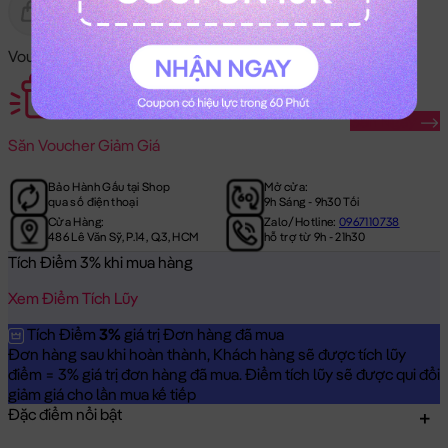
Gửi Tặng
Hết Hàng
Voucher Mã Khuyến Mãi:
Săn Ngay
Săn
Voucher Giảm Giá
Bảo Hành Gấu tại Shop
Mở cửa:
qua số điện thoại
9h Sáng - 9h30 Tối
Cửa Hàng:
Zalo/Hotline:
0967110738
486 Lê Văn Sỹ, P.14, Q.3, HCM
hỗ trợ từ 9h - 21h30
Tích Điểm 3% khi mua hàng
Xem Điểm Tích Lũy
Tích Điểm
3%
giá trị Đơn hàng đã mua
Đơn hàng sau khi hoàn thành, Khách hàng sẽ được tích lũy
điểm = 3% giá trị đơn hàng đã mua. Điểm tích lũy sẽ được qui đổi
giảm giá cho lần mua kế tiếp
Đặc điểm nổi bật