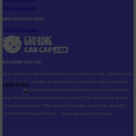
Dịch Vụ Giao Hàng
Chính Sách Bảo Mật
DỊCH VỤ KHÁCH HÀNG
Tích Điểm Mua Hàng
GẤU BÔNG CAO CẤP
Shop chuyên các Sản Phẩm Gấu Bông với chất liệu cao cấp. Gấu Bông luôn
được Shop cập nhật đầy đủ các mẫu Gấu Hot Trend & nhập về phiên bản
0
SẢN PHẨM
Original nhất. Gấu Bông sẽ được bảo hành đường chỉ may trọn đời tại cửa
0₫
hàng, Khách mua hàng sẽ được tích lũy điểm 3% giá trị đơn hàng đã mua.
Khách mua hàng đơn >300k sẽ được Giảm ngay 30k phí ship. Shop Gói
Quà & Hút chân không miễn phí + Tặng thiệp gửi lời yêu thương.