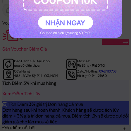
Gửi Tặng
Hết Hàng
Voucher Mã Khuyến Mãi:
Săn Ngay
Săn
Voucher Giảm Giá
Bảo Hành Gấu tại Shop
Mở cửa:
qua số điện thoại
9h Sáng - 9h30 Tối
Cửa Hàng:
Zalo/Hotline:
0967110738
486 Lê Văn Sỹ, P.14, Q.3, HCM
hỗ trợ từ 9h - 21h30
Tích Điểm 3% khi mua hàng
Xem Điểm Tích Lũy
Tích Điểm
3%
giá trị Đơn hàng đã mua
Đơn hàng sau khi hoàn thành, Khách hàng sẽ được tích lũy
điểm = 3% giá trị đơn hàng đã mua. Điểm tích lũy sẽ được qui đổi
giảm giá cho lần mua kế tiếp
Đặc điểm nổi bật