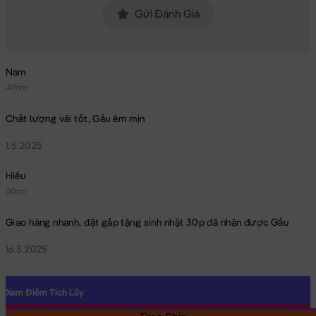
Gửi Đánh Giá
này là hình THẬT do Shop TỰ CHỤP.
Nam
40cm
Chất lượng vải tốt, Gấu êm mịn
1.5.2025
Hiếu
50cm
Giao hàng nhanh, đặt gấp tặng sinh nhật 30p đã nhận được Gấu
16.3.2025
Xem Điểm Tích Lũy