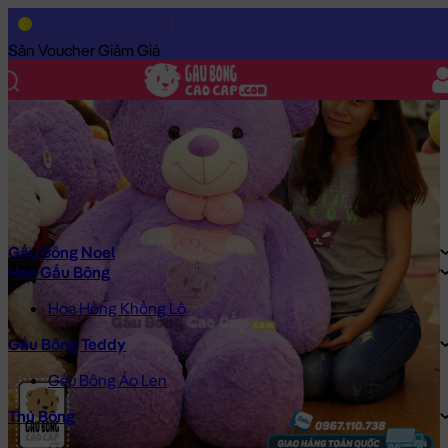
Trang Chủ
/
Gấu Bông Cao Cấp
/
Gấu Bông
/
Gấu Bông Teddy
/
Săn Voucher Giảm Giá
Gấu Bông Noel
Hoa Gấu Bông
Hoa Hồng Khổng Lồ
Gấu Bông Teddy
Gấu Bông Áo Len
Thú Bông