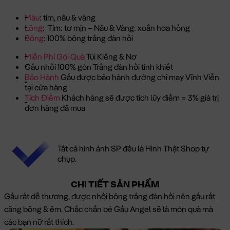
Màu
: tím, nâu & vàng
Lông
: Tím: tơ mịn – Nâu & Vàng: xoắn hoa hồng
Bông
: 100% bông trắng đàn hồi
Miễn Phí Gói Quà
Túi Kiếng & Nơ
Gấu nhồi 100% gòn Trắng đàn hồi tinh khiết
Bảo Hành
Gấu được bảo hành đường chỉ may Vĩnh Viễn
tại cửa hàng
Tích Điểm
Khách hàng sẽ được tích lũy điểm = 3% giá trị
đơn hàng đã mua
Tất cả hình ảnh SP đều là Hình Thật Shop tự
chụp.
CHI TIẾT SẢN PHẨM
Gấu rất dễ thương, được nhồi bông trắng đàn hồi nên gấu rất
căng bông & êm. Chắc chắn bé Gấu Angel sẽ là món quà mà
các bạn nữ rất thích.