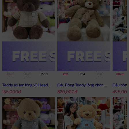
40cm
50cm
75cm
1m
1m2
1m4
1m4
1m8
80cm
Teddy áo len lông xù Head and Tales
Gấu Bông Teddy lông chồn cao cấp
155,000đ
820,000đ
495,00