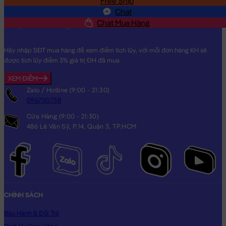
Free Ship
SĐT
Chat
Chat Mua Hàng
Hãy nhập SĐT mua hàng để xem điểm tích lũy, với mỗi đơn hàng KH sẽ
được tích lũy điểm 3% giá trị ĐH đã mua
XEM ĐIỂM
Zalo / Hotline (9:00 - 21:30)
0967110738
Cửa Hàng (9:00 - 21:30)
486 Lê Văn Sỹ, P.14, Quận 3, TP.HCM
CHÍNH SÁCH
Bảo Hành & Đổi Trả