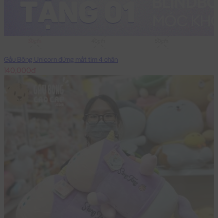
30cm
40cm
50cm
Gấu Bông Unicorn đứng mắt tim 4 chân
140,000đ