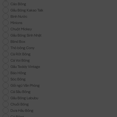
Cáo Bông
Gấu Bông Kakao Talk
Bình Nước
Minions
Chuột Mickey
Gấu Bông Sinh Nhật
Blind Box
Thỏ bông Cony
Cà Rốt Bông
Cá Voi Bông
Gấu Teddy Vintage
Báo Hồng
Sóc Bông
Gối ngủ Văn Phòng
Cá Sấu Bông
Gấu Bông Labubu
Chuối Bông
Dưa Hấu Bông
Cá Bông