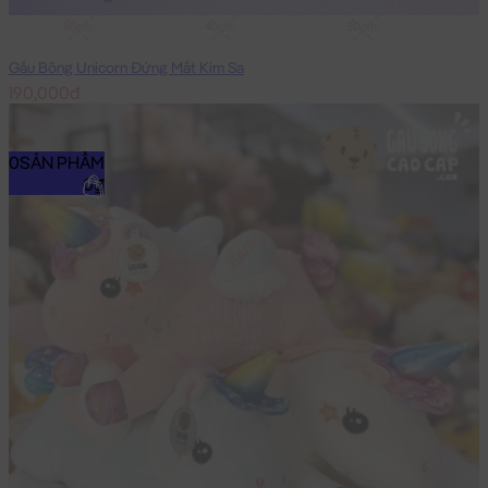
30cm
40cm
50cm
Gấu Bông Unicorn Đứng Mắt Kim Sa
190,000đ
0
SẢN PHẨM
0₫