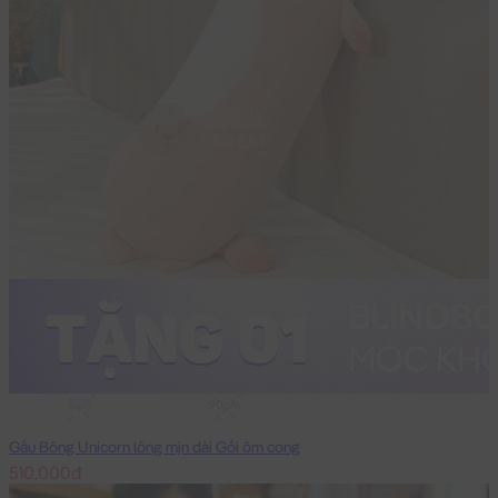
1m15
90cm
Gấu Bông Unicorn lông mịn dài Gối ôm cong
510,000đ