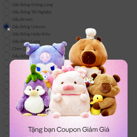
Gấu Bông Khủng Long
Gấu Bông Tốt Nghiệp
Gấu Brown
Gấu Bông Unicorn
Gấu Bông Hello Kitty
Gấu Bông Lena
Chim Cánh Cụt
Gấu Bông 200k
Gấu Bông Đồ Ăn
Gấu Bông Doremon
Gấu Bông tặng Bé Trai
Gấu Bông Lotso
Gấu Bông Shin - Món quà cho các bé
Voi Bông
Gấu Bông Totoro - mẫu gấu bông hot nhất
hiện nay
Chó Bông Husky
Gấu We Bare Bear
Balo & Túi Xách Gấu Bông