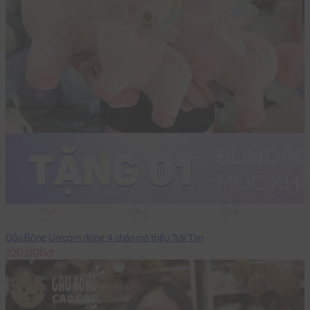
30cm
45cm
55cm
Gấu Bông Unicorn đứng 4 chân má thêu Trái Tim
220,000đ