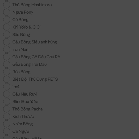
Thỏ Bông Mashimaro
Ngựa Pony
Cú Bông
Khỉ YoYo & CiCi
Sâu Bông
Gấu Bông Siêu anh hùng
Iron Man
Gấu Bông Cô Dâu Chú Rễ
Gấu Bông Trái Dâu
Rùa Bông
Biệt Đội Thú Cưng PETS
1m4
Gấu Nâu Ruyi
BlindBox YaYa
Thỏ Bông Pacha
Kích Thước
Nhím Bông
Cá Ngựa
Gấu Bông Hồ Ly