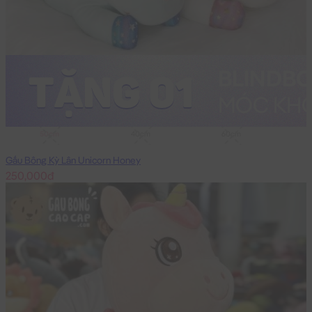
50cm
40cm
60cm
Gấu Bông Kỳ Lân Unicorn Honey
250,000đ