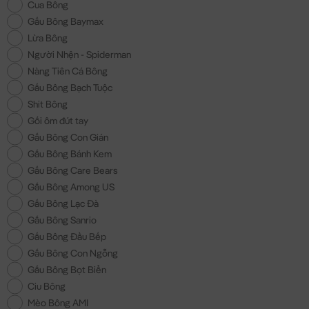
Cua Bông
Gấu Bông Baymax
Lừa Bông
Người Nhện - Spiderman
Nàng Tiên Cá Bông
Gấu Bông Bạch Tuộc
Shit Bông
Gối ôm đút tay
Gấu Bông Con Gián
Gấu Bông Bánh Kem
Gấu Bông Care Bears
Gấu Bông Among US
Gấu Bông Lạc Đà
Gấu Bông Sanrio
Gấu Bông Đầu Bếp
Gấu Bông Con Ngỗng
Gấu Bông Bọt Biển
Ciu Bông
Mèo Bông AMI