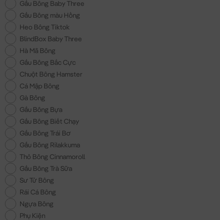
Gấu Bông Baby Three
Gấu Bông màu Hồng
Heo Bông Tiktok
BlindBox Baby Three
Hà Mã Bông
Gấu Bông Bắc Cực
Chuột Bông Hamster
Cá Mập Bông
Gà Bông
Gấu Bông Bựa
Gấu Bông Biết Chạy
Gấu Bông Trái Bơ
Gấu Bông Rilakkuma
Thỏ Bông Cinnamoroll
Gấu Bông Trà Sữa
Sư Tử Bông
Rái Cá Bông
Ngựa Bông
Phụ Kiện