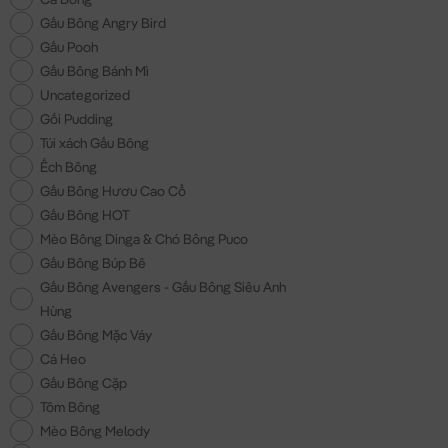
Gấu Bông Angry Bird
Gấu Pooh
Gấu Bông Bánh Mì
Uncategorized
Gối Pudding
Túi xách Gấu Bông
Ếch Bông
Gấu Bông Hươu Cao Cổ
Gấu Bông HOT
Mèo Bông Dinga & Chó Bông Puco
Gấu Bông Búp Bê
Gấu Bông Avengers - Gấu Bông Siêu Anh
Hùng
Gấu Bông Mặc Váy
Cá Heo
Gấu Bông Cặp
Tôm Bông
Mèo Bông Melody