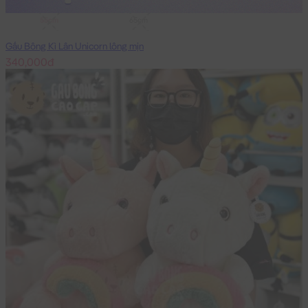
55cm
65cm
Gấu Bông Kì Lân Unicorn lông mịn
340,000đ