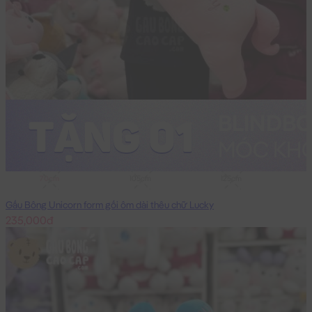
70cm
105cm
125cm
Gấu Bông Unicorn form gối ôm dài thêu chữ Lucky
235,000đ