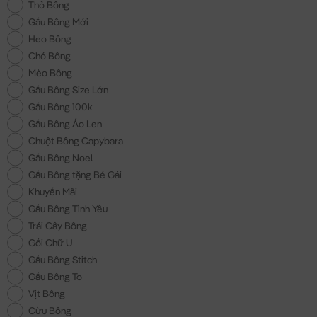
Thỏ Bông
Gấu Bông Mới
Heo Bông
Chó Bông
Mèo Bông
Gấu Bông Size Lớn
Gấu Bông 100k
Gấu Bông Áo Len
Chuột Bông Capybara
Gấu Bông Noel
Gấu Bông tặng Bé Gái
Khuyến Mãi
Gấu Bông Tình Yêu
Trái Cây Bông
Gối Chữ U
Gấu Bông Stitch
Gấu Bông To
Vịt Bông
Cừu Bông