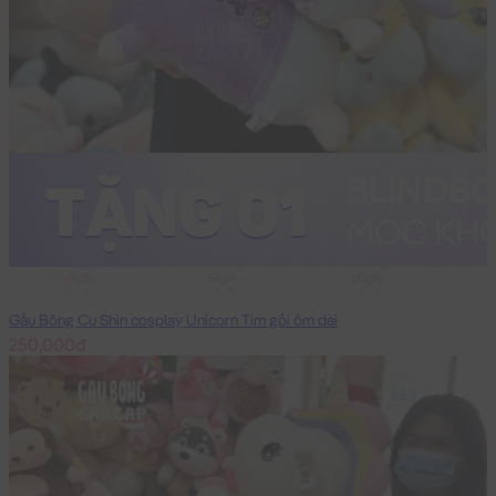
45cm
55cm
80cm
Gấu Bông Cu Shin cosplay Unicorn Tím gối ôm dài
250,000đ