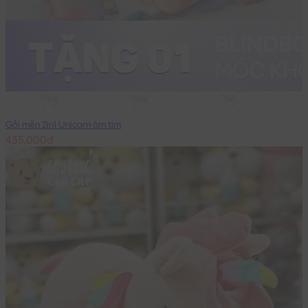
Trắng
Hồng
Tím
Gối mền 2in1 Unicorn ôm tim
435,000đ