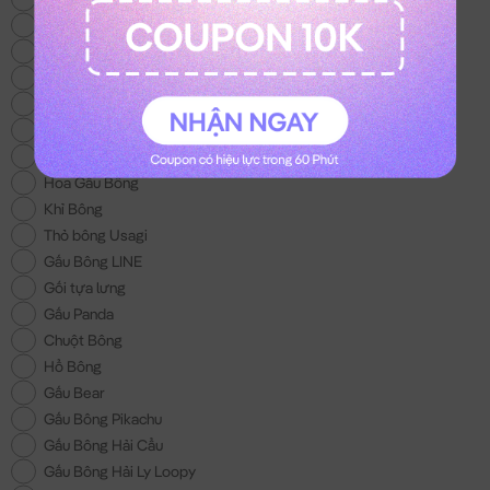
Thỏ Bông Kuromi
Gấu Bông Trung Thu
Thỏ Bông Melody
Mèo Bông Hoàng Thượng
Gấu Bông Con Bò
Balo Gấu Bông
Hoa Gấu Bông
Khỉ Bông
Thỏ bông Usagi
Gấu Bông LINE
Gối tựa lưng
Gấu Panda
Chuột Bông
Hổ Bông
Gấu Bear
Gấu Bông Pikachu
Gấu Bông Hải Cẩu
Gấu Bông Hải Ly Loopy