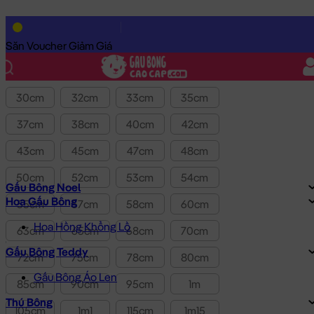
Lọc theo Giá SP:
10k
-
3.0tr
Giá
Săn Voucher Giảm Giá
Kích thước
30cm
32cm
33cm
35cm
37cm
38cm
40cm
42cm
43cm
45cm
47cm
48cm
50cm
52cm
53cm
54cm
Gấu Bông Noel
Hoa Gấu Bông
55cm
57cm
58cm
60cm
Hoa Hồng Khổng Lồ
63cm
65cm
68cm
70cm
Gấu Bông Teddy
72cm
75cm
78cm
80cm
Gấu Bông Áo Len
85cm
90cm
95cm
1m
Thú Bông
105cm
1m1
115cm
1m15