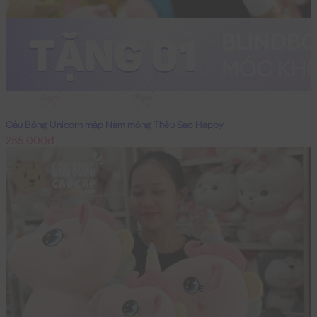
60cm
80cm
Gấu Bông Unicorn mập Nằm mông Thêu Sao Happy
255,000đ