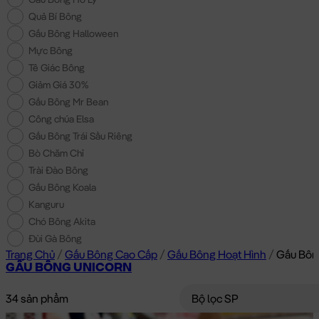
Quả Bí Bông
Gấu Bông Halloween
Mực Bông
Tê Giác Bông
Giảm Giá 30%
Gấu Bông Mr Bean
Công chúa Elsa
Gấu Bông Trái Sầu Riêng
Bò Chăm Chỉ
Trài Đào Bông
Gấu Bông Koala
Kanguru
Chó Bông Akita
Đùi Gà Bông
Trang Chủ
/
Gấu Bông Cao Cấp
/
Gấu Bông Hoạt Hình
/
Gấu Bôn
GẤU BÔNG UNICORN
34 sản phẩm
Bộ lọc SP