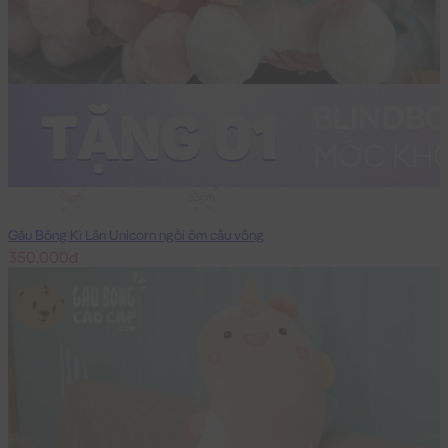
55cm
85cm
Gấu Bông Kì Lân Unicorn ngồi ôm cầu vồng
350,000đ