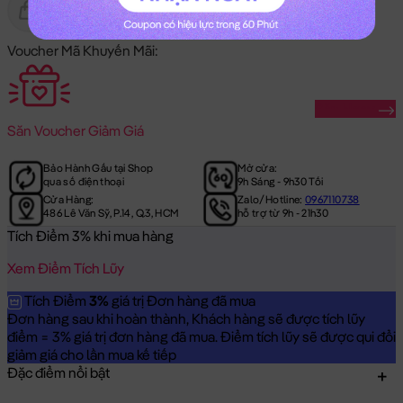
Gửi Tặng
Hết Hàng
Voucher Mã Khuyến Mãi:
Săn Ngay
Săn
Voucher Giảm Giá
Bảo Hành Gấu tại Shop
Mở cửa:
qua số điện thoại
9h Sáng - 9h30 Tối
Cửa Hàng:
Zalo/Hotline:
0967110738
486 Lê Văn Sỹ, P.14, Q.3, HCM
hỗ trợ từ 9h - 21h30
Tích Điểm 3% khi mua hàng
Xem Điểm Tích Lũy
Tích Điểm
3%
giá trị Đơn hàng đã mua
Đơn hàng sau khi hoàn thành, Khách hàng sẽ được tích lũy
điểm = 3% giá trị đơn hàng đã mua. Điểm tích lũy sẽ được qui đổi
giảm giá cho lần mua kế tiếp
Đặc điểm nổi bật