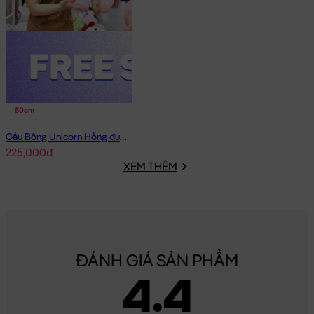
50cm
Gấu Bông Unicorn Hồng đuôi Galaxy
225,000đ
XEM THÊM
ĐÁNH GIÁ SẢN PHẨM
Gấu Bông Unicorn Quý Tộc tay chân dài
4.4