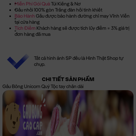
Miễn Phí Gói Quà
Túi Kiếng & Nơ
Gấu nhồi 100% gòn Trắng đàn hồi tinh khiết
Bảo Hành
Gấu được bảo hành đường chỉ may Vĩnh Viễn
tại cửa hàng
Tích Điểm
Khách hàng sẽ được tích lũy điểm = 3% giá trị
đơn hàng đã mua
Tất cả hình ảnh SP đều là Hình Thật Shop tự
chụp.
CHI TIẾT SẢN PHẨM
Gấu Bông Unicorn Quý Tộc tay chân dài