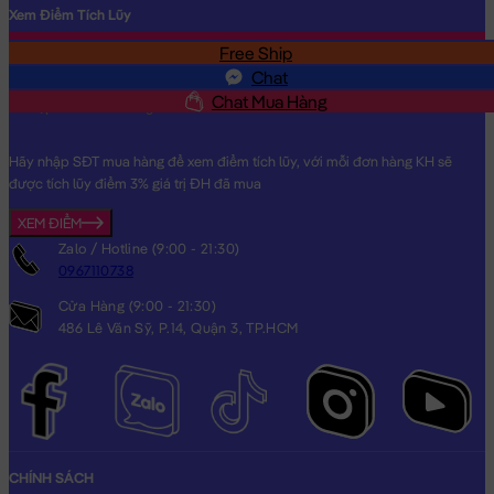
Xem Điểm Tích Lũy
Free Ship
SĐT
Chat
Chat Mua Hàng
Hãy nhập SĐT mua hàng để xem điểm tích lũy, với mỗi đơn hàng KH sẽ
được tích lũy điểm 3% giá trị ĐH đã mua
XEM ĐIỂM
Zalo / Hotline (9:00 - 21:30)
0967110738
Cửa Hàng (9:00 - 21:30)
486 Lê Văn Sỹ, P.14, Quận 3, TP.HCM
CHÍNH SÁCH