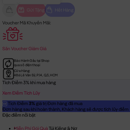
Gửi Tặng
Hết Hàng
Voucher Mã Khuyến Mãi:
Săn
Voucher Giảm Giá
Bảo Hành Gấu tại Shop
qua số điện thoại
Cửa Hàng:
486 Lê Văn Sỹ, P.14, Q.3, HCM
Tích Điểm 3% khi mua hàng
Xem Điểm Tích Lũy
Tích Điểm
3%
giá trị Đơn hàng đã mua
Đơn hàng sau khi hoàn thành, Khách hàng sẽ được tích lũy điểm = 
Đặc điểm nổi bật
Miễn Phí Gói Quà
Túi Kiếng & Nơ