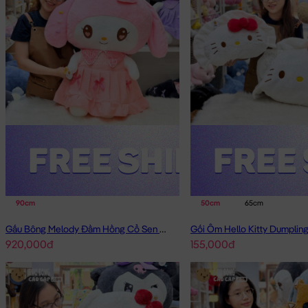
90cm
50cm
65cm
Gấu Bông Melody Đầm Hồng Cổ Sen Đeo Nơ
Gối Ôm Hello Kitty Dumplin
920,000đ
155,000đ