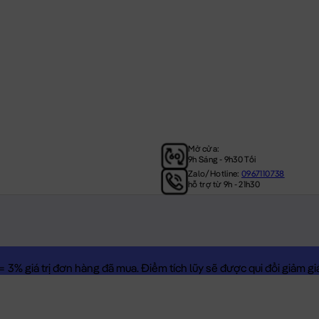
Mở cửa:
9h Sáng - 9h30 Tối
Zalo/Hotline:
0967110738
hỗ trợ từ 9h - 21h30
3% giá trị đơn hàng đã mua. Điểm tích lũy sẽ được qui đổi giảm giá