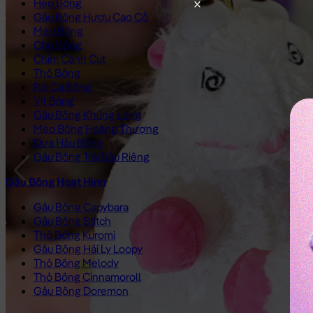
Heo Bông
Gấu Bông Hươu Cao Cổ
Mèo Bông
Chó Bông
Chim Cánh Cụt
Thỏ Bông
Rái Cá Bông
Vịt Bông
Gấu Bông Khủng Long
Mèo Bông Hoàng Thượng
Dưa Hấu Bông
Gấu Bông Trái Sầu Riêng
Gấu Bông Hoạt Hình
Gấu Bông Capybara
Gấu Bông Stitch
Thỏ Bông Kuromi
Gấu Bông Hải Ly Loopy
Thỏ Bông Melody
Thỏ Bông Cinnamoroll
Gấu Bông Doremon