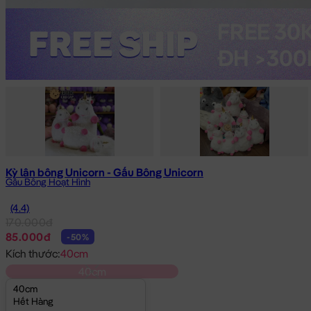
Kỳ lân bông Unicorn - Gấu Bông Unicorn
Gấu Bông Hoạt Hình
(4.4)
170.000đ
85.000đ
-50%
Kích thước:
40cm
40cm
40cm
Hết Hàng