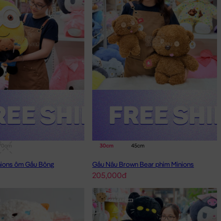
70cm
30cm
45cm
nions ôm Gấu Bông
Gấu Nâu Brown Bear phim Minions
205,000đ