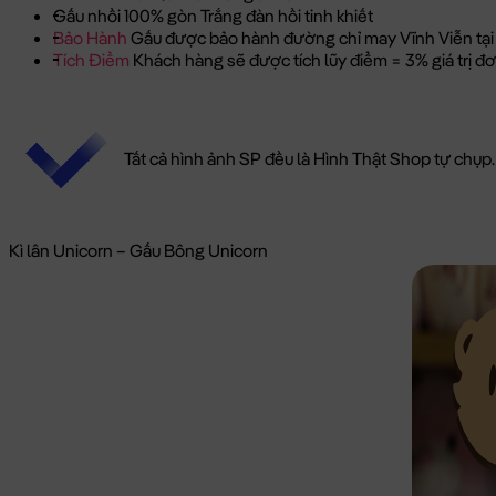
Gấu nhồi 100% gòn Trắng đàn hồi tinh khiết
Bảo Hành
Gấu được bảo hành đường chỉ may Vĩnh Viễn tại
Tích Điểm
Khách hàng sẽ được tích lũy điểm = 3% giá trị 
Tất cả hình ảnh SP đều là Hình Thật Shop tự chụp.
Kì lân Unicorn – Gấu Bông Unicorn