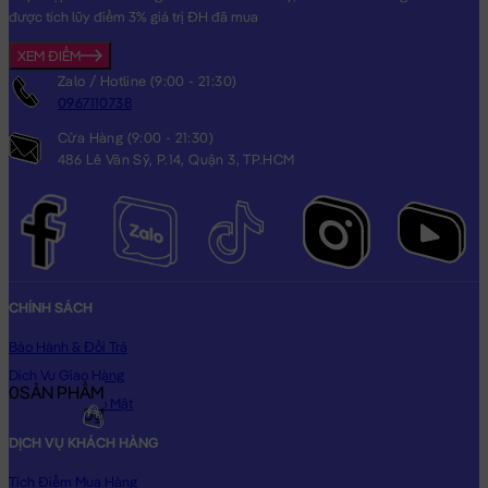
được tích lũy điểm 3% giá trị ĐH đã mua
XEM ĐIỂM
Zalo / Hotline (9:00 - 21:30)
0967110738
Cửa Hàng (9:00 - 21:30)
486 Lê Văn Sỹ, P.14, Quận 3, TP.HCM
CHÍNH SÁCH
Bảo Hành & Đổi Trả
Dịch Vụ Giao Hàng
0
SẢN PHẨM
Chính Sách Bảo Mật
0₫
DỊCH VỤ KHÁCH HÀNG
Tích Điểm Mua Hàng