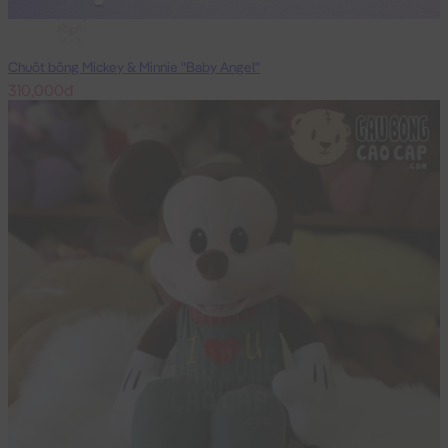
60cm
Chuột bông Mickey & Minnie "Baby Angel"
310,000đ