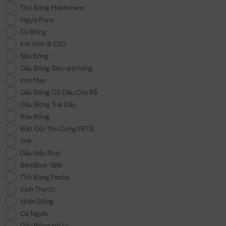
Thỏ Bông Mashimaro
Ngựa Pony
Cú Bông
Khỉ YoYo & CiCi
Sâu Bông
Gấu Bông Siêu anh hùng
Iron Man
Gấu Bông Cô Dâu Chú Rễ
Gấu Bông Trái Dâu
Rùa Bông
Biệt Đội Thú Cưng PETS
1m4
Gấu Nâu Ruyi
BlindBox YaYa
Thỏ Bông Pacha
Kích Thước
Nhím Bông
Cá Ngựa
Gấu Bông Hồ Ly