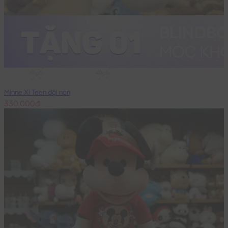
60cm
40cm
Minne Xi Teen đội nón
330,000đ