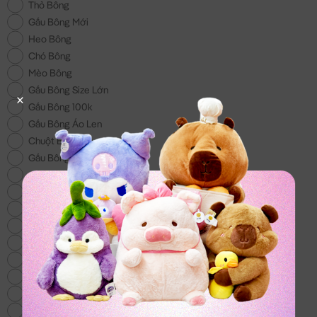
Thỏ Bông
Gấu Bông Mới
Heo Bông
Chó Bông
Mèo Bông
Gấu Bông Size Lớn
Gấu Bông 100k
Gấu Bông Áo Len
Chuột Bông Capybara
Gấu Bông Noel
Gấu Bông tặng Bé Gái
Khuyến Mãi
Gấu Bông Tình Yêu
Trái Cây Bông
Gối Chữ U
Gấu Bông Stitch
Gấu Bông To
Vịt Bông
Cừu Bông