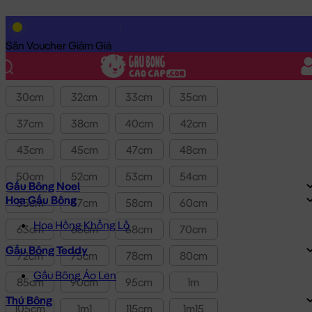
Lọc theo Giá SP:
10k
-
3.0tr
Giá
Săn Voucher Giảm Giá
Kích thước
30cm
32cm
33cm
35cm
37cm
38cm
40cm
42cm
43cm
45cm
47cm
48cm
50cm
52cm
53cm
54cm
Gấu Bông Noel
Hoa Gấu Bông
55cm
57cm
58cm
60cm
Hoa Hồng Khổng Lồ
63cm
65cm
68cm
70cm
Gấu Bông Teddy
72cm
75cm
78cm
80cm
Gấu Bông Áo Len
85cm
90cm
95cm
1m
Thú Bông
105cm
1m1
115cm
1m15