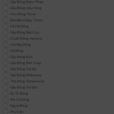
Gấu Bông Baby Three
Gấu Bông màu Hồng
Heo Bông Tiktok
BlindBox Baby Three
Hà Mã Bông
Gấu Bông Bắc Cực
Chuột Bông Hamster
Cá Mập Bông
Gà Bông
Gấu Bông Bựa
Gấu Bông Biết Chạy
Gấu Bông Trái Bơ
Gấu Bông Rilakkuma
Thỏ Bông Cinnamoroll
Gấu Bông Trà Sữa
Sư Tử Bông
Rái Cá Bông
Ngựa Bông
Phụ Kiện