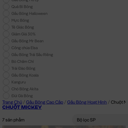
Quả Bí Bông
Gấu Bông Halloween
Mực Bông
Tê Giác Bông
Giảm Giá 30%
Gấu Bông Mr Bean
Công chúa Elsa
Gấu Bông Trái Sầu Riêng
Bò Chăm Chỉ
Trài Đào Bông
Gấu Bông Koala
Kanguru
Chó Bông Akita
Đùi Gà Bông
Trang Chủ
/
Gấu Bông Cao Cấp
/
Gấu Bông Hoạt Hình
/
Chuột M
CHUỘT MICKEY
7 sản phẩm
Bộ lọc SP