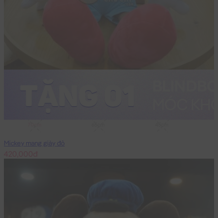
70cm
65cm
45cm
Mickey mang giày đỏ
420,000đ