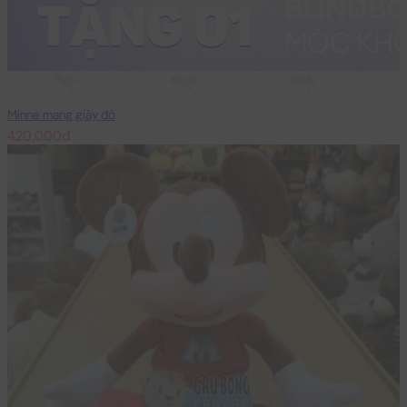
75cm
60cm
45cm
Minne mang giày đỏ
420,000đ