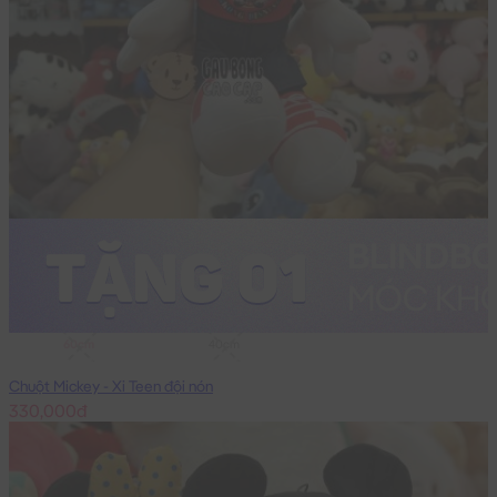
60cm
40cm
Chuột Mickey - Xi Teen đội nón
330,000đ