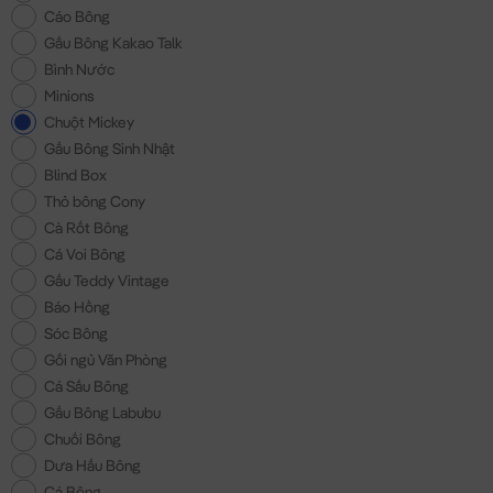
Cáo Bông
Gấu Bông Kakao Talk
Bình Nước
Minions
Chuột Mickey
Gấu Bông Sinh Nhật
Blind Box
Thỏ bông Cony
Cà Rốt Bông
Cá Voi Bông
Gấu Teddy Vintage
Báo Hồng
Sóc Bông
Gối ngủ Văn Phòng
Cá Sấu Bông
Gấu Bông Labubu
Chuối Bông
Dưa Hấu Bông
Cá Bông