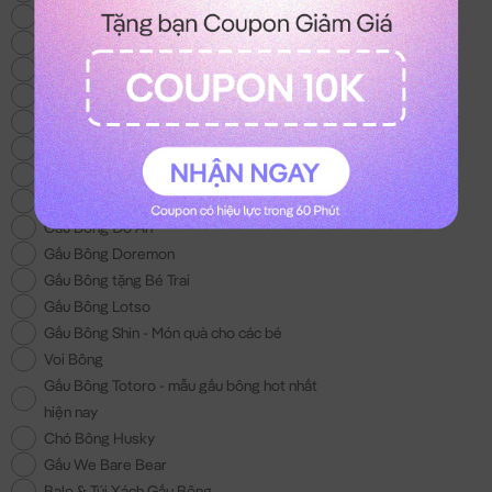
Gấu Bông Khủng Long
Gấu Bông Tốt Nghiệp
Gấu Brown
Gấu Bông Unicorn
Gấu Bông Hello Kitty
Gấu Bông Lena
Chim Cánh Cụt
Gấu Bông 200k
Gấu Bông Đồ Ăn
Gấu Bông Doremon
Gấu Bông tặng Bé Trai
Gấu Bông Lotso
Gấu Bông Shin - Món quà cho các bé
Voi Bông
Gấu Bông Totoro - mẫu gấu bông hot nhất
hiện nay
Chó Bông Husky
Gấu We Bare Bear
Balo & Túi Xách Gấu Bông