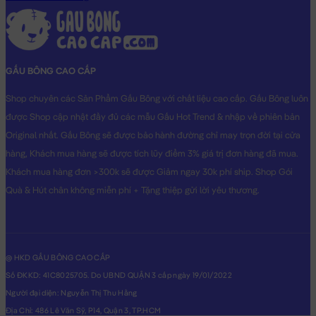
GẤU BÔNG CAO CẤP
Shop chuyên các Sản Phẩm Gấu Bông với chất liệu cao cấp. Gấu Bông luôn
được Shop cập nhật đầy đủ các mẫu Gấu Hot Trend & nhập về phiên bản
Original nhất. Gấu Bông sẽ được bảo hành đường chỉ may trọn đời tại cửa
hàng, Khách mua hàng sẽ được tích lũy điểm 3% giá trị đơn hàng đã mua.
Khách mua hàng đơn >300k sẽ được Giảm ngay 30k phí ship. Shop Gói
Quà & Hút chân không miễn phí + Tặng thiệp gửi lời yêu thương.
@ HKD GẤU BÔNG CAO CẤP
Số ĐKKD: 41C8025705. Do UBND QUẬN 3 cấp ngày 19/01/2022
Người đại diện: Nguyễn Thị Thu Hằng
Địa Chỉ: 486 Lê Văn Sỹ, P14, Quận 3, TP.HCM