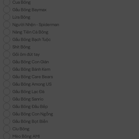
Cua Bông
Gấu Bông Baymax
Lừa Bông
Người Nhện - Spiderman
Nàng Tiên Cá Bông
Gấu Bông Bạch Tuộc
Shit Bông
Gối ôm đút tay
Gấu Bông Con Gián
Gấu Bông Bánh Kem
Gấu Bông Care Bears
Gấu Bông Among US
Gấu Bông Lạc Đà
Gấu Bông Sanrio
Gấu Bông Đầu Bếp
Gấu Bông Con Ngỗng
Gấu Bông Bọt Biển
Ciu Bông
Mèo Bông AMI