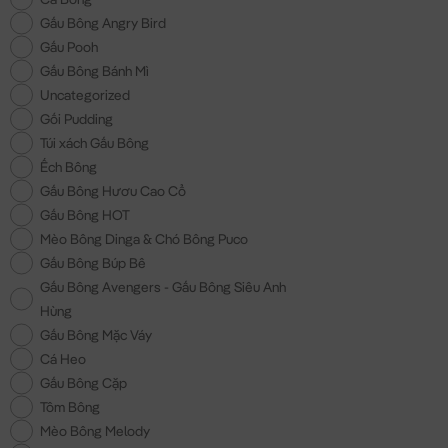
Gấu Bông Angry Bird
Gấu Pooh
Gấu Bông Bánh Mì
Uncategorized
Gối Pudding
Túi xách Gấu Bông
Ếch Bông
Gấu Bông Hươu Cao Cổ
Gấu Bông HOT
Mèo Bông Dinga & Chó Bông Puco
Gấu Bông Búp Bê
Gấu Bông Avengers - Gấu Bông Siêu Anh
Hùng
Gấu Bông Mặc Váy
Cá Heo
Gấu Bông Cặp
Tôm Bông
Mèo Bông Melody