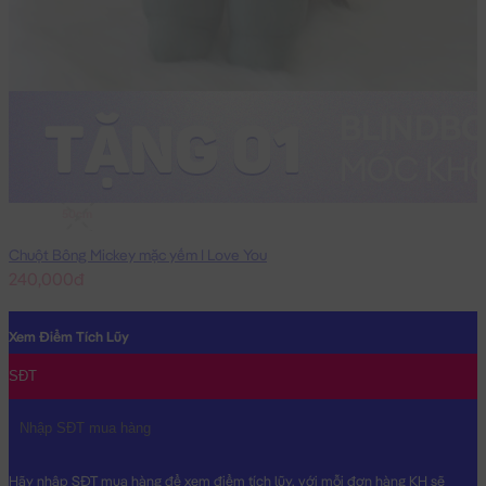
50cm
Chuột Bông Mickey mặc yếm I Love You
240,000đ
Xem Điểm Tích Lũy
SĐT
Hãy nhập SĐT mua hàng để xem điểm tích lũy, với mỗi đơn hàng KH sẽ