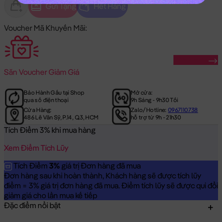
Gửi Tặng
Hết Hàng
Voucher Mã Khuyến Mãi:
Săn Ngay
Săn
Voucher Giảm Giá
Bảo Hành Gấu tại Shop
Mở cửa:
qua số điện thoại
9h Sáng - 9h30 Tối
Cửa Hàng:
Zalo/Hotline:
0967110738
486 Lê Văn Sỹ, P.14, Q.3, HCM
hỗ trợ từ 9h - 21h30
Tích Điểm 3% khi mua hàng
Xem Điểm Tích Lũy
Tích Điểm
3%
giá trị Đơn hàng đã mua
Đơn hàng sau khi hoàn thành, Khách hàng sẽ được tích lũy
điểm = 3% giá trị đơn hàng đã mua. Điểm tích lũy sẽ được qui đổi
giảm giá cho lần mua kế tiếp
Đặc điểm nổi bật