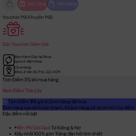
Gửi Tặng
Hết Hàng
Voucher Mã Khuyến Mãi:
Săn
Voucher Giảm Giá
Bảo Hành Gấu tại Shop
qua số điện thoại
Cửa Hàng:
486 Lê Văn Sỹ, P.14, Q.3, HCM
Tích Điểm 3% khi mua hàng
Xem Điểm Tích Lũy
Tích Điểm
3%
giá trị Đơn hàng đã mua
Đơn hàng sau khi hoàn thành, Khách hàng sẽ được tích lũy điểm = 
Đặc điểm nổi bật
Miễn Phí Gói Quà
Túi Kiếng & Nơ
Gấu nhồi 100% gòn Trắng đàn hồi tinh khiết