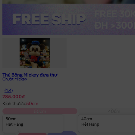
Thú Bông Mickey đưa thư
Chuột Mickey
(4.4)
285.000đ
Kích thước:
50cm
50cm
40cm
50cm
40cm
Hết Hàng
Hết Hàng