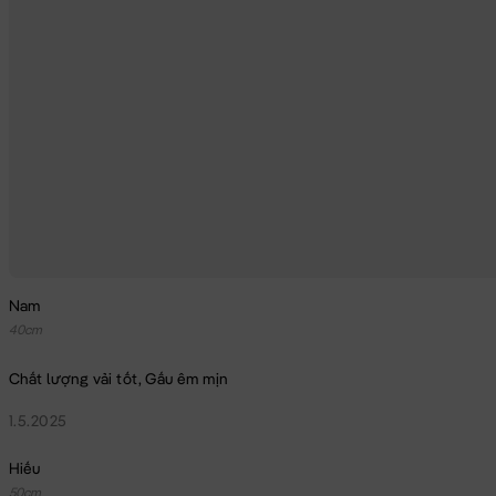
Nam
40cm
Chất lượng vải tốt, Gấu êm mịn
1.5.2025
Hiếu
50cm