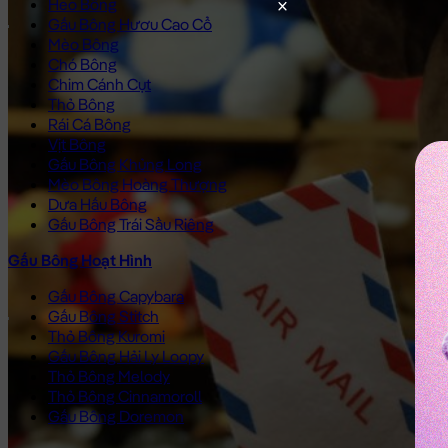
Heo Bông
Gấu Bông Hươu Cao Cổ
Mèo Bông
Chó Bông
Chim Cánh Cụt
Thỏ Bông
Rái Cá Bông
Vịt Bông
Gấu Bông Khủng Long
Mèo Bông Hoàng Thượng
Dưa Hấu Bông
Gấu Bông Trái Sầu Riêng
Gấu Bông Hoạt Hình
Gấu Bông Capybara
Gấu Bông Stitch
Thỏ Bông Kuromi
Gấu Bông Hải Ly Loopy
Thỏ Bông Melody
Thỏ Bông Cinnamoroll
Gấu Bông Doremon