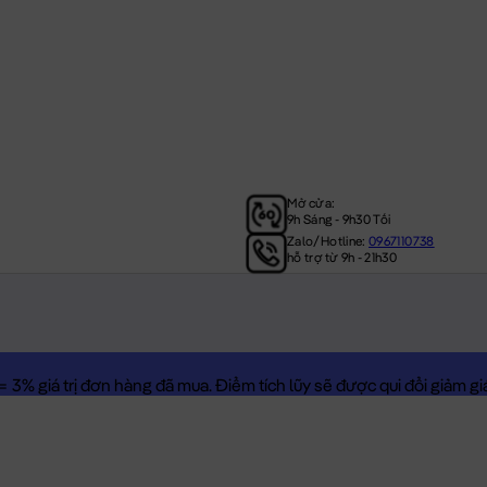
Mở cửa:
9h Sáng - 9h30 Tối
Zalo/Hotline:
0967110738
hỗ trợ từ 9h - 21h30
3% giá trị đơn hàng đã mua. Điểm tích lũy sẽ được qui đổi giảm giá