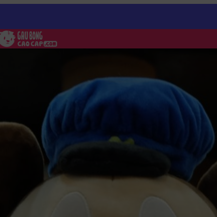
ickey
/
Thú Bông Mickey đưa thư