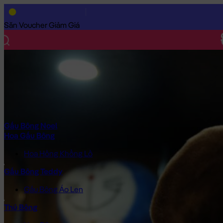
Trang Chủ
/
Gấu Bông Cao Cấp
/
Gấu Bông Hoạt Hình
/
Chuột M
Săn Voucher Giảm Giá
Gấu Bông Noel
Hoa Gấu Bông
Hoa Hồng Khổng Lồ
Gấu Bông Teddy
Gấu Bông Áo Len
Thú Bông