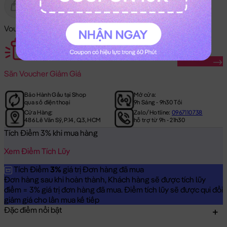
Gửi Tặng
Hết Hàng
Voucher Mã Khuyến Mãi:
Săn Ngay
Săn
Voucher Giảm Giá
Bảo Hành Gấu tại Shop
Mở cửa:
qua số điện thoại
9h Sáng - 9h30 Tối
Cửa Hàng:
Zalo/Hotline:
0967110738
486 Lê Văn Sỹ, P.14, Q.3, HCM
hỗ trợ từ 9h - 21h30
Tích Điểm 3% khi mua hàng
Xem Điểm Tích Lũy
Tích Điểm
3%
giá trị Đơn hàng đã mua
Đơn hàng sau khi hoàn thành, Khách hàng sẽ được tích lũy
điểm = 3% giá trị đơn hàng đã mua. Điểm tích lũy sẽ được qui đổi
giảm giá cho lần mua kế tiếp
Đặc điểm nổi bật