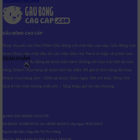
Tích Điểm Mua Hàng
GẤU BÔNG CAO CẤP
Shop chuyên các Sản Phẩm Gấu Bông với chất liệu cao cấp. Gấu Bông luôn
được Shop cập nhật đầy đủ các mẫu Gấu Hot Trend & nhập về phiên bản
0
SẢN PHẨM
Original nhất. Gấu Bông sẽ được bảo hành đường chỉ may trọn đời tại cửa
0₫
hàng, Khách mua hàng sẽ được tích lũy điểm 3% giá trị đơn hàng đã mua.
Khách mua hàng đơn >300k sẽ được Giảm ngay 30k phí ship. Shop Gói
Quà & Hút chân không miễn phí + Tặng thiệp gửi lời yêu thương.
@ HKD GẤU BÔNG CAO CẤP
Số ĐKKD: 41C8025705. Do UBND QUẬN 3 cấp ngày 19/01/2022
Người đại diện: Nguyễn Thị Thu Hằng
Địa Chỉ: 486 Lê Văn Sỹ, P14, Quận 3, TP.HCM