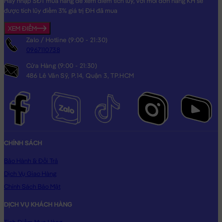
Hãy nhập SĐT mua hàng để xem điểm tích lũy, với mỗi đơn hàng KH sẽ
được tích lũy điểm 3% giá trị ĐH đã mua
XEM ĐIỂM
Zalo / Hotline (9:00 - 21:30)
0967110738
Cửa Hàng (9:00 - 21:30)
486 Lê Văn Sỹ, P.14, Quận 3, TP.HCM
CHÍNH SÁCH
Bảo Hành & Đổi Trả
Dịch Vụ Giao Hàng
Chính Sách Bảo Mật
DỊCH VỤ KHÁCH HÀNG