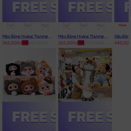
40cm
50cm
90cm
1m
40cm
50cm
90cm
1m
75cm
Mèo Bông Hoàng Thượng Cosplay Thỏ Hồng
Mèo Bông Hoàng Thượng Cosplay Panda
265,500đ
295,000đ
265,500đ
295,000đ
440,00
-10%
-10%
Mèo Bông Xám MIA lông mịn
Mèo Bông Xám MIA lông mịn đang nằm trong danh sách những
sản phẩm
Gấu Bông Mèo Bông
BÁN CHẠY và đang được các
bạn trẻ YÊU THÍCH NHẤT.
Mèo Bông Xám MIA lông mịn
được thiết kế với 1 kích thước Gấu
Bông lớn nhỏ khác nhau: 60cm
Cách đo Size Gấu Bông:
Gấu Ngồi (có chân): được đo từ đầu đến mông + từ
mông đến chân (Theo chữ L)
Gấu Dài: được đo từ đầu đến phần dài cuối cùng