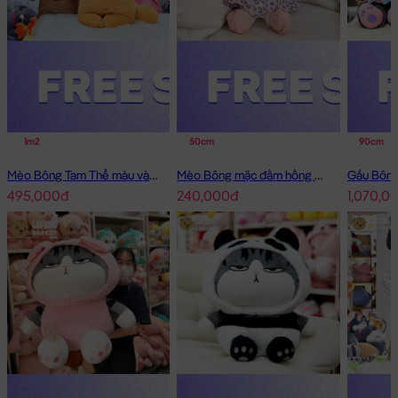
1m2
50cm
90cm
Mèo Bông Tam Thể màu vàng
Mèo Bông mặc đầm hồng má tim
495,000đ
240,000đ
1,070,0