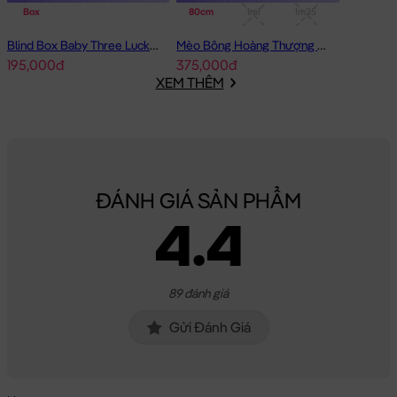
Box
80cm
1m1
1m25
Chất Liệu:
Mèo Bông Xám MIA lông mịn được làm từ chất liệu
Blind Box Baby Three Lucky Cat Mèo Thần Tài Baby Three
Mèo Bông Hoàng Thượng cosplay Capybara form dài
lông cao cấp, bên trong Gấu được nhồi 100% gòn trắng đàn hồi
195,000đ
375,000đ
tinh khiết, giúp Mèo Bông Xám MIA lông mịn rất căng bông, êm
XEM THÊM
ái và cực kì an toàn cho sức khỏe.
Hoàn Tiền - Tích Điểm:
Các Sản Phẩm
Gấu Bông Mèo Bông
khi
mua hàng bạn sẽ được đăng ký thông tin vào hệ thống, ngay
lập tức bạn sẽ được tích lũy điểm =
3%
giá trị đơn hàng đã mua
ĐÁNH GIÁ SẢN PHẨM
cho lần mua kế tiếp.
4.4
Bảo Hành:
Đặc biệt, với số điện thoại đã đăng ký, Gấu Bông của
bạn mua sẽ được bảo hành đường chỉ may trọn đời tại Shop.
Gấu của bạn bị bung chỉ? bạn cứ mang gấu đến cửa hàng &
89 đánh giá
cung cấp số di động là xong. Shop sẽ chăm sóc Gấu của bạn
Gửi Đánh Giá
tận tình.
Mèo Bông Xám MIA lông mịn
sẽ là món quà tặng vô cùng Dễ