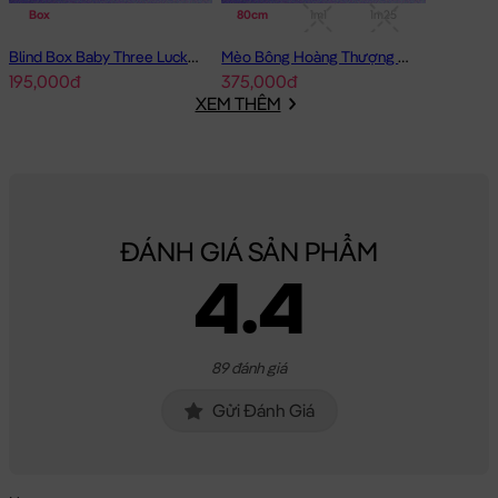
Box
80cm
1m1
1m25
Chất Liệu:
Mèo Bông Tam Thể Baby đeo yếm được làm từ chất
Blind Box Baby Three Lucky Cat Mèo Thần Tài Baby Three
Mèo Bông Hoàng Thượng cosplay Capybara form dài
liệu lông cao cấp, bên trong Gấu được nhồi 100% gòn trắng đàn
195,000đ
375,000đ
hồi tinh khiết, giúp Mèo Bông Tam Thể Baby đeo yếm rất căng
XEM THÊM
bông, êm ái và cực kì an toàn cho sức khỏe.
Hoàn Tiền - Tích Điểm:
Các Sản Phẩm
Gấu Bông Mèo Bông
khi
mua hàng bạn sẽ được đăng ký thông tin vào hệ thống, ngay
lập tức bạn sẽ được tích lũy điểm =
3%
giá trị đơn hàng đã mua
ĐÁNH GIÁ SẢN PHẨM
cho lần mua kế tiếp.
4.4
Bảo Hành:
Đặc biệt, với số điện thoại đã đăng ký, Gấu Bông của
bạn mua sẽ được bảo hành đường chỉ may trọn đời tại Shop.
Gấu của bạn bị bung chỉ? bạn cứ mang gấu đến cửa hàng &
89 đánh giá
cung cấp số di động là xong. Shop sẽ chăm sóc Gấu của bạn
Gửi Đánh Giá
tận tình.
Mèo Bông Tam Thể Baby đeo yếm
sẽ là món quà tặng vô cùng