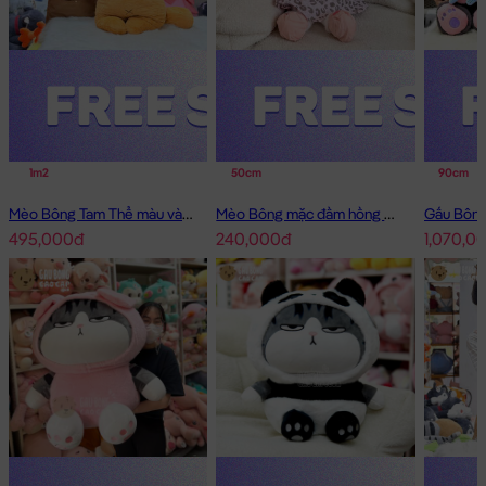
1m2
50cm
90cm
Mèo Bông Tam Thể màu vàng
Mèo Bông mặc đầm hồng má tim
495,000đ
240,000đ
1,070,0