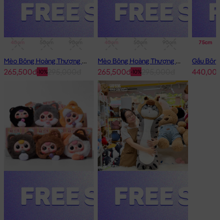
40cm
50cm
90cm
1m
40cm
50cm
90cm
1m
75cm
Mèo Bông Hoàng Thượng Cosplay Thỏ Hồng
Mèo Bông Hoàng Thượng Cosplay Panda
265,500đ
295,000đ
265,500đ
295,000đ
440,00
-10%
-10%
Mèo Bông Tam Thể Baby đeo yếm
Mèo Bông Tam Thể Baby đeo yếm đang nằm trong danh sách
những sản phẩm
Gấu Bông Mèo Bông
BÁN CHẠY và đang
được các bạn trẻ YÊU THÍCH NHẤT.
Mèo Bông Tam Thể Baby đeo yếm
được thiết kế với 1 kích thước
Gấu Bông lớn nhỏ khác nhau: 60cm
Cách đo Size Gấu Bông:
Gấu Ngồi (có chân): được đo từ đầu đến mông + từ
mông đến chân (Theo chữ L)
Gấu Dài: được đo từ đầu đến phần dài cuối cùng