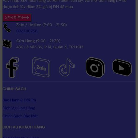
Hãy nhập SĐT mua hàng để xem điểm tích lũy, với mỗi đơn hàng KH sẽ
được tích lũy điểm 3% giá trị ĐH đã mua
XEM ĐIỂM
Zalo / Hotline (9:00 - 21:30)
0967110738
Cửa Hàng (9:00 - 21:30)
486 Lê Văn Sỹ, P.14, Quận 3, TP.HCM
CHÍNH SÁCH
Bảo Hành & Đổi Trả
Dịch Vụ Giao Hàng
Chính Sách Bảo Mật
DỊCH VỤ KHÁCH HÀNG