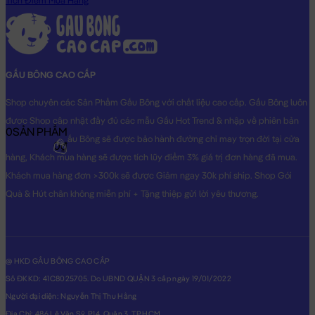
Tích Điểm Mua Hàng
GẤU BÔNG CAO CẤP
Shop chuyên các Sản Phẩm Gấu Bông với chất liệu cao cấp. Gấu Bông luôn
được Shop cập nhật đầy đủ các mẫu Gấu Hot Trend & nhập về phiên bản
0
SẢN PHẨM
Original nhất. Gấu Bông sẽ được bảo hành đường chỉ may trọn đời tại cửa
0₫
hàng, Khách mua hàng sẽ được tích lũy điểm 3% giá trị đơn hàng đã mua.
Khách mua hàng đơn >300k sẽ được Giảm ngay 30k phí ship. Shop Gói
Quà & Hút chân không miễn phí + Tặng thiệp gửi lời yêu thương.
@ HKD GẤU BÔNG CAO CẤP
Số ĐKKD: 41C8025705. Do UBND QUẬN 3 cấp ngày 19/01/2022
Người đại diện: Nguyễn Thị Thu Hằng
Địa Chỉ: 486 Lê Văn Sỹ, P14, Quận 3, TP.HCM