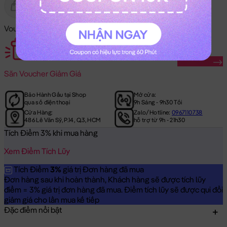
Gửi Tặng
Hết Hàng
Voucher Mã Khuyến Mãi:
Săn Ngay
Săn
Voucher Giảm Giá
Bảo Hành Gấu tại Shop
Mở cửa:
qua số điện thoại
9h Sáng - 9h30 Tối
Cửa Hàng:
Zalo/Hotline:
0967110738
486 Lê Văn Sỹ, P.14, Q.3, HCM
hỗ trợ từ 9h - 21h30
Tích Điểm 3% khi mua hàng
Xem Điểm Tích Lũy
Tích Điểm
3%
giá trị Đơn hàng đã mua
Đơn hàng sau khi hoàn thành, Khách hàng sẽ được tích lũy
điểm = 3% giá trị đơn hàng đã mua. Điểm tích lũy sẽ được qui đổi
giảm giá cho lần mua kế tiếp
Đặc điểm nổi bật