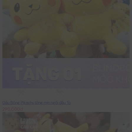
65cm
75cm
Gấu Bông Pikachu lông mịn ngồi đầu To
290,000đ