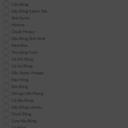
Cáo Bông
Gấu Bông Kakao Talk
Bình Nước
Minions
Chuột Mickey
Gấu Bông Sinh Nhật
Blind Box
Thỏ bông Cony
Cà Rốt Bông
Cá Voi Bông
Gấu Teddy Vintage
Báo Hồng
Sóc Bông
Gối ngủ Văn Phòng
Cá Sấu Bông
Gấu Bông Labubu
Chuối Bông
Dưa Hấu Bông
Cá Bông