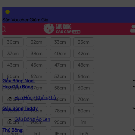
Lọc theo Giá SP:
10k
-
3.0tr
Giá
Săn Voucher Giảm Giá
Kích thước
30cm
32cm
33cm
35cm
37cm
38cm
40cm
42cm
43cm
45cm
47cm
48cm
50cm
52cm
53cm
54cm
Gấu Bông Noel
Hoa Gấu Bông
55cm
57cm
58cm
60cm
Hoa Hồng Khổng Lồ
63cm
65cm
68cm
70cm
Gấu Bông Teddy
72cm
75cm
78cm
80cm
Gấu Bông Áo Len
85cm
90cm
95cm
1m
Thú Bông
105cm
1m1
115cm
1m15