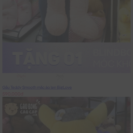
105cm
75cm
Gấu Teddy Smooth mặc áo len BigLove
590,000đ