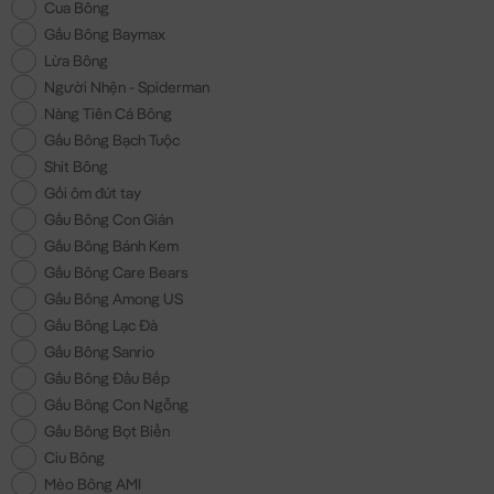
Cua Bông
Gấu Bông Baymax
Lừa Bông
Người Nhện - Spiderman
Nàng Tiên Cá Bông
Gấu Bông Bạch Tuộc
Shit Bông
Gối ôm đút tay
Gấu Bông Con Gián
Gấu Bông Bánh Kem
Gấu Bông Care Bears
Gấu Bông Among US
Gấu Bông Lạc Đà
Gấu Bông Sanrio
Gấu Bông Đầu Bếp
Gấu Bông Con Ngỗng
Gấu Bông Bọt Biển
Ciu Bông
Mèo Bông AMI