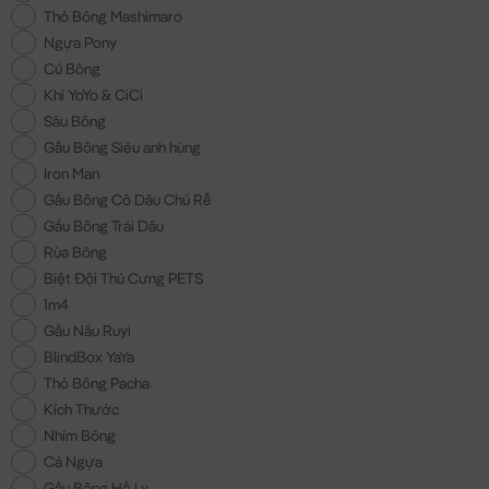
Thỏ Bông Mashimaro
Ngựa Pony
Cú Bông
Khỉ YoYo & CiCi
Sâu Bông
Gấu Bông Siêu anh hùng
Iron Man
Gấu Bông Cô Dâu Chú Rễ
Gấu Bông Trái Dâu
Rùa Bông
Biệt Đội Thú Cưng PETS
1m4
Gấu Nâu Ruyi
BlindBox YaYa
Thỏ Bông Pacha
Kích Thước
Nhím Bông
Cá Ngựa
Gấu Bông Hồ Ly