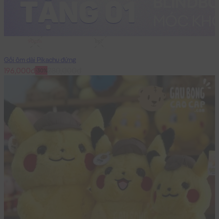
90cm
1m1
Gối ôm dài Pikachu đứng
196,000đ
280,000đ
-30%