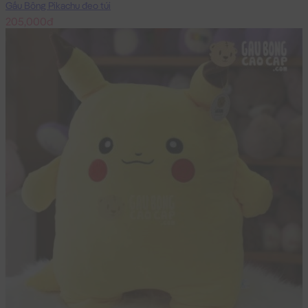
Gấu Bông Pikachu đeo túi
205,000đ