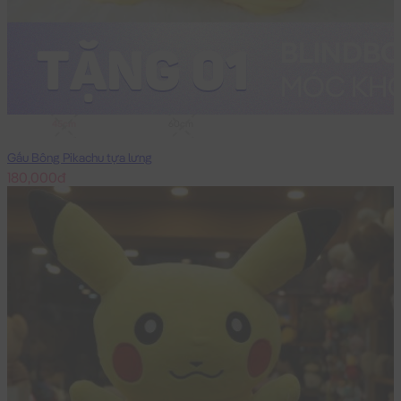
45cm
60cm
Gấu Bông Pikachu tựa lưng
180,000đ