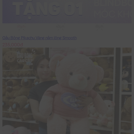
50cm
65cm
85cm
Gấu Bông Pikachu Vàng nằm lông Smooth
235,000đ