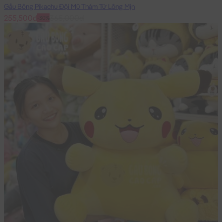
Gấu Bông Pikachu Đội Mũ Thám Tử Lông Mịn
255,500đ
365,000đ
-30%