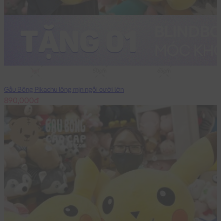
1m1
50cm
65cm
Gấu Bông Pikachu lông mịn ngồi cười lớn
890,000đ