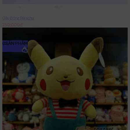
50cm
60cm
Gấu Bông Pikachu
250,000đ
0
SẢN PHẨM
0₫