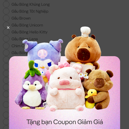
Gấu Bông Khủng Long
Gấu Bông Tốt Nghiệp
Gấu Brown
Gấu Bông Unicorn
Gấu Bông Hello Kitty
Gấu Bông Lena
Chim Cánh Cụt
Gấu Bông 200k
Gấu Bông Đồ Ăn
Gấu Bông Doremon
Gấu Bông tặng Bé Trai
Gấu Bông Lotso
Gấu Bông Shin - Món quà cho các bé
Voi Bông
Gấu Bông Totoro - mẫu gấu bông hot nhất
hiện nay
Chó Bông Husky
Gấu We Bare Bear
Balo & Túi Xách Gấu Bông