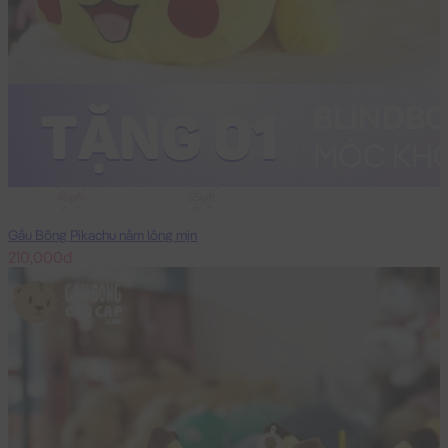
40cm
55cm
Gấu Bông Pikachu nằm lông mịn
210,000đ