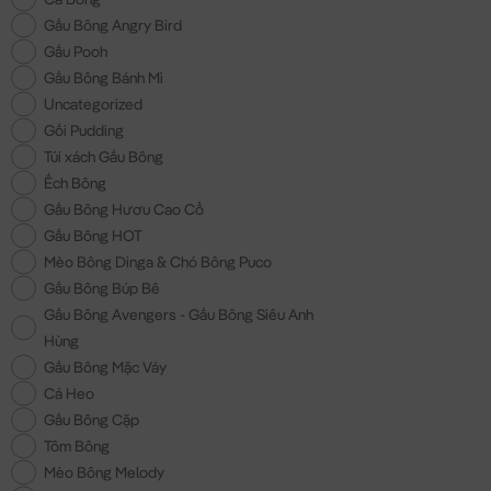
Gấu Bông Angry Bird
Gấu Pooh
Gấu Bông Bánh Mì
Uncategorized
Gối Pudding
Túi xách Gấu Bông
Ếch Bông
Gấu Bông Hươu Cao Cổ
Gấu Bông HOT
Mèo Bông Dinga & Chó Bông Puco
Gấu Bông Búp Bê
Gấu Bông Avengers - Gấu Bông Siêu Anh
Hùng
Gấu Bông Mặc Váy
Cá Heo
Gấu Bông Cặp
Tôm Bông
Mèo Bông Melody