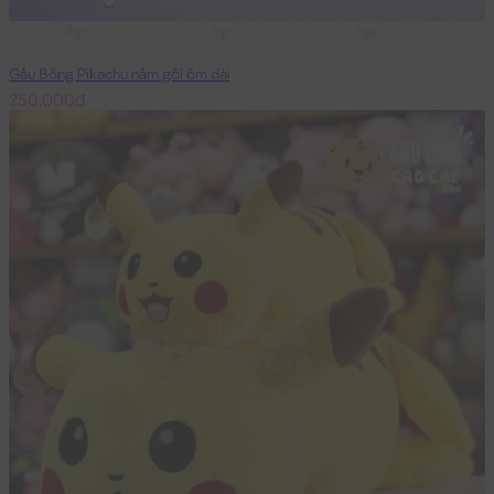
85cm
1m1
1m3
Gấu Bông Pikachu nằm gối ôm dài
250,000đ