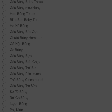
Gấu Bông Baby Three
Gấu Bông màu Hồng
Heo Bông Tiktok
BlindBox Baby Three
Hà Mã Bông
Gấu Bông Bắc Cực
Chuột Bông Hamster
Cá Mập Bông
Gà Bông
Gấu Bông Bựa
Gấu Bông Biết Chạy
Gấu Bông Trái Bơ
Gấu Bông Rilakkuma
Thỏ Bông Cinnamoroll
Gấu Bông Trà Sữa
Sư Tử Bông
Rái Cá Bông
Ngựa Bông
Phụ Kiện