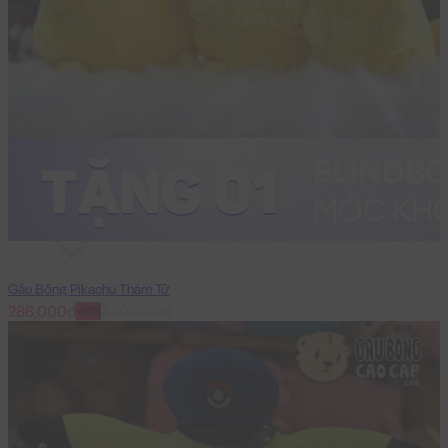
55cm
Gấu Bông Pikachu Thám Tử
288,000đ
360,000đ
-20%