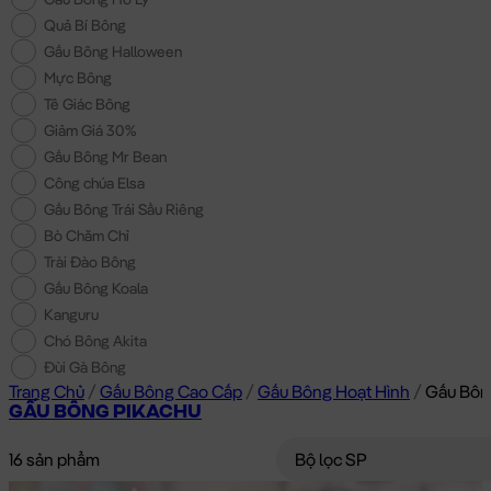
Quả Bí Bông
Gấu Bông Halloween
Mực Bông
Tê Giác Bông
Giảm Giá 30%
Gấu Bông Mr Bean
Công chúa Elsa
Gấu Bông Trái Sầu Riêng
Bò Chăm Chỉ
Trài Đào Bông
Gấu Bông Koala
Kanguru
Chó Bông Akita
Đùi Gà Bông
Trang Chủ
/
Gấu Bông Cao Cấp
/
Gấu Bông Hoạt Hình
/
Gấu Bôn
GẤU BÔNG PIKACHU
16 sản phẩm
Bộ lọc SP