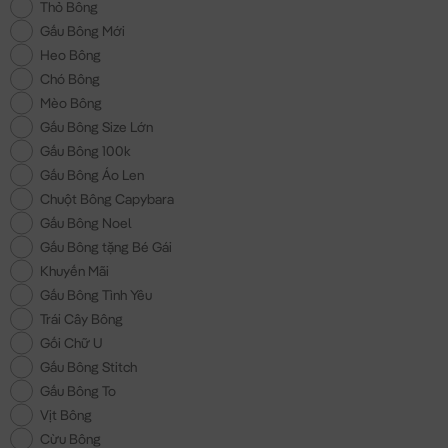
Thỏ Bông
Gấu Bông Mới
Heo Bông
Chó Bông
Mèo Bông
Gấu Bông Size Lớn
Gấu Bông 100k
Gấu Bông Áo Len
Chuột Bông Capybara
Gấu Bông Noel
Gấu Bông tặng Bé Gái
Khuyến Mãi
Gấu Bông Tình Yêu
Trái Cây Bông
Gối Chữ U
Gấu Bông Stitch
Gấu Bông To
Vịt Bông
Cừu Bông