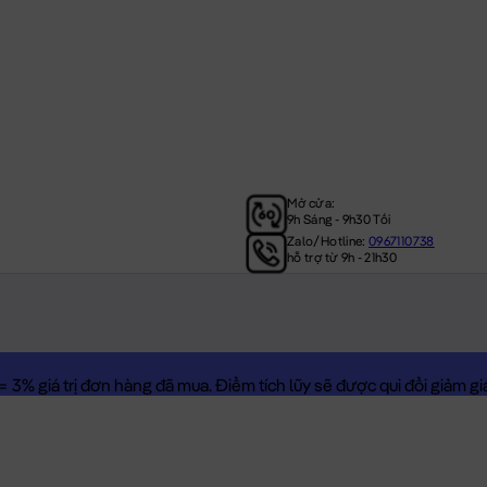
Mở cửa:
9h Sáng - 9h30 Tối
Zalo/Hotline:
0967110738
hỗ trợ từ 9h - 21h30
3% giá trị đơn hàng đã mua. Điểm tích lũy sẽ được qui đổi giảm giá