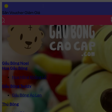
Trang Chủ
/
Gấu Bông Cao Cấp
/
Gấu Bông Hoạt Hình
/
Gấu Bôn
Săn Voucher Giảm Giá
Gấu Bông Noel
Hoa Gấu Bông
Hoa Hồng Khổng Lồ
Gấu Bông Teddy
Gấu Bông Áo Len
Thú Bông