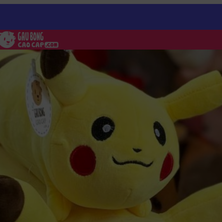
g Pikachu
/
Gấu Bông Pikachu nằm gối ôm dài