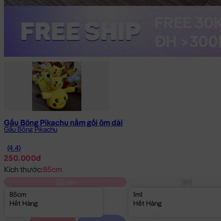
Gấu Bông Pikachu nằm gối ôm dài
Gấu Bông Pikachu
(4.4)
250.000đ
Kích thước:
85cm
85cm
1m1
85cm
1m1
Hết Hàng
Hết Hàng