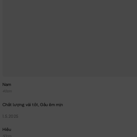
Nam
40cm
Chất lượng vải tốt, Gấu êm mịn
1.5.2025
Hiếu
50cm