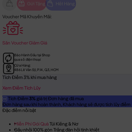
Gửi Tặng
Hết Hàng
Voucher Mã Khuyến Mãi:
Săn
Voucher Giảm Giá
Bảo Hành Gấu tại Shop
qua số điện thoại
Cửa Hàng:
486 Lê Văn Sỹ, P.14, Q.3, HCM
Tích Điểm 3% khi mua hàng
Xem Điểm Tích Lũy
Tích Điểm
3%
giá trị Đơn hàng đã mua
Đơn hàng sau khi hoàn thành, Khách hàng sẽ được tích lũy điểm = 
Đặc điểm nổi bật
Miễn Phí Gói Quà
Túi Kiếng & Nơ
Gấu nhồi 100% gòn Trắng đàn hồi tinh khiết