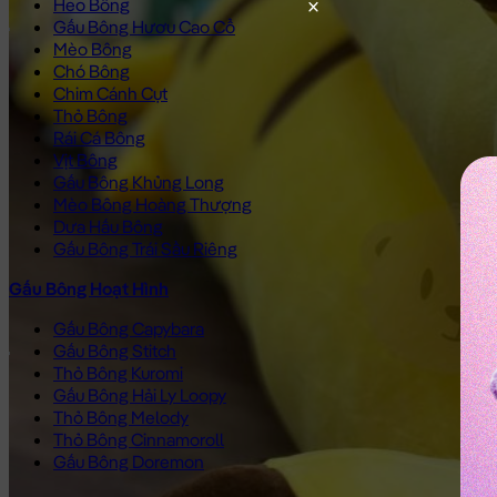
Heo Bông
Gấu Bông Hươu Cao Cổ
Mèo Bông
Chó Bông
Chim Cánh Cụt
Thỏ Bông
Rái Cá Bông
Vịt Bông
Gấu Bông Khủng Long
Mèo Bông Hoàng Thượng
Dưa Hấu Bông
Gấu Bông Trái Sầu Riêng
Gấu Bông Hoạt Hình
Gấu Bông Capybara
Gấu Bông Stitch
Thỏ Bông Kuromi
Gấu Bông Hải Ly Loopy
Thỏ Bông Melody
Thỏ Bông Cinnamoroll
Gấu Bông Doremon