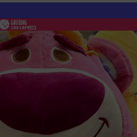
g Lotso
/
Gấu Bông Lotso cosplay Hoa Hướng Dương