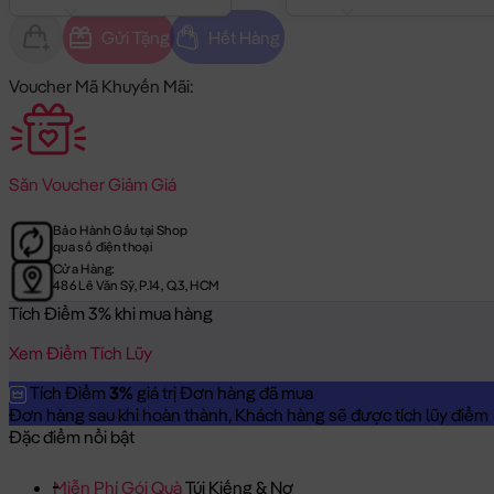
Gửi Tặng
Hết Hàng
Voucher Mã Khuyến Mãi:
Săn
Voucher Giảm Giá
Bảo Hành Gấu tại Shop
qua số điện thoại
Cửa Hàng:
486 Lê Văn Sỹ, P.14, Q.3, HCM
Tích Điểm 3% khi mua hàng
Xem Điểm Tích Lũy
Tích Điểm
3%
giá trị Đơn hàng đã mua
Đơn hàng sau khi hoàn thành, Khách hàng sẽ được tích lũy điểm = 
Đặc điểm nổi bật
Miễn Phí Gói Quà
Túi Kiếng & Nơ