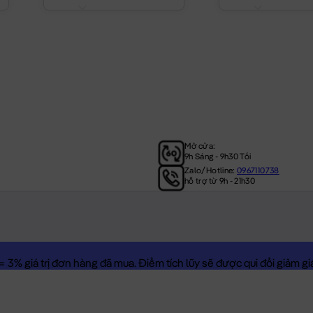
Mở cửa:
9h Sáng - 9h30 Tối
Zalo/Hotline:
0967110738
hỗ trợ từ 9h - 21h30
3% giá trị đơn hàng đã mua. Điểm tích lũy sẽ được qui đổi giảm giá