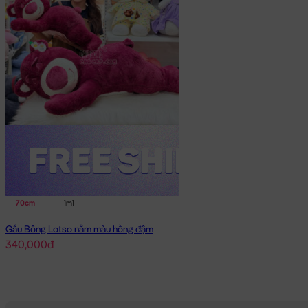
70cm
1m1
Gấu Bông Lotso nằm màu hồng đậm
340,000đ