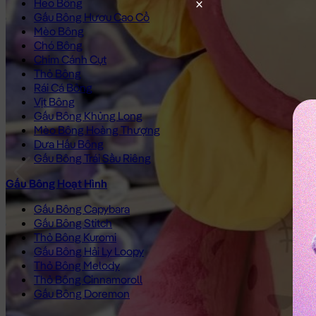
Heo Bông
Gấu Bông Hươu Cao Cổ
Mèo Bông
Chó Bông
Chim Cánh Cụt
Thỏ Bông
Rái Cá Bông
Vịt Bông
Gấu Bông Khủng Long
Mèo Bông Hoàng Thượng
Dưa Hấu Bông
Gấu Bông Trái Sầu Riêng
Gấu Bông Hoạt Hình
Gấu Bông Capybara
Gấu Bông Stitch
Thỏ Bông Kuromi
Gấu Bông Hải Ly Loopy
Thỏ Bông Melody
Thỏ Bông Cinnamoroll
Gấu Bông Doremon