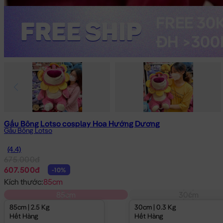
Gấu Bông Lotso cosplay Hoa Hướng Dương
Gấu Bông Lotso
(4.4)
675.000đ
607.500đ
-10%
Kích thước:
85cm
85cm
30cm
85cm | 2.5 Kg
30cm | 0.3 Kg
Hết Hàng
Hết Hàng