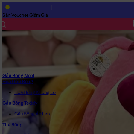
Trang Chủ
/
Gấu Bông Cao Cấp
/
Gấu Bông Hoạt Hình
/
Gấu Bôn
Săn Voucher Giảm Giá
Gấu Bông Noel
Hoa Gấu Bông
Hoa Hồng Khổng Lồ
Gấu Bông Teddy
Gấu Bông Áo Len
Thú Bông