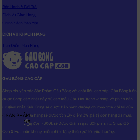
Bảo Hành & Đổi Trả
Dịch Vụ Giao Hàng
Chính Sách Bảo Mật
DỊCH VỤ KHÁCH HÀNG
Túi xách Gấu Bông Lotso đeo chéo
Tích Điểm Mua Hàng
GẤU BÔNG CAO CẤP
Shop chuyên các Sản Phẩm Gấu Bông với chất liệu cao cấp. Gấu Bông luôn
được Shop cập nhật đầy đủ các mẫu Gấu Hot Trend & nhập về phiên bản
Original nhất. Gấu Bông sẽ được bảo hành đường chỉ may trọn đời tại cửa
0
SẢN PHẨM
hàng, Khách mua hàng sẽ được tích lũy điểm 3% giá trị đơn hàng đã mua.
0₫
Khách mua hàng đơn >300k sẽ được Giảm ngay 30k phí ship. Shop Gói
Quà & Hút chân không miễn phí + Tặng thiệp gửi lời yêu thương.