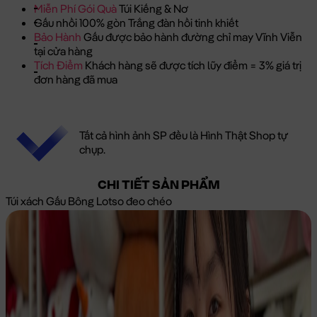
Miễn Phí Gói Quà
Túi Kiếng & Nơ
Gấu nhồi 100% gòn Trắng đàn hồi tinh khiết
Bảo Hành
Gấu được bảo hành đường chỉ may Vĩnh Viễn
tại cửa hàng
Tích Điểm
Khách hàng sẽ được tích lũy điểm = 3% giá trị
đơn hàng đã mua
Tất cả hình ảnh SP đều là Hình Thật Shop tự
chụp.
CHI TIẾT SẢN PHẨM
Túi xách Gấu Bông Lotso đeo chéo