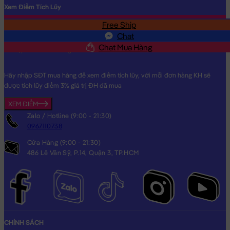
Xem Điểm Tích Lũy
Free Ship
SĐT
Chat
Chat Mua Hàng
Hãy nhập SĐT mua hàng để xem điểm tích lũy, với mỗi đơn hàng KH sẽ
được tích lũy điểm 3% giá trị ĐH đã mua
XEM ĐIỂM
Zalo / Hotline (9:00 - 21:30)
0967110738
Cửa Hàng (9:00 - 21:30)
486 Lê Văn Sỹ, P.14, Quận 3, TP.HCM
CHÍNH SÁCH