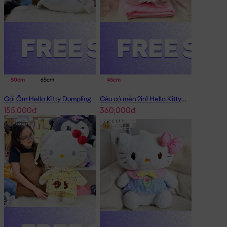
50cm
65cm
45cm
Gối Ôm Hello Kitty Dumpling
Gấu có mền 2in1 Hello Kitty mặc đầm voal
155,000đ
360,000đ