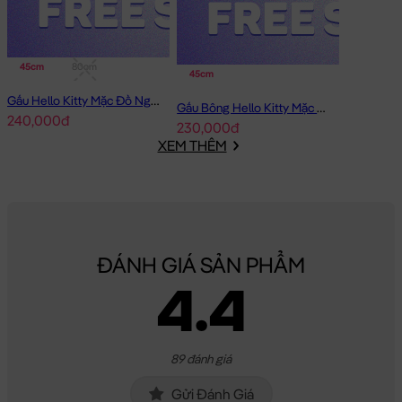
45cm
80cm
45cm
Gấu Hello Kitty Mặc Đồ Ngủ Thêu Sao
Gấu Bông Hello Kitty Mặc Đầm Caro Thêu Tulip
240,000đ
230,000đ
XEM THÊM
ĐÁNH GIÁ SẢN PHẨM
4.4
89 đánh giá
Gửi Đánh Giá