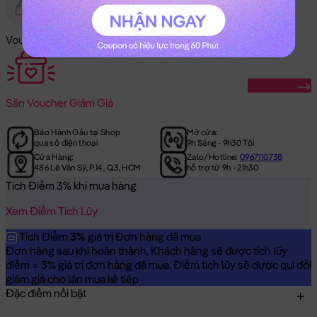
Gửi Tặng
Hết Hàng
Voucher Mã Khuyến Mãi:
Săn Ngay
Săn
Voucher Giảm Giá
Bảo Hành Gấu tại Shop
Mở cửa:
qua số điện thoại
9h Sáng - 9h30 Tối
Cửa Hàng:
Zalo/Hotline:
0967110738
486 Lê Văn Sỹ, P.14, Q.3, HCM
hỗ trợ từ 9h - 21h30
Tích Điểm 3% khi mua hàng
Xem Điểm Tích Lũy
Tích Điểm
3%
giá trị Đơn hàng đã mua
Đơn hàng sau khi hoàn thành, Khách hàng sẽ được tích lũy
điểm = 3% giá trị đơn hàng đã mua. Điểm tích lũy sẽ được qui đổi
giảm giá cho lần mua kế tiếp
Đặc điểm nổi bật