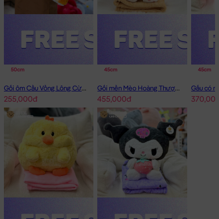
50cm
45cm
45cm
Gối ôm Cầu Vồng Lông Cừu Sky Babies
Gối mền Mèo Hoàng Thượng cosplay Capybara
255,000đ
455,000đ
370,00