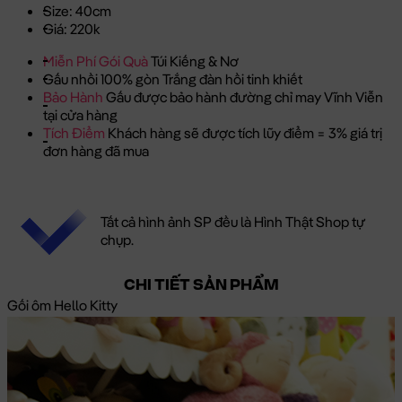
Size: 40cm
Giá: 220k
Miễn Phí Gói Quà
Túi Kiếng & Nơ
Gấu nhồi 100% gòn Trắng đàn hồi tinh khiết
Bảo Hành
Gấu được bảo hành đường chỉ may Vĩnh Viễn
tại cửa hàng
Tích Điểm
Khách hàng sẽ được tích lũy điểm = 3% giá trị
đơn hàng đã mua
Tất cả hình ảnh SP đều là Hình Thật Shop tự
chụp.
CHI TIẾT SẢN PHẨM
Gối ôm Hello Kitty