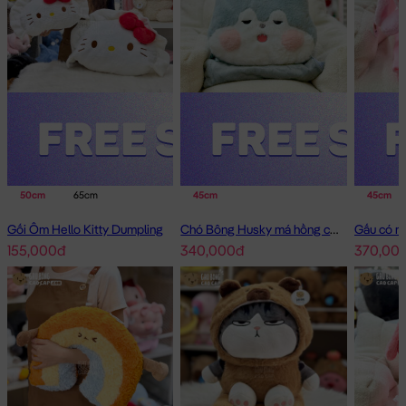
50cm
65cm
45cm
45cm
Gối Ôm Hello Kitty Dumpling
Chó Bông Husky má hồng có mền 2in1
155,000đ
340,000đ
370,00