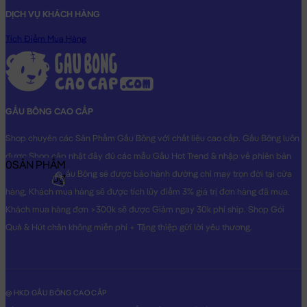
DỊCH VỤ KHÁCH HÀNG
Tích Điểm Mua Hàng
GẤU BÔNG CAO CẤP
Shop chuyên các Sản Phẩm Gấu Bông với chất liệu cao cấp. Gấu Bông luôn
được Shop cập nhật đầy đủ các mẫu Gấu Hot Trend & nhập về phiên bản
0
SẢN PHẨM
Original nhất. Gấu Bông sẽ được bảo hành đường chỉ may trọn đời tại cửa
0₫
hàng, Khách mua hàng sẽ được tích lũy điểm 3% giá trị đơn hàng đã mua.
Khách mua hàng đơn >300k sẽ được Giảm ngay 30k phí ship. Shop Gói
Quà & Hút chân không miễn phí + Tặng thiệp gửi lời yêu thương.
@ HKD GẤU BÔNG CAO CẤP