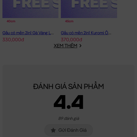
40cm
45cm
Gấu có mền 2in1 Gà Vàng Lông Smooth
Gấu có mền 2in1 Kuromi Ôm Dâu
330,000đ
370,000đ
XEM THÊM
ĐÁNH GIÁ SẢN PHẨM
4.4
89 đánh giá
Gửi Đánh Giá