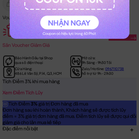
Gửi Tặng
Hết Hàng
Voucher Mã Khuyến Mãi:
Săn Ngay
Săn
Voucher Giảm Giá
Bảo Hành Gấu tại Shop
Mở cửa:
qua số điện thoại
9h Sáng - 9h30 Tối
Cửa Hàng:
Zalo/Hotline:
0967110738
486 Lê Văn Sỹ, P.14, Q.3, HCM
hỗ trợ từ 9h - 21h30
Tích Điểm 3% khi mua hàng
Xem Điểm Tích Lũy
Tích Điểm
3%
giá trị Đơn hàng đã mua
Đơn hàng sau khi hoàn thành, Khách hàng sẽ được tích lũy
điểm = 3% giá trị đơn hàng đã mua. Điểm tích lũy sẽ được qui đổi
giảm giá cho lần mua kế tiếp
Đặc điểm nổi bật