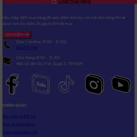
Chat Mua Hàng
Hãy nhập SĐT mua hàng để xem điểm tích lũy, với mỗi đơn hàng KH sẽ
được tích lũy điểm 3% giá trị ĐH đã mua
XEM ĐIỂM
Zalo / Hotline (9:00 - 21:30)
0967110738
Cửa Hàng (9:00 - 21:30)
486 Lê Văn Sỹ, P.14, Quận 3, TP.HCM
CHÍNH SÁCH
Bảo Hành & Đổi Trả
Dịch Vụ Giao Hàng
Chính Sách Bảo Mật