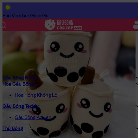
Trang Chủ
/
Gấu Bông Cao Cấp
/
Gấu Bông
/
Gấu Bông Size Nh
Săn Voucher Giảm Giá
Gấu Bông Noel
Hoa Gấu Bông
Hoa Hồng Khổng Lồ
Gấu Bông Teddy
Gấu Bông Áo Len
Thú Bông