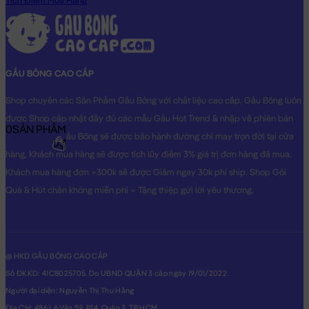
Tích Điểm Mua Hàng
GẤU BÔNG CAO CẤP
Shop chuyên các Sản Phẩm Gấu Bông với chất liệu cao cấp. Gấu Bông luôn
được Shop cập nhật đầy đủ các mẫu Gấu Hot Trend & nhập về phiên bản
0
SẢN PHẨM
Original nhất. Gấu Bông sẽ được bảo hành đường chỉ may trọn đời tại cửa
0₫
hàng, Khách mua hàng sẽ được tích lũy điểm 3% giá trị đơn hàng đã mua.
Khách mua hàng đơn >300k sẽ được Giảm ngay 30k phí ship. Shop Gói
Quà & Hút chân không miễn phí + Tặng thiệp gửi lời yêu thương.
@ HKD GẤU BÔNG CAO CẤP
Số ĐKKD: 41C8025705. Do UBND QUẬN 3 cấp ngày 19/01/2022
Người đại diện: Nguyễn Thị Thu Hằng
Địa Chỉ: 486 Lê Văn Sỹ, P14, Quận 3, TP.HCM