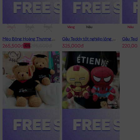
40cm
50cm
90cm
1m
Vàng
Nâu
Nâu
Mèo Bông Hoàng Thượng Cosplay Panda
Gấu Teddy tốt nghiệp lông xù 50cm
265,500đ
295,000đ
325,000đ
220,00
-10%