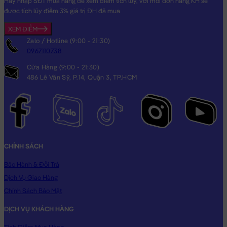
Hãy nhập SĐT mua hàng để xem điểm tích lũy, với mỗi đơn hàng KH sẽ
được tích lũy điểm 3% giá trị ĐH đã mua
XEM ĐIỂM
Zalo / Hotline (9:00 - 21:30)
0967110738
Cửa Hàng (9:00 - 21:30)
486 Lê Văn Sỹ, P.14, Quận 3, TP.HCM
CHÍNH SÁCH
Bảo Hành & Đổi Trả
Dịch Vụ Giao Hàng
Chính Sách Bảo Mật
DỊCH VỤ KHÁCH HÀNG