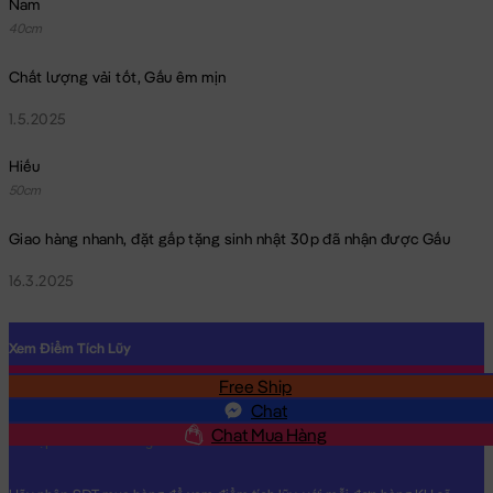
Nam
Trà Sữa bông mắt biểu cảm size nhỏ
40cm
Chất lượng vải tốt, Gấu êm mịn
1.5.2025
Hiếu
50cm
Giao hàng nhanh, đặt gấp tặng sinh nhật 30p đã nhận được Gấu
16.3.2025
Xem Điểm Tích Lũy
Free Ship
SĐT
Chat
Chat Mua Hàng