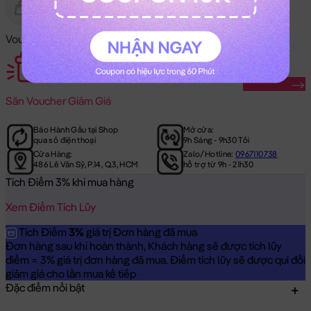
Gửi Tặng
Hết Hàng
Voucher Mã Khuyến Mãi:
Săn Ngay
Săn
Voucher Giảm Giá
Bảo Hành Gấu tại Shop
Mở cửa:
qua số điện thoại
9h Sáng - 9h30 Tối
Cửa Hàng:
Zalo/Hotline:
0967110738
486 Lê Văn Sỹ, P.14, Q.3, HCM
hỗ trợ từ 9h - 21h30
Tích Điểm 3% khi mua hàng
Xem Điểm Tích Lũy
Tích Điểm
3%
giá trị Đơn hàng đã mua
Đơn hàng sau khi hoàn thành, Khách hàng sẽ được tích lũy
điểm = 3% giá trị đơn hàng đã mua. Điểm tích lũy sẽ được qui đổi
giảm giá cho lần mua kế tiếp
Đặc điểm nổi bật