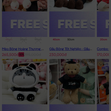
40cm
50cm
90cm
1m
40cm
50cm
20cm
Mèo Bông Hoàng Thượng Cosplay Thỏ Hồng
Gấu Bông Tốt Nghiệp - Gấu Teddy tốt nghiệp lông xù màu Nâu
265,500đ
295,000đ
230,000đ
170,000
-10%