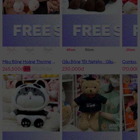
40cm
50cm
90cm
1m
40cm
50cm
20cm
Mèo Bông Hoàng Thượng Cosplay Thỏ Hồng
Gấu Bông Tốt Nghiệp - Gấu Teddy tốt nghiệp lông xù màu Nâu
265,500đ
295,000đ
230,000đ
170,000
-10%