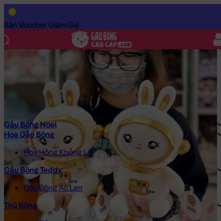
Trang Chủ
/
Gấu Bông Cao Cấp
/
Gấu Bông
/
Gấu Bông Size Nh
Săn Voucher Giảm Giá
Gấu Bông Noel
Hoa Gấu Bông
Hoa Hồng Khổng Lồ
Gấu Bông Teddy
Gấu Bông Áo Len
Thú Bông