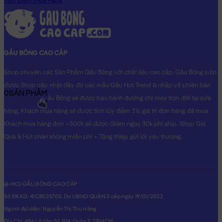
Tích Điểm Mua Hàng
hình THẬT do Shop TỰ CHỤP.
GẤU BÔNG CAO CẤP
Shop chuyên các Sản Phẩm Gấu Bông với chất liệu cao cấp. Gấu Bông luôn
được Shop cập nhật đầy đủ các mẫu Gấu Hot Trend & nhập về phiên bản
0
SẢN PHẨM
Original nhất. Gấu Bông sẽ được bảo hành đường chỉ may trọn đời tại cửa
0₫
hàng, Khách mua hàng sẽ được tích lũy điểm 3% giá trị đơn hàng đã mua.
Khách mua hàng đơn >300k sẽ được Giảm ngay 30k phí ship. Shop Gói
Quà & Hút chân không miễn phí + Tặng thiệp gửi lời yêu thương.
@ HKD GẤU BÔNG CAO CẤP
Số ĐKKD: 41C8025705. Do UBND QUẬN 3 cấp ngày 19/01/2022
Người đại diện: Nguyễn Thị Thu Hằng
Địa Chỉ: 486 Lê Văn Sỹ, P14, Quận 3, TP.HCM