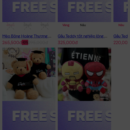
40cm
50cm
90cm
1m
Vàng
Nâu
Nâu
Mèo Bông Hoàng Thượng Cosplay Panda
Gấu Teddy tốt nghiệp lông xù 50cm
265,500đ
295,000đ
325,000đ
220,00
-10%