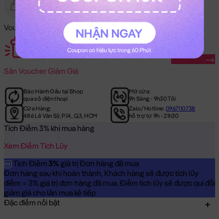
Gửi Tặng
Hết Hàng
Voucher Mã Khuyến Mãi:
Săn Ngay
Săn
Voucher Giảm Giá
Bảo Hành Gấu tại Shop
Mở cửa:
qua số điện thoại
9h Sáng - 9h30 Tối
Cửa Hàng:
Zalo/Hotline:
0967110738
486 Lê Văn Sỹ, P.14, Q.3, HCM
hỗ trợ từ 9h - 21h30
Tích Điểm 3% khi mua hàng
Xem Điểm Tích Lũy
Tích Điểm
3%
giá trị Đơn hàng đã mua
Đơn hàng sau khi hoàn thành, Khách hàng sẽ được tích lũy
điểm = 3% giá trị đơn hàng đã mua. Điểm tích lũy sẽ được qui đổi
giảm giá cho lần mua kế tiếp
Đặc điểm nổi bật