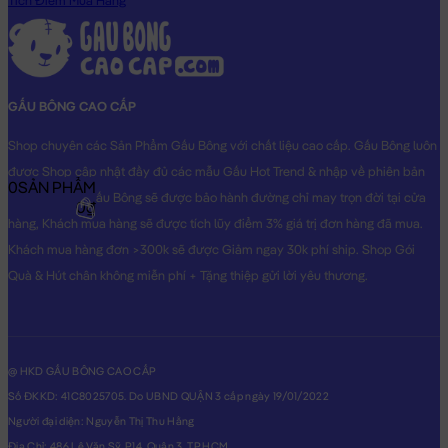
Tích Điểm Mua Hàng
GẤU BÔNG CAO CẤP
Shop chuyên các Sản Phẩm Gấu Bông với chất liệu cao cấp. Gấu Bông luôn
được Shop cập nhật đầy đủ các mẫu Gấu Hot Trend & nhập về phiên bản
0
SẢN PHẨM
Original nhất. Gấu Bông sẽ được bảo hành đường chỉ may trọn đời tại cửa
0₫
hàng, Khách mua hàng sẽ được tích lũy điểm 3% giá trị đơn hàng đã mua.
Khách mua hàng đơn >300k sẽ được Giảm ngay 30k phí ship. Shop Gói
Quà & Hút chân không miễn phí + Tặng thiệp gửi lời yêu thương.
@ HKD GẤU BÔNG CAO CẤP
Số ĐKKD: 41C8025705. Do UBND QUẬN 3 cấp ngày 19/01/2022
Người đại diện: Nguyễn Thị Thu Hằng
Địa Chỉ: 486 Lê Văn Sỹ, P14, Quận 3, TP.HCM