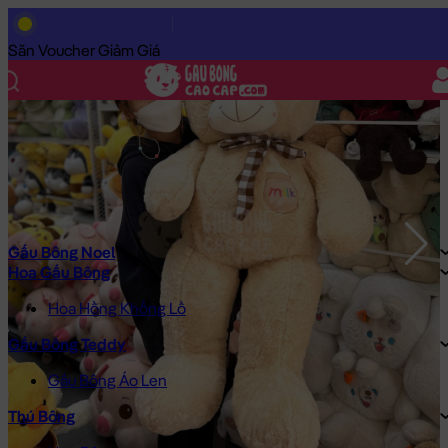
Trang Chủ
/
Gấu Bông Cao Cấp
/
Gấu Bông
/
Gấu Bông Teddy
/
Săn Voucher Giảm Giá
Gấu Bông Noel
Hoa Gấu Bông
Hoa Hồng Khổng Lồ
Gấu Bông Teddy
Gấu Bông Áo Len
Thú Bông