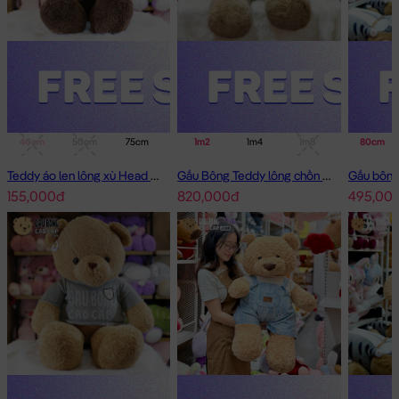
40cm
50cm
75cm
1m
1m2
1m4
1m4
1m8
80cm
Teddy áo len lông xù Head and Tales
Gấu Bông Teddy lông chồn cao cấp
155,000đ
820,000đ
495,00