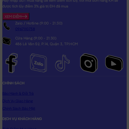
Hãy nhập SĐT mua hàng để xem điểm tích lũy, với mỗi đơn hàng KH sẽ
được tích lũy điểm 3% giá trị ĐH đã mua
XEM ĐIỂM
Zalo / Hotline (9:00 - 21:30)
0967110738
Cửa Hàng (9:00 - 21:30)
486 Lê Văn Sỹ, P.14, Quận 3, TP.HCM
CHÍNH SÁCH
Bảo Hành & Đổi Trả
Dịch Vụ Giao Hàng
Chính Sách Bảo Mật
DỊCH VỤ KHÁCH HÀNG