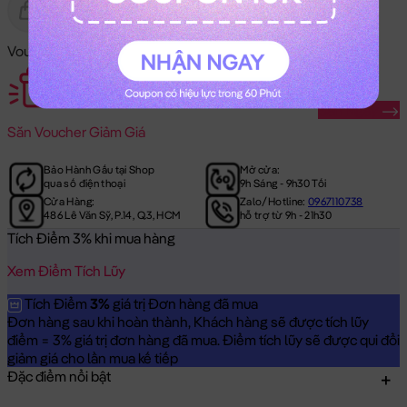
Gửi Tặng
Hết Hàng
Voucher Mã Khuyến Mãi:
Săn Ngay
Săn
Voucher Giảm Giá
Bảo Hành Gấu tại Shop
Mở cửa:
qua số điện thoại
9h Sáng - 9h30 Tối
Cửa Hàng:
Zalo/Hotline:
0967110738
486 Lê Văn Sỹ, P.14, Q.3, HCM
hỗ trợ từ 9h - 21h30
Tích Điểm 3% khi mua hàng
Xem Điểm Tích Lũy
Tích Điểm
3%
giá trị Đơn hàng đã mua
Đơn hàng sau khi hoàn thành, Khách hàng sẽ được tích lũy
điểm = 3% giá trị đơn hàng đã mua. Điểm tích lũy sẽ được qui đổi
giảm giá cho lần mua kế tiếp
Đặc điểm nổi bật