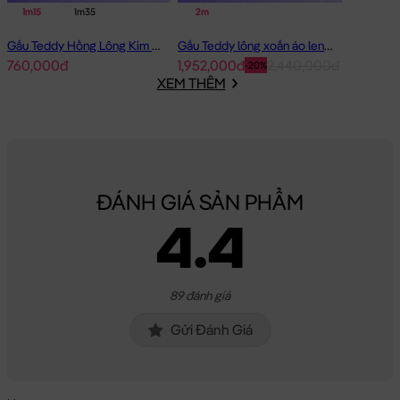
1m15
1m35
2m
Gấu Teddy Hồng Lông Kim Chồn Đeo Nơ Hồng Pink Girl
Gấu Teddy lông xoắn áo len Choco 2m - Hàng Nhập
760,000đ
1,952,000đ
2,440,000đ
-20%
XEM THÊM
Teddy Smooth Đeo Nơ ngực thêu Bình Sữa
ĐÁNH GIÁ SẢN PHẨM
4.4
89 đánh giá
Gửi Đánh Giá