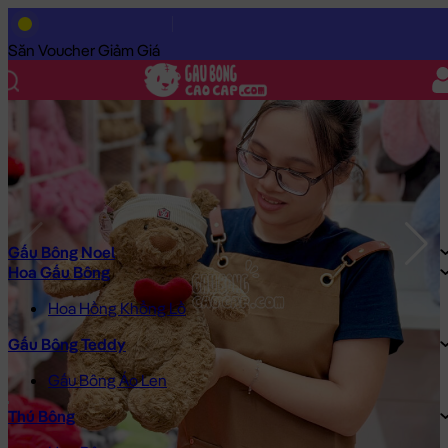
Trang Chủ
/
Gấu Bông Cao Cấp
/
Gấu Bông
/
Gấu Bông Teddy
/
Săn Voucher Giảm Giá
Gấu Bông Noel
Hoa Gấu Bông
Hoa Hồng Khổng Lồ
Gấu Bông Teddy
Gấu Bông Áo Len
Thú Bông