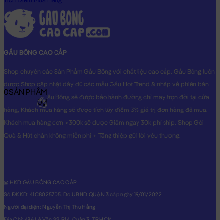
Tích Điểm Mua Hàng
ái và cực kì an toàn cho sức khỏe.
Hoàn Tiền - Tích Điểm:
Các Sản Phẩm
Gấu Bông GẤU BÔNG
TEDDY
khi mua hàng bạn sẽ được đăng ký thông tin vào hệ
GẤU BÔNG CAO CẤP
thống, ngay lập tức bạn sẽ được tích lũy điểm =
3%
giá trị đơn
hàng đã mua cho lần mua kế tiếp.
Shop chuyên các Sản Phẩm Gấu Bông với chất liệu cao cấp. Gấu Bông luôn
được Shop cập nhật đầy đủ các mẫu Gấu Hot Trend & nhập về phiên bản
Bảo Hành:
Đặc biệt, với số điện thoại đã đăng ký, Gấu Bông của
0
SẢN PHẨM
Original nhất. Gấu Bông sẽ được bảo hành đường chỉ may trọn đời tại cửa
bạn mua sẽ được bảo hành đường chỉ may trọn đời tại Shop.
0₫
hàng, Khách mua hàng sẽ được tích lũy điểm 3% giá trị đơn hàng đã mua.
Gấu của bạn bị bung chỉ? bạn cứ mang gấu đến cửa hàng &
Khách mua hàng đơn >300k sẽ được Giảm ngay 30k phí ship. Shop Gói
cung cấp số di động là xong. Shop sẽ chăm sóc Gấu của bạn
Quà & Hút chân không miễn phí + Tặng thiệp gửi lời yêu thương.
tận tình.
Gấu Bông Barcelona Rút Tim
sẽ là món quà tặng vô cùng Dễ
Thương dành cho người thân yêu của bạn!
@ HKD GẤU BÔNG CAO CẤP
Hình ảnh Gấu Bông Barcelona Rút Tim, hình ảnh này là hình
Số ĐKKD: 41C8025705. Do UBND QUẬN 3 cấp ngày 19/01/2022
THẬT do Shop TỰ CHỤP.
Người đại diện: Nguyễn Thị Thu Hằng
Địa Chỉ: 486 Lê Văn Sỹ, P14, Quận 3, TP.HCM