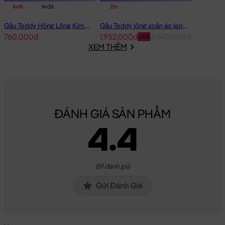
1m15
1m35
2m
Gấu Teddy Hồng Lông Kim Chồn Đeo Nơ Hồng Pink Girl
Gấu Teddy lông xoắn áo len Choco 2m - Hàng Nhập
760,000đ
1,952,000đ
2,440,000đ
-20%
XEM THÊM
ĐÁNH GIÁ SẢN PHẨM
4.4
89 đánh giá
Gửi Đánh Giá