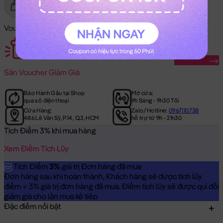
Gửi Tặng
Mua Ngay
Voucher Mã Khuyến Mãi:
Săn Ngay
Săn
Voucher Giảm Giá
Bảo Hành Gấu tại Shop
Mở cửa:
qua số điện thoại
9h Sáng - 9h30 Tối
Cửa Hàng:
Zalo/Hotline:
0967110738
486 Lê Văn Sỹ, P.14, Q.3, HCM
hỗ trợ từ 9h - 21h30
Tích Điểm 3% khi mua hàng
Xem Điểm Tích Lũy
Tích Điểm
3%
giá trị Đơn hàng đã mua
Đơn hàng sau khi hoàn thành, Khách hàng sẽ được tích lũy
điểm = 3% giá trị đơn hàng đã mua. Điểm tích lũy sẽ được qui đổi
giảm giá cho lần mua kế tiếp
Đặc điểm nổi bật