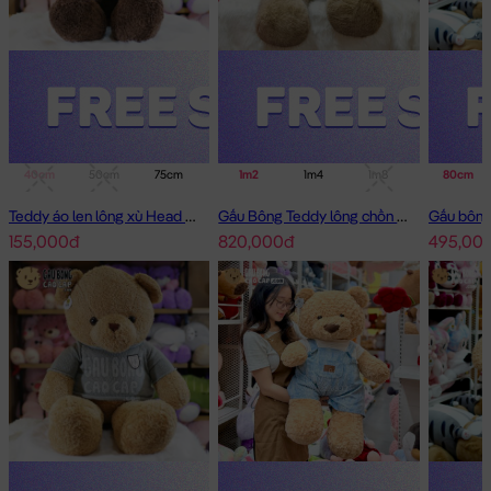
40cm
50cm
75cm
1m
1m2
1m4
1m4
1m8
80cm
Teddy áo len lông xù Head and Tales
Gấu Bông Teddy lông chồn cao cấp
155,000đ
820,000đ
495,00