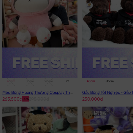
40cm
50cm
90cm
1m
40cm
50cm
Mèo Bông Hoàng Thượng Cosplay Thỏ Hồng
265,500đ
295,000đ
230,000đ
-10%
Teddy áo len đỏ Khuy mặt gấu đang nằm trong danh sách nhữn