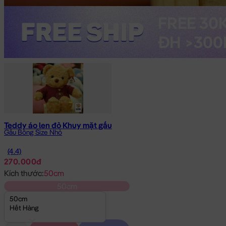
Teddy áo len đỏ Khuy mặt gấu
Gấu Bông Size Nhỏ
(4.4)
270.000đ
Kích thước:
50cm
50cm
50cm
Hết Hàng