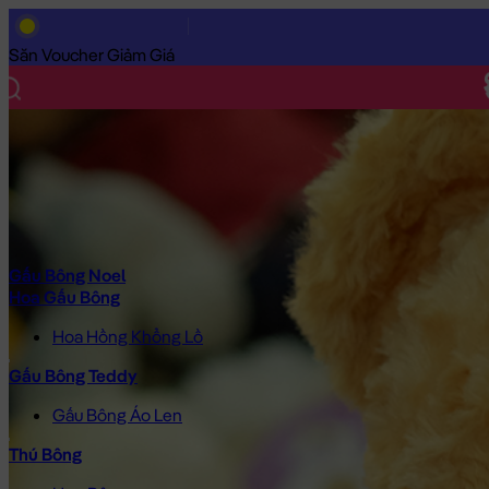
Trang Chủ
/
Gấu Bông Cao Cấp
/
Gấu Bông
/
Gấu Bông Size Nh
Săn Voucher Giảm Giá
Gấu Bông Noel
Hoa Gấu Bông
Hoa Hồng Khổng Lồ
Gấu Bông Teddy
Gấu Bông Áo Len
Thú Bông