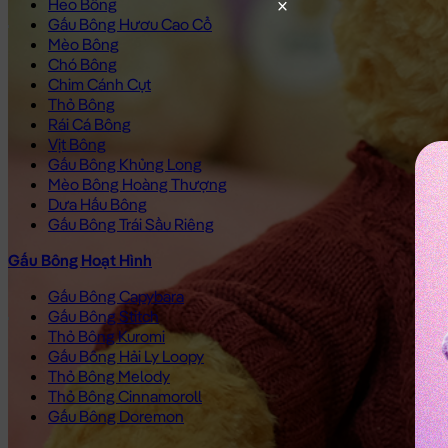
Heo Bông
Gấu Bông Hươu Cao Cổ
Mèo Bông
Chó Bông
Chim Cánh Cụt
Thỏ Bông
Rái Cá Bông
Vịt Bông
Gấu Bông Khủng Long
Mèo Bông Hoàng Thượng
Dưa Hấu Bông
Gấu Bông Trái Sầu Riêng
Gấu Bông Hoạt Hình
Gấu Bông Capybara
Gấu Bông Stitch
Thỏ Bông Kuromi
Gấu Bông Hải Ly Loopy
Thỏ Bông Melody
Thỏ Bông Cinnamoroll
Gấu Bông Doremon