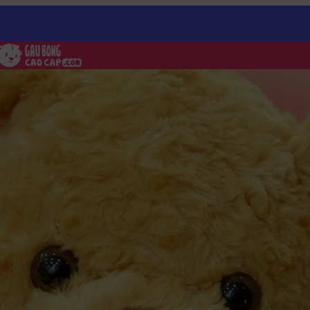
ỏ
/
Teddy áo len đỏ Khuy mặt gấu