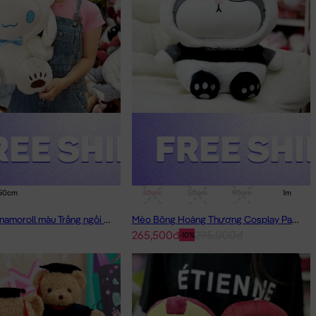
50cm
40cm
50cm
90cm
1m
Thỏ Bông Cinnamoroll màu Trắng ngồi đội Mũ Rời
Mèo Bông Hoàng Thượng Cosplay Panda
265,500đ
295,000đ
-10%
rẻ YÊU THÍCH NHẤT.