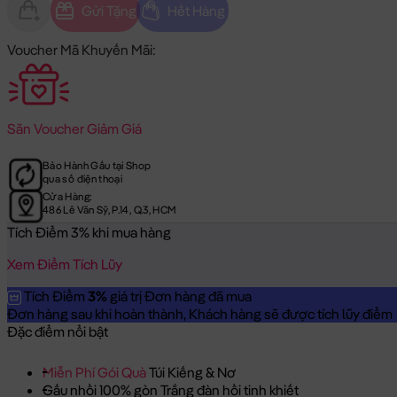
Gửi Tặng
Hết Hàng
Voucher Mã Khuyến Mãi:
Săn
Voucher Giảm Giá
Bảo Hành Gấu tại Shop
qua số điện thoại
Cửa Hàng:
486 Lê Văn Sỹ, P.14, Q.3, HCM
Tích Điểm 3% khi mua hàng
Xem Điểm Tích Lũy
Tích Điểm
3%
giá trị Đơn hàng đã mua
Đơn hàng sau khi hoàn thành, Khách hàng sẽ được tích lũy điểm = 
Đặc điểm nổi bật
Miễn Phí Gói Quà
Túi Kiếng & Nơ
Gấu nhồi 100% gòn Trắng đàn hồi tinh khiết