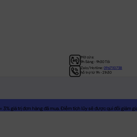
Mở cửa:
9h Sáng - 9h30 Tối
Zalo/Hotline:
0967110738
hỗ trợ từ 9h - 21h30
3% giá trị đơn hàng đã mua. Điểm tích lũy sẽ được qui đổi giảm giá