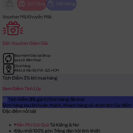
Gửi Tặng
Hết Hàng
Voucher Mã Khuyến Mãi:
Săn
Voucher Giảm Giá
Bảo Hành Gấu tại Shop
qua số điện thoại
Cửa Hàng:
486 Lê Văn Sỹ, P.14, Q.3, HCM
Tích Điểm 3% khi mua hàng
Xem Điểm Tích Lũy
Tích Điểm
3%
giá trị Đơn hàng đã mua
Đơn hàng sau khi hoàn thành, Khách hàng sẽ được tích lũy điểm = 
Đặc điểm nổi bật
Miễn Phí Gói Quà
Túi Kiếng & Nơ
Gấu nhồi 100% gòn Trắng đàn hồi tinh khiết