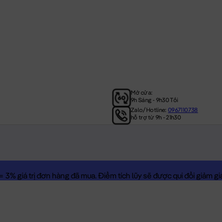
Mở cửa:
9h Sáng - 9h30 Tối
Zalo/Hotline:
0967110738
hỗ trợ từ 9h - 21h30
3% giá trị đơn hàng đã mua. Điểm tích lũy sẽ được qui đổi giảm giá