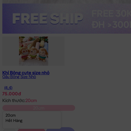
Khỉ Bông cute size nhỏ
Gấu Bông Size Nhỏ
(4.4)
75.000đ
Kích thước:
20cm
20cm
20cm
Hết Hàng