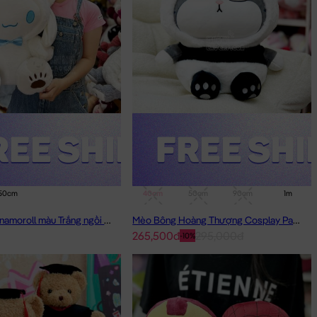
50cm
40cm
50cm
90cm
1m
Thỏ Bông Cinnamoroll màu Trắng ngồi đội Mũ Rời
Mèo Bông Hoàng Thượng Cosplay Panda
265,500đ
295,000đ
-10%