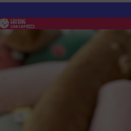
ỏ
/
Khỉ Bông cute size nhỏ