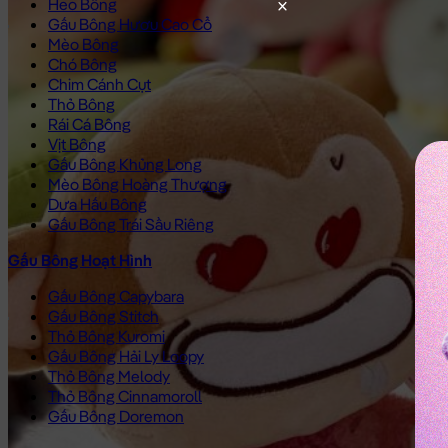
Heo Bông
Gấu Bông Hươu Cao Cổ
Mèo Bông
Chó Bông
Chim Cánh Cụt
Thỏ Bông
Rái Cá Bông
Vịt Bông
Gấu Bông Khủng Long
Mèo Bông Hoàng Thượng
Dưa Hấu Bông
Gấu Bông Trái Sầu Riêng
Gấu Bông Hoạt Hình
Gấu Bông Capybara
Gấu Bông Stitch
Thỏ Bông Kuromi
Gấu Bông Hải Ly Loopy
Thỏ Bông Melody
Thỏ Bông Cinnamoroll
Gấu Bông Doremon