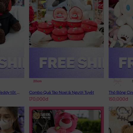
20cm
35cm
Gấu Bông Tốt Nghiệp - Gấu Teddy tốt nghiệp lông xù màu Nâu
Combo Quả Táo Noel & Người Tuyết
170,000đ
150,000đ