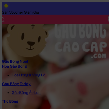
Trang Chủ
/
Gấu Bông Cao Cấp
/
Gấu Bông
/
Gấu Bông Size Nh
Săn Voucher Giảm Giá
Gấu Bông Noel
Hoa Gấu Bông
Hoa Hồng Khổng Lồ
Gấu Bông Teddy
Gấu Bông Áo Len
Thú Bông