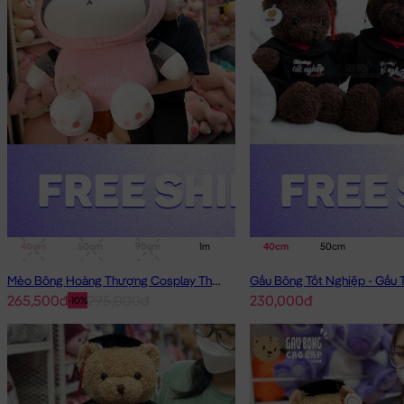
40cm
50cm
90cm
1m
40cm
50cm
Mèo Bông Hoàng Thượng Cosplay Thỏ Hồng
265,500đ
295,000đ
230,000đ
-10%