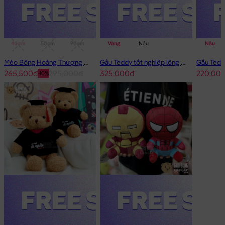
40cm
50cm
90cm
1m
Vàng
Nâu
Nâu
Mèo Bông Hoàng Thượng Cosplay Panda
Gấu Teddy tốt nghiệp lông xù 50cm
265,500đ
295,000đ
325,000đ
220,00
-10%