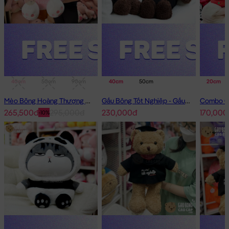
40cm
50cm
90cm
1m
40cm
50cm
20cm
Mèo Bông Hoàng Thượng Cosplay Thỏ Hồng
Gấu Bông Tốt Nghiệp - Gấu Teddy tốt nghiệp lông xù màu Nâu
265,500đ
295,000đ
230,000đ
170,000
-10%