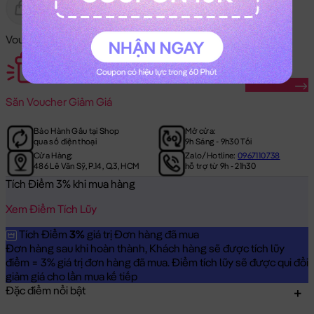
Gửi Tặng
Hết Hàng
Voucher Mã Khuyến Mãi:
Săn Ngay
Săn
Voucher Giảm Giá
Bảo Hành Gấu tại Shop
Mở cửa:
qua số điện thoại
9h Sáng - 9h30 Tối
Cửa Hàng:
Zalo/Hotline:
0967110738
486 Lê Văn Sỹ, P.14, Q.3, HCM
hỗ trợ từ 9h - 21h30
Tích Điểm 3% khi mua hàng
Xem Điểm Tích Lũy
Tích Điểm
3%
giá trị Đơn hàng đã mua
Đơn hàng sau khi hoàn thành, Khách hàng sẽ được tích lũy
điểm = 3% giá trị đơn hàng đã mua. Điểm tích lũy sẽ được qui đổi
giảm giá cho lần mua kế tiếp
Đặc điểm nổi bật