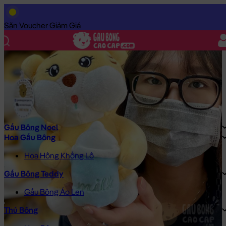
Trang Chủ
/
Gấu Bông Cao Cấp
/
Gấu Bông
/
Gấu Bông Size Nh
Săn Voucher Giảm Giá
Gấu Bông Noel
Hoa Gấu Bông
Hoa Hồng Khổng Lồ
Gấu Bông Teddy
Gấu Bông Áo Len
Thú Bông