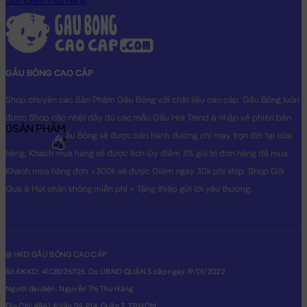
Tích Điểm Mua Hàng
THẬT do Shop TỰ CHỤP.
GẤU BÔNG CAO CẤP
Shop chuyên các Sản Phẩm Gấu Bông với chất liệu cao cấp. Gấu Bông luôn
được Shop cập nhật đầy đủ các mẫu Gấu Hot Trend & nhập về phiên bản
0
SẢN PHẨM
Original nhất. Gấu Bông sẽ được bảo hành đường chỉ may trọn đời tại cửa
0₫
hàng, Khách mua hàng sẽ được tích lũy điểm 3% giá trị đơn hàng đã mua.
Khách mua hàng đơn >300k sẽ được Giảm ngay 30k phí ship. Shop Gói
Quà & Hút chân không miễn phí + Tặng thiệp gửi lời yêu thương.
@ HKD GẤU BÔNG CAO CẤP
Số ĐKKD: 41C8025705. Do UBND QUẬN 3 cấp ngày 19/01/2022
Người đại diện: Nguyễn Thị Thu Hằng
Địa Chỉ: 486 Lê Văn Sỹ, P14, Quận 3, TP.HCM